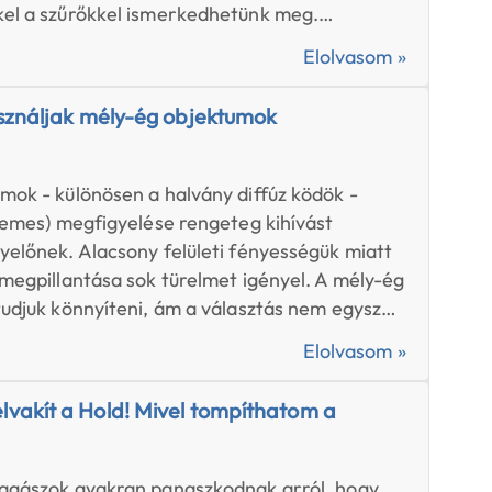
kel a szűrőkkel ismerkedhetünk meg.…
Elolvasom »
asználjak mély-ég objektumok
?
mok - különösen a halvány diffúz ködök -
szemes) megfigyelése rengeteg kihívást
yelőnek. Alacsony felületi fényességük miatt
 megpillantása sok türelmet igényel. A mély-ég
tudjuk könnyíteni, ám a választás nem egysz…
Elolvasom »
vakít a Hold! Mivel tompíthatom a
lagászok gyakran panaszkodnak arról, hogy