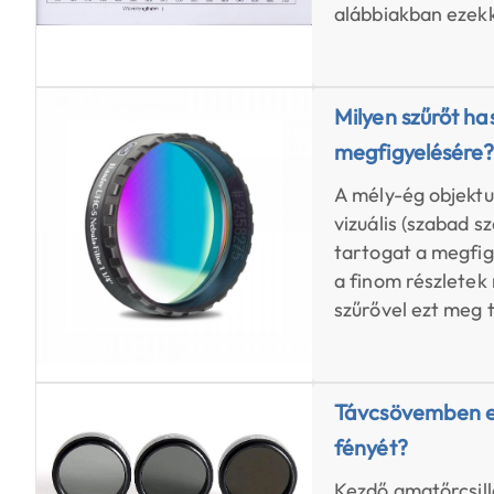
alábbiakban ezek
Milyen szűrőt h
megfigyelésére
A mély-ég objektu
vizuális (szabad 
tartogat a megfig
a finom részletek
szűrővel ezt meg 
Távcsövemben el
fényét?
Kezdő amatőrcsil