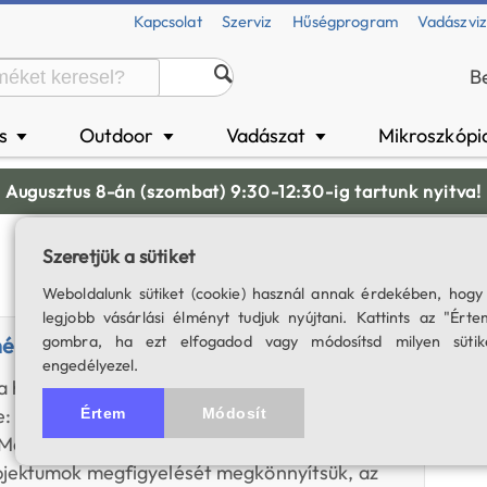
Kapcsolat
Szerviz
Hűségprogram
Vadászvi
B
és
Outdoor
Vadászat
Mikroszkópi
▼
▼
▼
Augusztus 8-án (szombat) 9:30-12:30-ig tartunk nyitva!
Szeretjük a sütiket
Weboldalunk sütiket (cookie) használ annak érdekében, hogy
legjobb vásárlási élményt tudjuk nyújtani. Kattints az "Érte
mély-ég szűrőkről?
gombra, ha ezt elfogadod vagy módosítsd milyen sütik
engedélyezel.
a halvány, távoli objektumok kedvelőinek első
e: segítségükkel távcsövünk teljesítményét
Értem
Módosít
 Manapság számos szűrő között választhatunk,
bjektumok megfigyelését megkönnyítsük, az