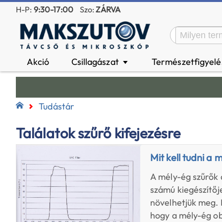
H-P:
9:30-17:00
Szo:
ZÁRVA
Akció
Csillagászat
Természetfigyel
▼
Tudástár
Találatok szűrő kifejezésre
Mit kell tudni a 
A mély-ég szűrők 
számú kiegészítőj
növelhetjük meg.
hogy a mély-ég o