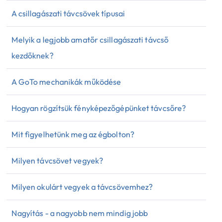
A csillagászati távcsövek típusai
Melyik a legjobb amatőr csillagászati távcső
kezdőknek?
A GoTo mechanikák működése
Hogyan rögzítsük fényképezőgépünket távcsőre?
Mit figyelhetünk meg az égbolton?
Milyen távcsövet vegyek?
Milyen okulárt vegyek a távcsövemhez?
Nagyítás - a nagyobb nem mindig jobb