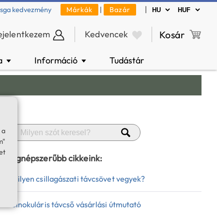
|
zsga kedvezmény
Márkák
|
Bazár
ejelentkezem
Kedvencek
Kosár
a
Információ
Tudástár
▼
▼
 a
m"
et
Legnépszerűbb cikkeink:
Milyen csillagászati távcsövet vegyek?
Binokuláris távcső vásárlási útmutató