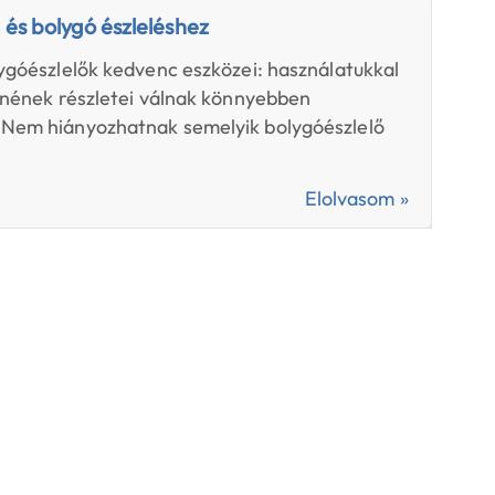
 és bolygó észleléshez
lygóészlelők kedvenc eszközei: használatukkal
zínének részletei válnak könnyebben
 Nem hiányozhatnak semelyik bolygóészlelő
Elolvasom »