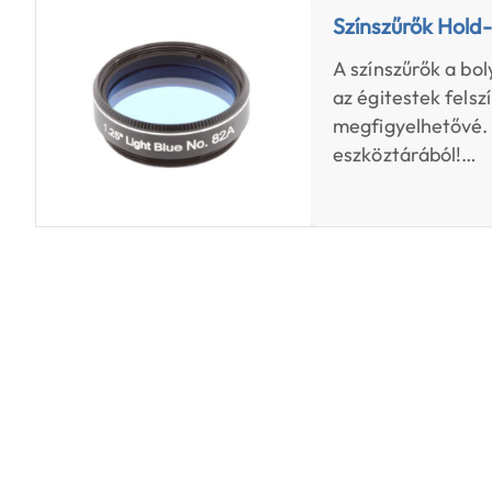
Színszűrők Hold-
A színszűrők a bo
az égitestek fels
megfigyelhetővé.
eszköztárából!…