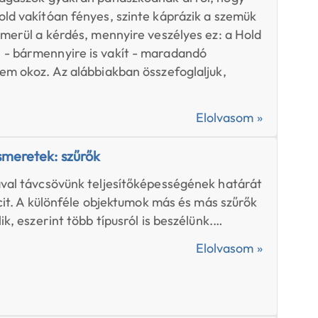
ld vakítóan fényes, szinte káprázik a szemük
lmerül a kérdés, mennyire veszélyes ez: a Hold
- bármennyire is vakít - maradandó
em okoz. Az alábbiakban összefoglaljuk,
Elolvasom »
smeretek: szűrők
val távcsövünk teljesítőképességének határát
icit. A különféle objektumok más és más szűrők
ik, eszerint több típusról is beszélünk.…
Elolvasom »