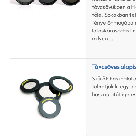
távcsövükben a Ho
tőle. Sokakban fe
fénye önmagában 
látáskárosodást n
milyen s…
Távcsöves alapi
Szűrők használatá
tolhatjuk ki egy p
használatát igényl