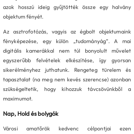
azok hosszú ideig gyűjtötték össze egy halvány
objektum fényét.
Az asztrofotózás, vagyis az égbolt objektumaink
fényképezése, egy külön „tudományág”. A mai
digitális kamerákkal nem túl bonyolult művelet
egyszerűbb felvételek elkészítése, így gyorsan
sikerélményhez juthatunk. Rengeteg türelem és
tapasztalat (na meg nem kevés szerencse) azonban
szükségeltetik, hogy kihozzuk távcsövünkből a
maximumot.
Nap, Hold és bolygók
Városi amatőrök kedvenc célpontjai ezen