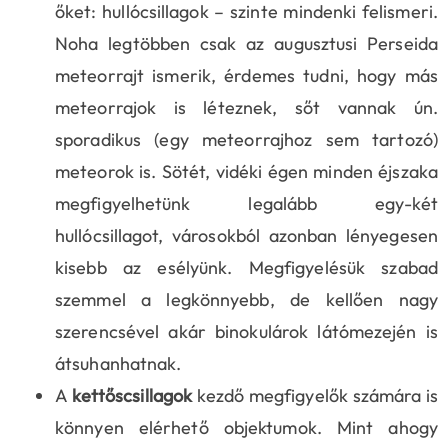
őket: hullócsillagok – szinte mindenki felismeri.
Noha legtöbben csak az augusztusi Perseida
meteorrajt ismerik, érdemes tudni, hogy más
meteorrajok is léteznek, sőt vannak ún.
sporadikus (egy meteorrajhoz sem tartozó)
meteorok is. Sötét, vidéki égen minden éjszaka
megfigyelhetünk legalább egy-két
hullócsillagot, városokból azonban lényegesen
kisebb az esélyünk. Megfigyelésük szabad
szemmel a legkönnyebb, de kellően nagy
szerencsével akár binokulárok látómezején is
átsuhanhatnak.
A
kettőscsillagok
kezdő megfigyelők számára is
könnyen elérhető objektumok. Mint ahogy