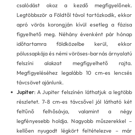
csalódást okoz a kezdő megfigyelőnek.
Legtöbbször a Földtől távol tartózkodik, ekkor
apró vörös korongján kívül esetleg a fázisa
figyelhető meg. Néhány évenként pár hónap
időtartamra földközelbe kerül, ekkor
pólussapkája és némi vöröses-barnás árnyalatú
felszíni alakzat megfigyelhető rajta.
Megfigyeléséhez legalább 10 cm-es lencsés
távcsövet ajánlunk.
Jupiter
: A Jupiter felszínén láthatjuk a legtöbb
részletet. 7-8 cm-es távcsővel jól látható két
feltűnő felhősávja, valamint a négy
legfényesebb holdja. Nagyobb műszerekkel –
kellően nyugodt légkört feltételezve – már