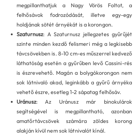
megpillanthatjuk a Nagy Vörös Foltot, a
felhősávok fodrozódását, illetve egy-egy
holdjának sötét árnyékát is a korongon.
Szaturnusz
: A Szaturnusz jellegzetes gyűrűjét
szinte minden kezdő felismeri még a legkisebb
távcsövekben is. 8-10 cm-es műszerrel kedvező
láthatóság esetén a gyűrűben levő Cassini-rés
is észrevehető. Magán a bolygókorongon nem
sok látnivaló akad, leginkább a gyűrű árnyéka
vehető észre, esetleg 1-2 sápatag felhősáv.
Uránusz
: Az Uránusz már binokulárok
segítségével is megpillantható, azonban
amatőrtávcsövek számára zöldes korong
alakján kívül nem sok látnivalót kínál.