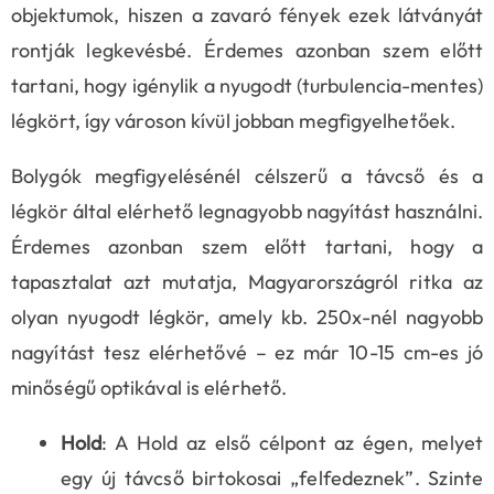
objektumok, hiszen a zavaró fények ezek látványát
rontják legkevésbé. Érdemes azonban szem előtt
tartani, hogy igénylik a nyugodt (turbulencia-mentes)
légkört, így városon kívül jobban megfigyelhetőek.
Bolygók megfigyelésénél célszerű a távcső és a
légkör által elérhető legnagyobb nagyítást használni.
Érdemes azonban szem előtt tartani, hogy a
tapasztalat azt mutatja, Magyarországról ritka az
olyan nyugodt légkör, amely kb. 250x-nél nagyobb
nagyítást tesz elérhetővé – ez már 10-15 cm-es jó
minőségű optikával is elérhető.
Hold
: A Hold az első célpont az égen, melyet
egy új távcső birtokosai „felfedeznek”. Szinte