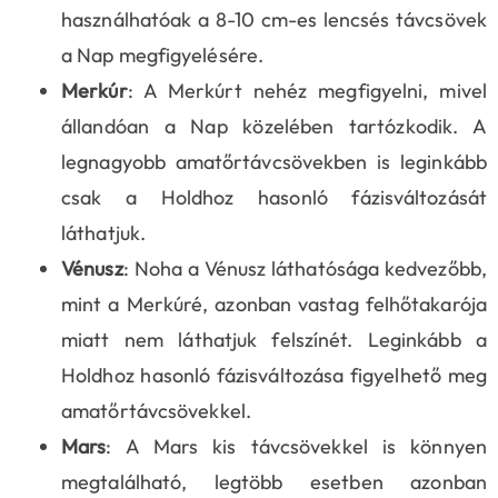
használhatóak a 8-10 cm-es lencsés távcsövek
a Nap megfigyelésére.
Merkúr
: A Merkúrt nehéz megfigyelni, mivel
állandóan a Nap közelében tartózkodik. A
legnagyobb amatőrtávcsövekben is leginkább
csak a Holdhoz hasonló fázisváltozását
láthatjuk.
Vénusz
: Noha a Vénusz láthatósága kedvezőbb,
mint a Merkúré, azonban vastag felhőtakarója
miatt nem láthatjuk felszínét. Leginkább a
Holdhoz hasonló fázisváltozása figyelhető meg
amatőrtávcsövekkel.
Mars
: A Mars kis távcsövekkel is könnyen
megtalálható, legtöbb esetben azonban