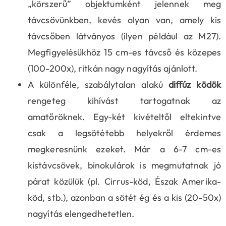
„körszerű” objektumként jelennek meg
távcsövünkben, kevés olyan van, amely kis
távcsőben látványos (ilyen például az M27).
Megfigyelésükhöz 15 cm-es távcső és közepes
(100-200x), ritkán nagy nagyítás ajánlott.
A különféle, szabálytalan alakú
diffúz ködök
rengeteg kihívást tartogatnak az
amatőröknek. Egy-két kivételtől eltekintve
csak a legsötétebb helyekről érdemes
megkeresnünk ezeket. Már a 6-7 cm-es
kistávcsövek, binokulárok is megmutatnak jó
párat közülük (pl. Cirrus-köd, Észak Amerika-
köd, stb.), azonban a sötét ég és a kis (20-50x)
nagyítás elengedhetetlen.