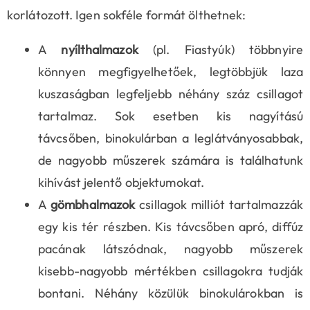
korlátozott. Igen sokféle formát ölthetnek:
A
nyílthalmazok
(pl. Fiastyúk) többnyire
könnyen megfigyelhetőek, legtöbbjük laza
kuszaságban legfeljebb néhány száz csillagot
tartalmaz. Sok esetben kis nagyítású
távcsőben, binokulárban a leglátványosabbak,
de nagyobb műszerek számára is találhatunk
kihívást jelentő objektumokat.
A
gömbhalmazok
csillagok milliót tartalmazzák
egy kis tér részben. Kis távcsőben apró, diffúz
pacának látszódnak, nagyobb műszerek
kisebb-nagyobb mértékben csillagokra tudják
bontani. Néhány közülük binokulárokban is