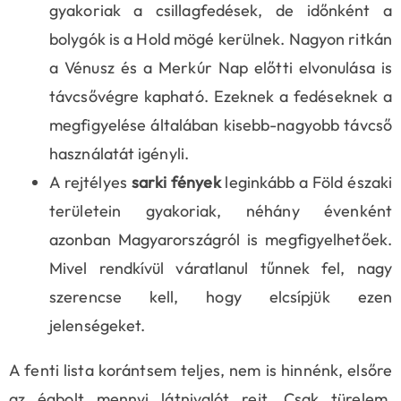
gyakoriak a csillagfedések, de időnként a
bolygók is a Hold mögé kerülnek. Nagyon ritkán
a Vénusz és a Merkúr Nap előtti elvonulása is
távcsővégre kapható. Ezeknek a fedéseknek a
megfigyelése általában kisebb-nagyobb távcső
használatát igényli.
A rejtélyes
sarki fények
leginkább a Föld északi
területein gyakoriak, néhány évenként
azonban Magyarországról is megfigyelhetőek.
Mivel rendkívül váratlanul tűnnek fel, nagy
szerencse kell, hogy elcsípjük ezen
jelenségeket.
A fenti lista korántsem teljes, nem is hinnénk, elsőre
az égbolt mennyi látnivalót rejt. Csak türelem,