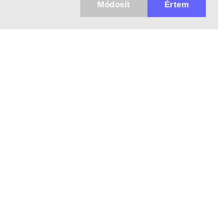
Módosít
Értem
✖
Küldhetünk értesítőt az újdonságainkról és
az akciós ajánlatainkról?
Ajándék 3000 Ft értékű kupon kódot is kapsz.
IGEN, KÉREM!