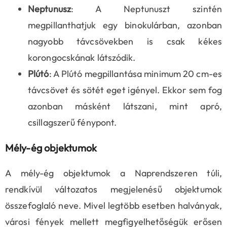
Neptunusz
: A Neptunuszt szintén
megpillanthatjuk egy binokulárban, azonban
nagyobb távcsövekben is csak kékes
korongocskának látszódik.
Plútó
: A Plútó megpillantása minimum 20 cm-es
távcsövet és sötét eget igényel. Ekkor sem fog
azonban másként látszani, mint apró,
csillagszerű fénypont.
Mély-ég objektumok
A mély-ég objektumok a Naprendszeren túli,
rendkívül változatos megjelenésű objektumok
összefoglaló neve. Mivel legtöbb esetben halványak,
városi fények mellett megfigyelhetőségük erősen