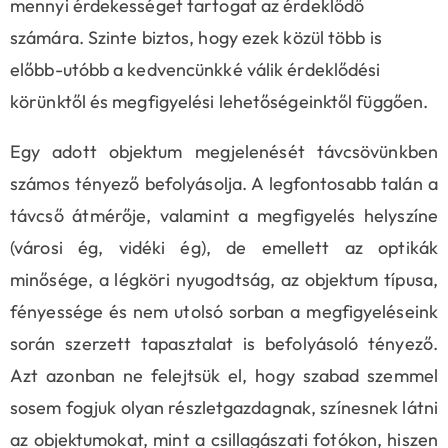
mennyi érdekességet tartogat az érdeklődő
számára. Szinte biztos, hogy ezek közül több is
előbb-utóbb a kedvencünkké válik érdeklődési
körünktől és megfigyelési lehetőségeinktől függően.
Egy adott objektum megjelenését távcsövünkben
számos tényező befolyásolja. A legfontosabb talán a
távcső átmérője, valamint a megfigyelés helyszíne
(városi ég, vidéki ég), de emellett az optikák
minősége, a légköri nyugodtság, az objektum típusa,
fényessége és nem utolsó sorban a megfigyeléseink
során szerzett tapasztalat is befolyásoló tényező.
Azt azonban ne felejtsük el, hogy szabad szemmel
sosem fogjuk olyan részletgazdagnak, színesnek látni
az objektumokat, mint a csillagászati fotókon, hiszen