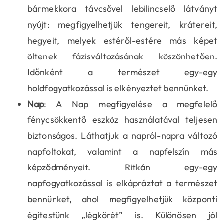
bármekkora távcsővel lebilincselő látványt
nyújt: megfigyelhetjük tengereit, krátereit,
hegyeit, melyek estéről-estére más képet
öltenek fázisváltozásának köszönhetően.
Időnként a természet egy-egy
holdfogyatkozással is elkényeztet bennünket.
Nap
: A Nap megfigyelése a megfelelő
fénycsökkentő eszköz használatával teljesen
biztonságos. Láthatjuk a napról-napra változó
napfoltokat, valamint a napfelszín más
képződményeit. Ritkán egy-egy
napfogyatkozással is elkápráztat a természet
bennünket, ahol megfigyelhetjük központi
égitestünk „légkörét” is. Különösen jól