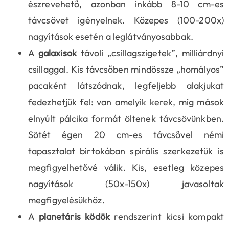
észrevehető, azonban inkább 8-10 cm-es
távcsövet igényelnek. Közepes (100-200x)
nagyítások esetén a leglátványosabbak.
A
galaxisok
távoli „csillagszigetek”, milliárdnyi
csillaggal. Kis távcsőben mindössze „homályos”
pacaként látszódnak, legfeljebb alakjukat
fedezhetjük fel: van amelyik kerek, míg mások
elnyúlt pálcika formát öltenek távcsövünkben.
Sötét égen 20 cm-es távcsővel némi
tapasztalat birtokában spirális szerkezetük is
megfigyelhetővé válik. Kis, esetleg közepes
nagyítások (50x-150x) javasoltak
megfigyelésükhöz.
A
planetáris ködök
rendszerint kicsi kompakt