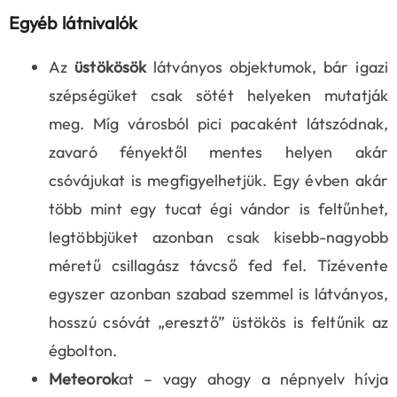
Egyéb látnivalók
Az
üstökösök
látványos objektumok, bár igazi
szépségüket csak sötét helyeken mutatják
meg. Míg városból pici pacaként látszódnak,
zavaró fényektől mentes helyen akár
csóvájukat is megfigyelhetjük. Egy évben akár
több mint egy tucat égi vándor is feltűnhet,
legtöbbjüket azonban csak kisebb-nagyobb
méretű csillagász távcső fed fel. Tízévente
egyszer azonban szabad szemmel is látványos,
hosszú csóvát „eresztő” üstökös is feltűnik az
égbolton.
Meteorok
at – vagy ahogy a népnyelv hívja