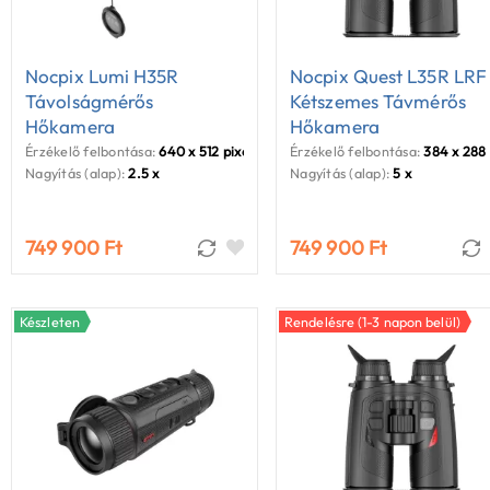
Nocpix Lumi H35R
Nocpix Quest L35R LRF
Távolságmérős
Kétszemes Távmérős
Hőkamera
Hőkamera
Érzékelő felbontása:
640 x 512 pixel
Érzékelő felbontása:
384 x 288 
Nagyítás (alap):
2.5 x
Nagyítás (alap):
5 x
749 900 Ft
749 900 Ft
Készleten
Rendelésre (1-3 napon belül)