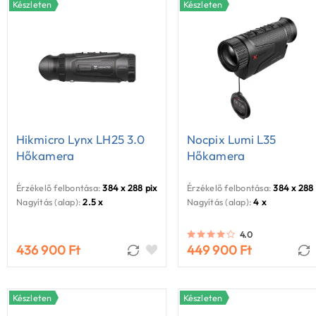
Készleten
Készleten
Hikmicro Lynx LH25 3.0
Nocpix Lumi L35
Hőkamera
Hőkamera
Érzékelő felbontása:
384 x 288 pixel
Érzékelő felbontása:
384 x 288 
Nagyítás (alap):
2.5 x
Nagyítás (alap):
4 x
4.0
436 900 Ft
449 900 Ft
Készleten
Készleten