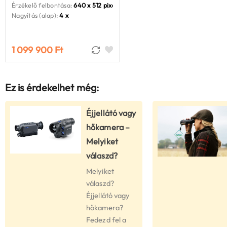
Érzékelő felbontása:
640 x 512 pixel
Nagyítás (alap):
4 x
1 099 900 Ft
Ez is érdekelhet még:
Éjjellátó vagy
hőkamera –
Melyiket
válaszd?
Melyiket
válaszd?
Éjjellátó vagy
hőkamera?
Fedezd fel a