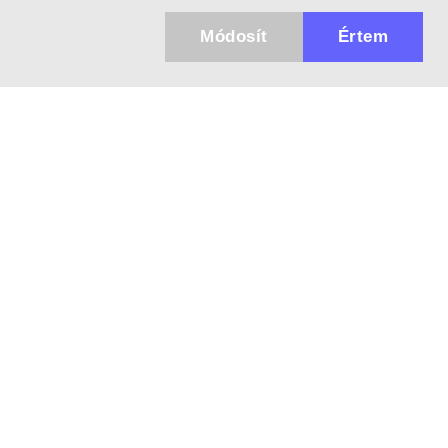
Módosít
Értem
Küldhetünk értesítőt az újdonságainkról és
az akciós ajánlatainkról?
Ajándék 3000 Ft értékű kupon kódot is kapsz.
IGEN, KÉREM!