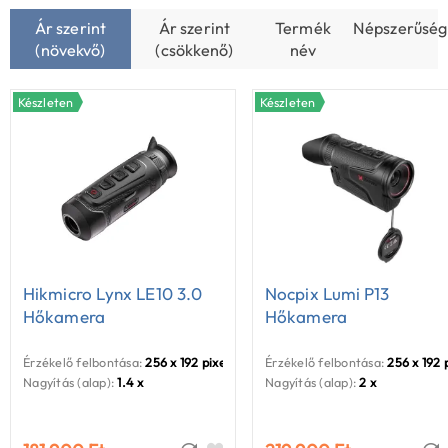
pontos azonosítást. Fedezd fel webáruházunk széles
Ár szerint
Ár szerint
Termék
Népszerűség
hőkamera keresőtávcső kínálatát!
(növekvő)
(csökkenő)
név
Készleten
Készleten
Hikmicro Lynx LE10 3.0
Nocpix Lumi P13
Hőkamera
Hőkamera
Érzékelő felbontása:
256 x 192 pixel
Érzékelő felbontása:
256 x 192 
Nagyítás (alap):
1.4 x
Nagyítás (alap):
2 x