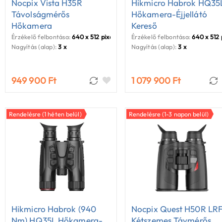
Nocpix Vista H35R
Hikmicro Habrok HQ35
Távolságmérős
Hőkamera-Éjjellátó
Hőkamera
Kereső
Érzékelő felbontása:
640 x 512 pixel
Érzékelő felbontása:
640 x 512 
Nagyítás (alap):
3 x
Nagyítás (alap):
3 x
949 900 Ft
1 079 900 Ft
Rendelésre (1 héten belül)
Rendelésre (1-3 napon belül)
Hikmicro Habrok (940
Nocpix Quest H50R LR
Nm) HQ35L Hőkamera-
Kétszemes Távmérős