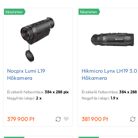
Készleten
Készleten
Nocpix Lumi L19
Hikmicro Lynx LH19 3.0
Hőkamera
Hőkamera
Érzékelő felbontása:
384 x 288 pixel
Érzékelő felbontása:
384 x 288 
Nagyítás (alap):
2 x
Nagyítás (alap):
1.9 x
379 900 Ft
381 900 Ft