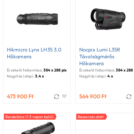
Hikmicro Lynx LH35 3.0
Nocpix Lumi L35R
Hőkamera
Távolságmérős
Hőkamera
Érzékelő felbontása:
384 x 288 pixel
Érzékelő felbontása:
384 x 288 
Nagyítás (alap):
3.4 x
Nagyítás (alap):
4 x
473 900 Ft
564 900 Ft
Rendelésre (1-3 napon belül)
Beszerzés alatt