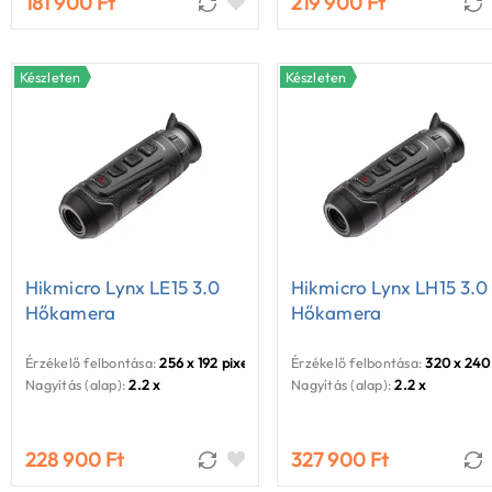
181 900 Ft
219 900 Ft
Készleten
Készleten
Hikmicro Lynx LE15 3.0
Hikmicro Lynx LH15 3.0
Hőkamera
Hőkamera
Érzékelő felbontása:
256 x 192 pixel
Érzékelő felbontása:
320 x 240 
Nagyítás (alap):
2.2 x
Nagyítás (alap):
2.2 x
228 900 Ft
327 900 Ft