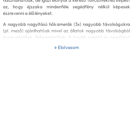
használhatóak, de igazi előnyük a kereső távcsövekhez képest
az, hogy éjszaka mindenféle segédfény nélkül képesek
észrevenni a élőlényeket.
A nagyobb nagyítású hőkamerák (3x) nagyobb távolságokra
(pl. mező) ajánlhatóak mivel az állatok nagyobb távolságból
észrevehetőek, felismerhetőek. A kisebb méretű és nagyítású
modellek inkább erdőben, szórótávolságra javasoltak a
↓ Elolvasom
nagyobb látómező miatt. Az alacsonyabb hőfelbontású
kereső hőkamerák részletgazdagabb képet adnak.
Többet szeretne megtudni?
Hőkamera vásárlási útmutató