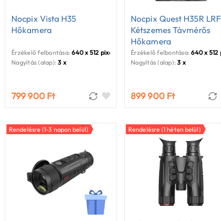
Nocpix Vista H35
Nocpix Quest H35R LR
Hőkamera
Kétszemes Távmérős
Hőkamera
Érzékelő felbontása:
640 x 512 pixel
Érzékelő felbontása:
640 x 512 
Nagyítás (alap):
3 x
Nagyítás (alap):
3 x
799 900 Ft
899 900 Ft
Rendelésre (1-3 napon belül)
Rendelésre (1 héten belül)