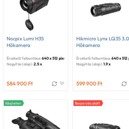
Nocpix Lumi H35
Hikmicro Lynx LQ35 3.
Hőkamera
Hőkamera
Érzékelő felbontása:
640 x 512 pixel
Érzékelő felbontása:
640 x 512 
Nagyítás (alap):
2.5 x
Nagyítás (alap):
1.9 x
584 900 Ft
599 900 Ft
Készleten
Beszerzés alatt