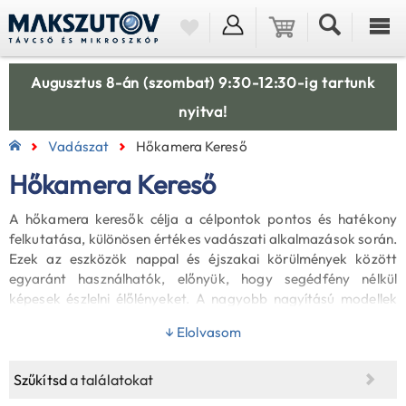
Augusztus 8-án (szombat) 9:30-12:30-ig tartunk
nyitva!
Vadászat
Hőkamera Kereső
Hőkamera Kereső
A hőkamera keresők célja a célpontok pontos és hatékony
felkutatása, különösen értékes vadászati alkalmazások során.
Ezek az eszközök nappal és éjszakai körülmények között
egyaránt használhatók, előnyük, hogy segédfény nélkül
képesek észlelni élőlényeket. A nagyobb nagyítású modellek
ideálisak tágasabb területeken is, mint például mezőkön, ahol
↓ Elolvasom
az állatokat nagyobb távolságból kell észlelni, míg a kisebb
nagyítású kereső hőkamerák jobban használhatók erdőben,
ahol a látómező szűkebb. Az alacsonyabb hőfelbontású
Szűkítsd
a találatokat
modellek részletgazdagabb képet biztosítanak, elősegítve a