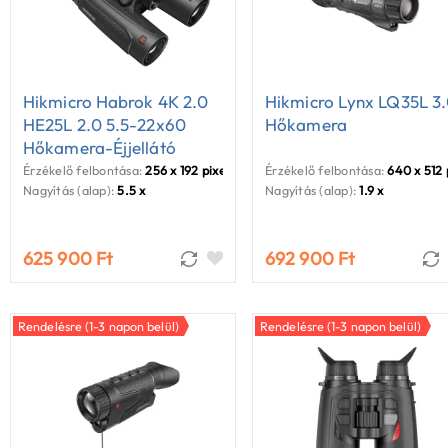
Hikmicro Habrok 4K 2.0
Hikmicro Lynx LQ35L 3
HE25L 2.0 5.5-22x60
Hőkamera
Hőkamera-Éjjellátó
Kereső
Érzékelő felbontása:
256 x 192 pixel
Érzékelő felbontása:
640 x 512 
Nagyítás (alap):
5.5 x
Nagyítás (alap):
1.9 x
625 900 Ft
692 900 Ft
Rendelésre (1-3 napon belül)
Rendelésre (1-3 napon belül)