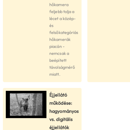
hőkamera
feljebb tolja a
lécet a közép-
és
felsőkategóriás
hőkamerák
piacán -
nemcsak a
beépített
távolságmérő
miatt.
Éjjellátó
működése:
hagyományos
vs. digitális
éjjellátók