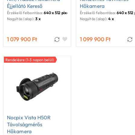
Éjjellátó Kereső
Hőkamera
Érzékelő felbontása:
640 x 512 pixel
Érzékelő felbontása:
640 x 512 
Nagyítás (alap):
3 x
Nagyítás (alap):
4 x
1 079 900 Ft
1 099 900 Ft
Rendelésre (1-3 napon belül)
Nocpix Vista H50R
Távolságmérős
Hőkamera