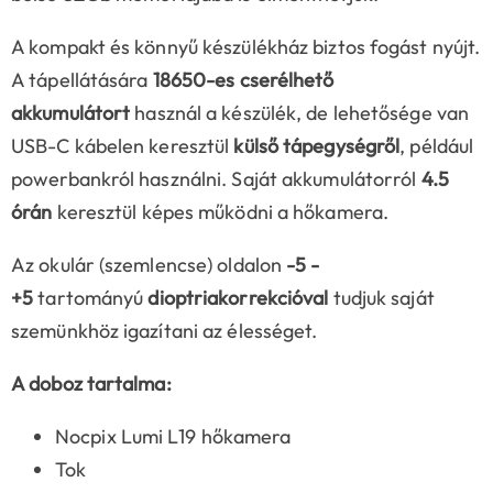
A kompakt és könnyű készülékház biztos fogást nyújt.
A tápellátására
18650-es cserélhető
akkumulátort
használ a készülék, de lehetősége van
USB-C kábelen keresztül
külső tápegységről
, például
powerbankról használni. Saját akkumulátorról
4.5
órán
keresztül képes működni a hőkamera.
Az okulár (szemlencse) oldalon
-5 -
+5
tartományú
dioptriakorrekcióval
tudjuk saját
szemünkhöz igazítani az élességet.
A doboz tartalma:
Nocpix Lumi L19 hőkamera
Tok