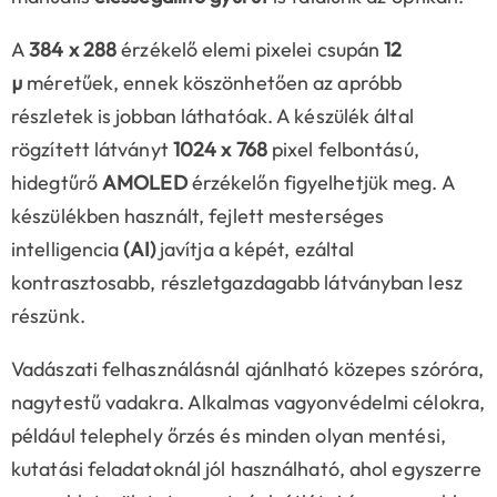
A
384 x 288
érzékelő elemi pixelei csupán
12
µ
méretűek, ennek köszönhetően az apróbb
részletek is jobban láthatóak. A készülék által
rögzített látványt
1024 x 768
pixel felbontású,
hidegtűrő
AMOLED
érzékelőn figyelhetjük meg. A
készülékben használt, fejlett mesterséges
intelligencia
(AI)
javítja a képét, ezáltal
kontrasztosabb, részletgazdagabb látványban lesz
részünk.
Vadászati felhasználásnál ajánlható közepes szóróra,
nagytestű vadakra. Alkalmas vagyonvédelmi célokra,
például telephely őrzés és minden olyan mentési,
kutatási feladatoknál jól használható, ahol egyszerre