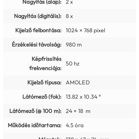
Nagyítás (alap):
2 x
Nagyítás (digitális):
8 x
Kijelző felbontása:
1024 × 768 pixel
Érzékelési távolság:
980 m
Képfrissítés
50 hz
frekvenciája:
Kijelző típusa:
AMOLED
Látómező (fok):
13.82 x 10.34 °
Látómező (@ 100 m):
24 × 18 m
Működés időtartama:
4.5 óra