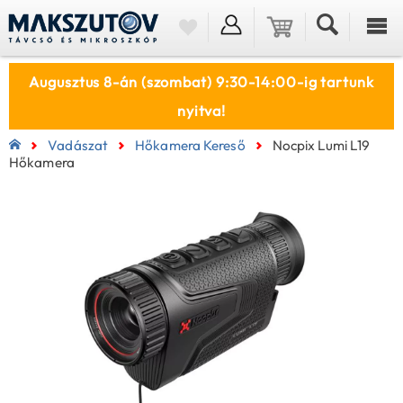
Augusztus 8-án (szombat) 9:30-14:00-ig tartunk
nyitva!
Vadászat
Hőkamera Kereső
Nocpix Lumi L19
Hőkamera