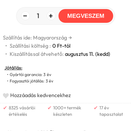
−
+
1
MEGVESZEM
Szállítás ide: Magyarország
→
•
Szállítási költség :
0 Ft-tól
•
Kiszállítással átvehető:
augusztus 11. (kedd)
Jótállás:
• Gyártói garancia: 3 év
• Fogyasztói jótállás: 3 év
Hozzáadás kedvencekhez
✔
✔
✔
8325 vásárlói
1000+ termék
17 év
értékelés
készleten
tapasztalat