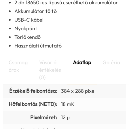
2 db 18650-es típusú cserélhető akkumulátor
Akkumulátor töltő
USB-C kábel
Nyakpánt
Törlőkendő
Használati útmutató
Csomag
Vásárlói
Adatlap
Galéria
árak
értékelés
(0)
Érzékelő felbontása:
384 x 288 pixel
Hőfelbontás (NETD):
18 mK
Pixelméret:
12 µ