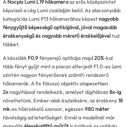
A
Nocpix Lumi L19 hőkamera
az erős középszintet
képviseli a cég Lumi családján belül. Az alacsonyabb
kategóriás Lumi P13 hőkamerához képest
nagyobb
fénygyűjtő képességű optikájával, jóval magasabb
érzékenységű és nagyobb méretű érzékelőjével
tud
többet.
A készülék
F0.9
fényerejű optikája majd
20%
-kal
több fényt gyűjt mint a piacon elterjedt F1.0-es (ami
szintén nagyon fényerősnek számít) rendszerű
hőkamerák. A fix fókuszú objektív alapesetben
2x
nagyítással rendelkezik, amelyet digitálisan
8x-ig
növelhetünk. Ember-alak észlelésére, az érzékeny
18
mk
-es hőérzékelő szenzor, egészen
980 méter
távolságig ad lehetőséget. Ennél a modellnél már
manuális
élességállító gyűrűt
is találunk az optikán.