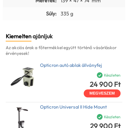
Méretek:
139 × 47 × 74 mm
Súly:
335 g
Kiemelten
ajánljuk
Az akciós árak a főtermékkel együtt történő vásárláskor
érvényesek!
Opticron autó ablak állványfej
Készleten
24 900 Ft
MEGVESZEM
Opticron Universal II Hide Mount
Készleten
29 900 Ft