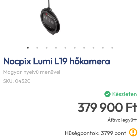
Nocpix Lumi L19 hőkamera
Magyar nyelvű menüvel
SKU: 04520
Készleten
379 900 Ft
Áfával együtt
Hűségpontok: 3799 pont