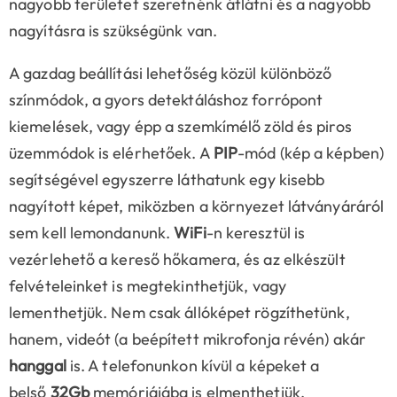
nagyobb területet szeretnénk átlátni és a nagyobb
nagyításra is szükségünk van.
A gazdag beállítási lehetőség közül különböző
színmódok, a gyors detektáláshoz forrópont
kiemelések, vagy épp a szemkímélő zöld és piros
üzemmódok is elérhetőek. A
PIP
-mód (kép a képben)
segítségével egyszerre láthatunk egy kisebb
nagyított képet, miközben a környezet látványáráról
sem kell lemondanunk.
WiFi
-n keresztül is
vezérlehető a kereső hőkamera, és az elkészült
felvételeinket is megtekinthetjük, vagy
lementhetjük. Nem csak állóképet rögzíthetünk,
hanem, videót (a beépített mikrofonja révén) akár
hanggal
is. A telefonunkon kívül a képeket a
belső
32Gb
memóriájába is elmenthetjük.