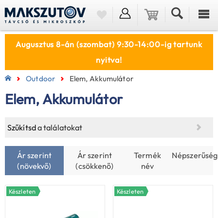
Augusztus 8-án (szombat) 9:30-14:00-ig tartunk
nyitva!
Outdoor
Elem, Akkumulátor
Elem, Akkumulátor
Szűkítsd
a találatokat
Ár szerint
Ár szerint
Termék
Népszerűség
(növekvő)
(csökkenő)
név
Készleten
Készleten