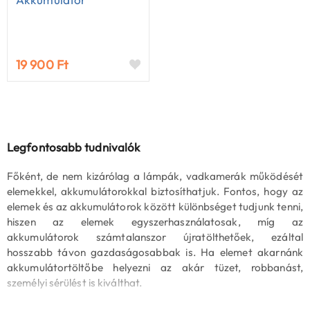
19 900 Ft
Legfontosabb tudnivalók
Főként, de nem kizárólag a lámpák, vadkamerák működését
elemekkel, akkumulátorokkal biztosíthatjuk. Fontos, hogy az
elemek és az akkumulátorok között különbséget tudjunk tenni,
hiszen az elemek egyszerhasználatosak, míg az
akkumulátorok számtalanszor újratölthetőek, ezáltal
hosszabb távon gazdaságosabbak is. Ha elemet akarnánk
akkumulátortöltőbe helyezni az akár tüzet, robbanást,
személyi sérülést is kiválthat.
Nagyon sokat fejlődtek az utóbbi években az akkumulátorok,