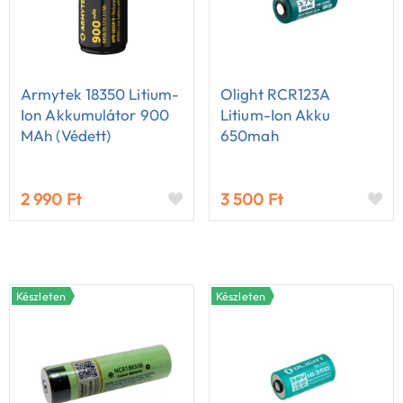
Armytek 18350 Litium-
Olight RCR123A
Ion Akkumulátor 900
Litium-Ion Akku
MAh (védett)
650mah
2 990 Ft
3 500 Ft
Készleten
Készleten