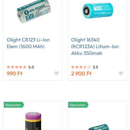
Olight CR123 Li-Ion
Olight 16340
Elem (1600 MAh)
(RCR123A) Litium-Ion
Akku 550mah
(módosított)
5.0
3.5
990 Ft
2 900 Ft
Készleten
Készleten