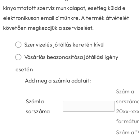
kinyomtatott szerviz munkalapot, esetleg küldd el
elektronikusan email címünkre. A termék átvételét
követően megkezdjük a szervizelést.
Szervizelés jótállás keretén kívül
Vásárlás beazonosítása jótállási igény
esetén
Add meg a számla adatait:
Számla
Számla
sorszám
sorszáma
20xx-xx
formátu
Számla "