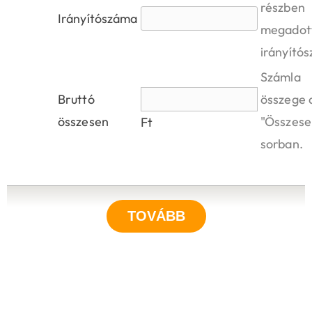
részben
Irányítószáma
megadot
irányító
Számla
Bruttó
összege 
összesen
"Összese
Ft
sorban.
TOVÁBB