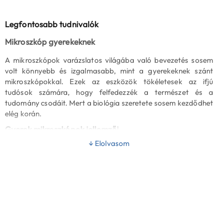
Legfontosabb tudnivalók
Mikroszkóp gyerekeknek
A mikroszkópok varázslatos világába való bevezetés sosem
volt könnyebb és izgalmasabb, mint a gyerekeknek szánt
mikroszkópokkal. Ezek az eszközök tökéletesek az ifjú
tudósok számára, hogy felfedezzék a természet és a
tudomány csodáit. Mert a biológia szeretete sosem kezdődhet
elég korán.
Gyerek mikroszkópok jellemzői
↓ Elolvasom
Mikroszkópok gyerekeknek:
modelljeink egyszerűen
használhatóak és biztonságosak. Kifejezetten fiatal
felhasználóknak tervezték őket, hogy könnyedén
elsajátíthassák a mikroszkópia alapjait, anélkül, hogy
bonyolult beállításokkal kellene bajlódniuk.
Tartósság és strapabíró kivitel:
A gyerekmikroszkópok
strapabíró anyagokból készülnek, így ellenállnak a