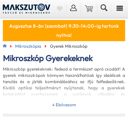
Augusztus 8-án (szombat) 9:30-14:00-ig tartunk
nyitva!
Mikroszkópia
Gyerek Mikroszkóp
Mikroszkóp Gyerekeknek
Mikroszkóp gyerekeknek: fedezd a természet apró csodáit! A
gyerek mikroszkópok könnyen használhatóak így ideálisak a
tanulás és a játék kombinálásához az ifjú felfedezőknek.
Kiváló optikai teljesítményt nyújtanak, hogy a gyerekek
betekintést nyerhessenek a parányok világába és
felfedezhessék a természet csodáit. Kínálatunkban
↓ Elolvasom
megtalálható gyerek mikroszkópok kiváló minőségűek, ezen
túlmenően biztonságosan használhatóak, hiszen iskolai
célokra lettek kifejlesztve.