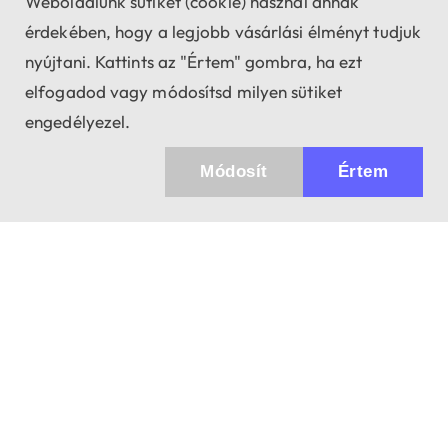
Weboldalunk sütiket (cookie) használ annak
érdekében, hogy a legjobb vásárlási élményt tudjuk
nyújtani. Kattints az "Értem" gombra, ha ezt
elfogadod vagy módosítsd milyen sütiket
engedélyezel.
Módosít
Értem