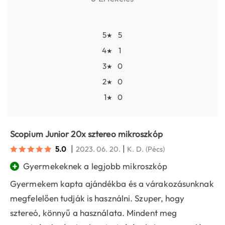
5
5
★
4
1
★
3
0
★
2
0
★
1
0
★
Scopium Junior 20x sztereo mikroszkóp
|
|
5.0
2023. 06. 20.
K. D.
(Pécs)
+
Gyermekeknek a legjobb mikroszkóp
Gyermekem kapta ajándékba és a várakozásunknak
megfelelően tudják is használni. Szuper, hogy
sztereó, könnyű a használata. Mindent meg