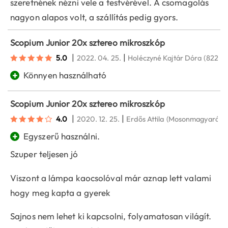
szeretnének nézni vele a testvérével. A csomagolás
nagyon alapos volt, a szállítás pedig gyors.
Scopium Junior 20x sztereo mikroszkóp
|
|
5.0
2022. 04. 25.
Holéczyné Kajtár Dóra
(8220)
+
Könnyen használható
Scopium Junior 20x sztereo mikroszkóp
|
|
4.0
2020. 12. 25.
Erdős Attila
(Mosonmagyaróvá
+
Egyszerű használni.
Szuper teljesen jó
Viszont a lámpa kaocsolóval már aznap lett valami
hogy meg kapta a gyerek
Sajnos nem lehet ki kapcsolni, folyamatosan világít.