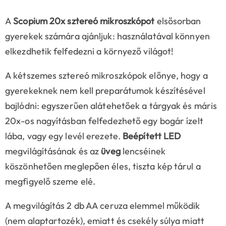
A
Scopium 20x sztereó mikroszkópot
elsősorban
gyerekek számára ajánljuk: használatával könnyen
elkezdhetik felfedezni a környező világot!
A kétszemes sztereó mikroszkópok előnye, hogy a
gyerekeknek nem kell preparátumok készítésével
bajlódni: egyszerűen alátehetőek a tárgyak és máris
20x-os nagyításban felfedezhető egy bogár ízelt
lába, vagy egy levél erezete.
Beépített LED
megvilágításának és az
üveg
lencséinek
köszönhetően meglepően éles, tiszta kép tárul a
megfigyelő szeme elé.
A megvilágítás 2 db AA ceruza elemmel működik
(nem alaptartozék), emiatt és csekély súlya miatt