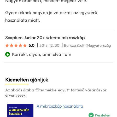
Nagyon örült neki, mindent megnéz vele.
Gyerekeknek nagyon jó választás az egyszerű
használata miatt.
Scopium Junior 20x sztereo mikroszkóp
|
|
5.0
2018. 12. 30.
Barcza Zsolt
(Magyarország )
+
Korrekt, olyan, amit elvártam
Kiemelten
ajánljuk
Az akciós árak a főtermékkel együtt történő vásárláskor
érvényesek!
A mikroszkóp használata
Készleten