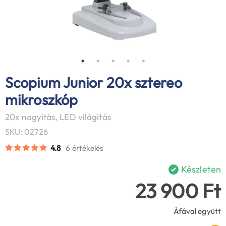
Scopium Junior 20x sztereo
mikroszkóp
20x nagyítás, LED világítás
SKU: 02726
4.8
6 értékelés
Készleten
23 900 Ft
Áfával együtt