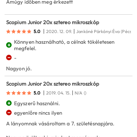
Amúgy időben meg érkezett
Scopium Junior 20x sztereo mikroszkóp
|
|
5.0
2020. 12. 09.
Jankóné Párkányi Éva
(Pécs)
Könnyen használható, a célnak tökéletesen
+
megfelel.
−
-
Nagyon jó.
Scopium Junior 20x sztereo mikroszkóp
|
|
5.0
2019. 04. 15.
N/A
()
+
Egyszerű használni.
−
egyenlőre nincs ilyen
A lányomnak vásároltam a 7. születésnapjára.