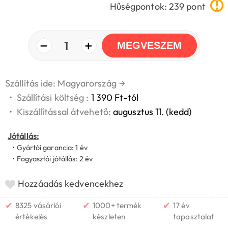
Hűségpontok: 239 pont
−
+
1
MEGVESZEM
Szállítás ide: Magyarország
→
•
Szállítási költség :
1 390 Ft-tól
•
Kiszállítással átvehető:
augusztus 11. (kedd)
Jótállás:
• Gyártói garancia: 1 év
• Fogyasztói jótállás: 2 év
Hozzáadás kedvencekhez
✔
✔
✔
8325 vásárlói
1000+ termék
17 év
értékelés
készleten
tapasztalat