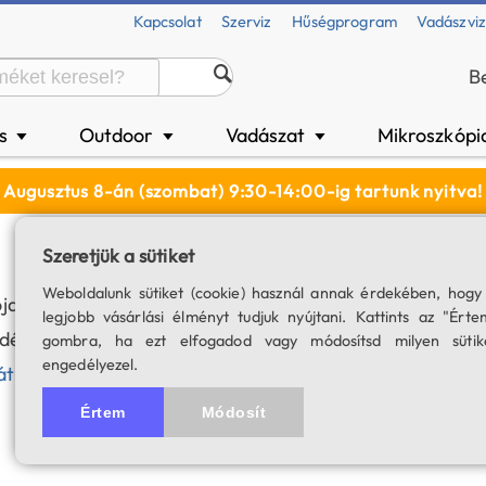
Kapcsolat
Szerviz
Hűségprogram
Vadászvi
B
és
Outdoor
Vadászat
Mikroszkópi
▼
▼
▼
Augusztus 8-án (szombat) 9:30-14:00-ig tartunk nyitva!
Szeretjük a sütiket
Weboldalunk sütiket (cookie) használ annak érdekében, hogy
ója megismerje az üzemeltető (továbbiakban Adatkezelő)
legjobb vásárlási élményt tudjuk nyújtani. Kattints az "Érte
ésével Felhasználó elfogadja a webáruház Általános 
gombra, ha ezt elfogadod vagy módosítsd milyen sütik
engedélyezel.
átumban
is megtekinthető.
Értem
Módosít