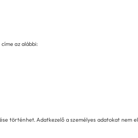
címe az alábbi:
ése történhet. Adatkezelő a személyes adatokat nem ell