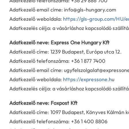
Adatkezelő telefonszáma: +36 29 886 700
Adatkezelő email címe: info@gls-hungary.com
Adatkezelő weboldala:
https://gls-group.com/HU/e
Adatkezelés célja: a vásárláshoz kapcsolódó szállít
Adatkezelő neve: Express One Hungary Kft
Adatkezelő címe: 1239 Budapest, Európa utca 12.
Adatkezelő telefonszáma: +36 1 877 7400
Adatkezelő email címe: ugyfelszolgalat@expresson
Adatkezelő weboldala:
https://expressone.h
u
Adatkezelés célja: a vásárláshoz kapcsolódó szállít
Adatkezelő neve: Foxpost Kft
Adatkezelő címe: 1097 Budapest, Könyves Kálmán kö
Adatkezelő telefonszáma: +36 1 400 8806