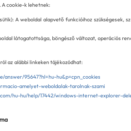
 A cookie-k lehetnek:
ütik): A weboldal alapvető funkcióihoz szükségesek, s
eboldal látogatottsága, böngésző változat, operációs re
ól az alábbi linkeken tájékozódhat:
ome/answer/95647?hl=hu-hu&p=cpn_cookies
nformacio-amelyet-weboldalak-tarolnak-szami
ft.com/hu-hu/help/17442/windows-internet-explorer-de
tama