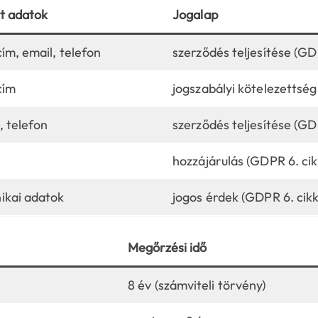
t adatok
Jogalap
cím, email, telefon
szerződés teljesítése (GDP
cím
jogszabályi kötelezettség 
, telefon
szerződés teljesítése (GDP
hozzájárulás (GDPR 6. cikk
ikai adatok
jogos érdek (GDPR 6. cikk 
Megőrzési idő
8 év (számviteli törvény)