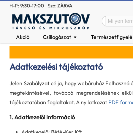
H-P:
9:30-17:00
Szo:
ZÁRVA
Akció
Csillagászat
Természetfigyel
▼
Adatkezelési tájékoztató
Jelen Szabályzat célja, hogy webáruház Felhasznál
megtekintésével, továbbá megrendelésének elküld
tájékoztatóban foglaltakat. A nyilatkozat
PDF form
1. Adatkezelői információ
Adatkezelő: Bété-Ker Kft