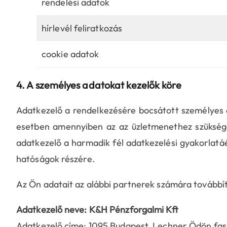
rendelési adatok
hírlevél feliratkozás
cookie adatok
4. A személyes adatokat kezelők köre
Adatkezelő a rendelkezésére bocsátott személyes 
esetben amennyiben az az üzletmenethez szükséges
adatkezelő a harmadik fél adatkezelési gyakorlatáér
hatóságok részére.
Az Ön adatait az alábbi partnerek számára továbbít
Adatkezelő neve: K&H Pénzforgalmi Kft
Adatkezelő címe: 1095 Budapest, Lechner Ödön fas