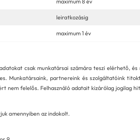
maximum 8 év
leiratkozásig
maximum 1 év
adatokat csak munkatársai számára teszi elérhető, és 
. Munkatársaink, partnereink és szolgáltatóink titokt
t nem felelős. Felhasználó adatait kizárólag jogilag hi
juk amennyiben az indokolt.
or 9.