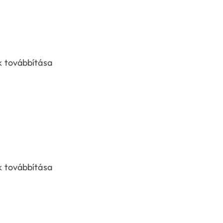
k továbbítása
k továbbítása