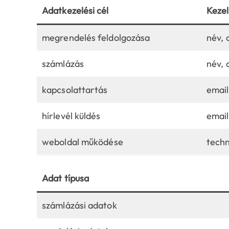
Adatkezelési cél
Kezel
megrendelés feldolgozása
név, 
számlázás
név, 
kapcsolattartás
email
hírlevél küldés
email
weboldal működése
techn
Adat típusa
számlázási adatok