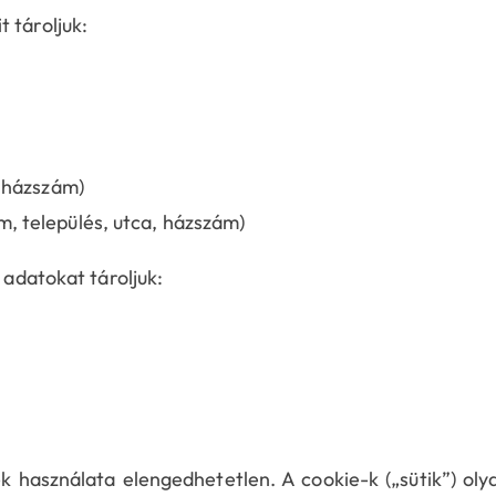
 tároljuk:
, házszám)
m, település, utca, házszám)
 adatokat tároljuk:
használata elengedhetetlen. A cookie-k („sütik”) oly