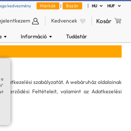
|
zsga kedvezmény
Márkák
|
Bazár
ejelentkezem
Kedvencek
Kosár
a
Információ
Tudástár
▼
▼
 a
 adatkezelési szabályzatát. A webáruház oldalainak
m"
Szerződési Feltételeit, valamint az Adatkezelési
et