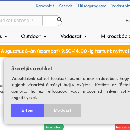
Kapcsolat
Szerviz
Hűségprogram
Vadászvi
B
és
Outdoor
Vadászat
Mikroszkópi
▼
▼
▼
Augusztus 8-án (szombat) 9:30-14:00-ig tartunk nyitva!
Szeretjük a sütiket
Weboldalunk sütiket (cookie) használ annak érdekében, hogy
legjobb vásárlási élményt tudjuk nyújtani. Kattints az "Érte
ávcső kifejezetten a Nap vizsgálatára alkalmas: megfelelő véde
gombra, ha ezt elfogadod vagy módosítsd milyen sütik
egfigyelését. A H-alfa távcsövek legtöbb esetben kizárólag a Na
engedélyezel.
Értem
Módosít
Ár szerint (növekvő)
Ár szerint (csökkenő)
Termék
Készleten
Rendelés