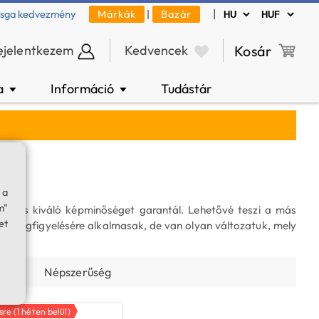
|
zsga kedvezmény
Márkák
|
Bazár
ejelentkezem
Kedvencek
Kosár
a
Információ
Tudástár
▼
▼
 a
m"
lmet és kiváló képminőséget garantál. Lehetővé teszi a más
et
p megfigyelésére alkalmasak, de van olyan változatuk, mely
 név
Népszerűség
re (1 héten belül)