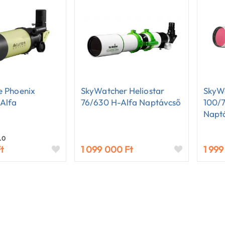
te Phoenix
SkyWatcher Heliostar
SkyWa
Alfa
76/630 H-Alfa Naptávcső
100/
Napt
.0
t
1 099 000 Ft
1 999