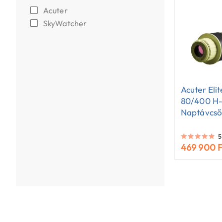
Acuter
SkyWatcher
Acuter Eli
80/400 H-
Naptávcső
5
469 900 F