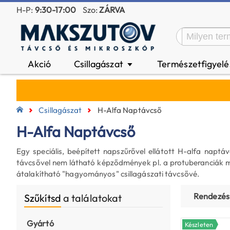
H-P:
9:30-17:00
Szo:
ZÁRVA
Akció
Csillagászat
Természetfigyel
▼
Csillagászat
H-Alfa Naptávcső
H-Alfa Naptávcső
Egy speciális, beépített napszűrővel ellátott H-alfa napt
távcsővel nem látható képződmények pl. a protuberanciák m
átalakítható "hagyományos" csillagászati távcsővé.
Rendezés
Szűkítsd
a találatokat
Gyártó
Készleten