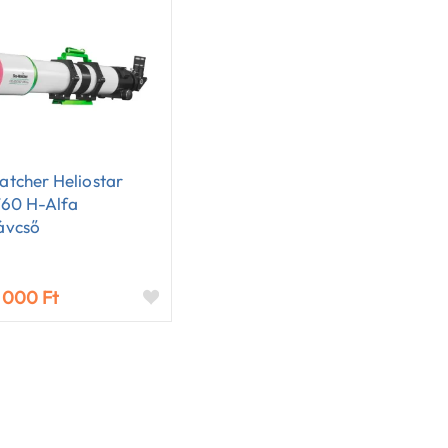
tcher Heliostar
760 H-Alfa
ávcső
 000 Ft