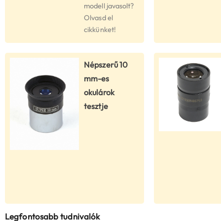
modell javasolt?
Olvasd el
cikkünket!
Népszerű 10
mm-es
okulárok
tesztje
Legfontosabb tudnivalók