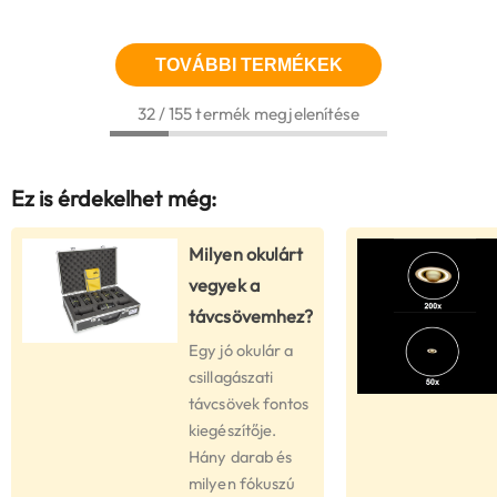
TOVÁBBI TERMÉKEK
32 / 155 termék megjelenítése
Ez is érdekelhet még:
Milyen okulárt
vegyek a
távcsövemhez?
Egy jó okulár a
csillagászati
távcsövek fontos
kiegészítője.
Hány darab és
milyen fókuszú