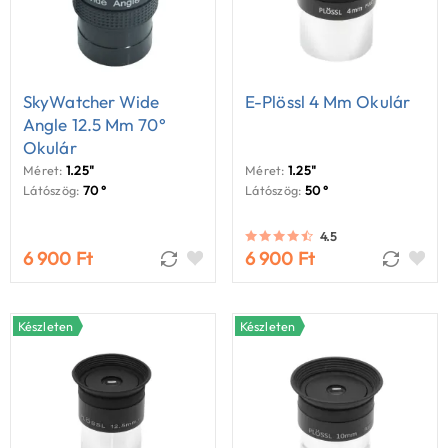
SkyWatcher Wide
E-Plössl 4 Mm Okulár
Angle 12.5 Mm 70°
Okulár
Méret:
1.25"
Méret:
1.25"
Látószög:
70 °
Látószög:
50 °
4.5
6 900 Ft
6 900 Ft
Készleten
Készleten