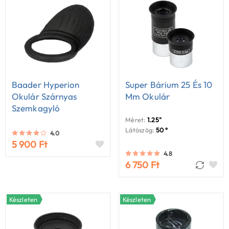
Baader Hyperion
Super Bárium 25 És 10
Okulár Szárnyas
Mm Okulár
Szemkagyló
Méret:
1.25"
Látószög:
50 °
4.0
5 900 Ft
4.8
6 750 Ft
Készleten
Készleten