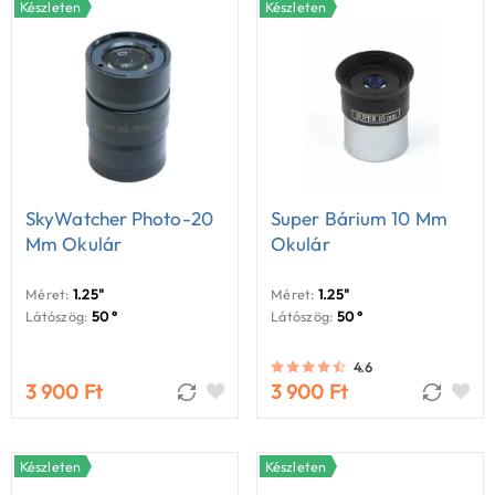
Készleten
Készleten
SkyWatcher Photo-20
Super Bárium 10 Mm
Mm Okulár
Okulár
Méret:
1.25"
Méret:
1.25"
Látószög:
50 °
Látószög:
50 °
4.6
3 900 Ft
3 900 Ft
Készleten
Készleten