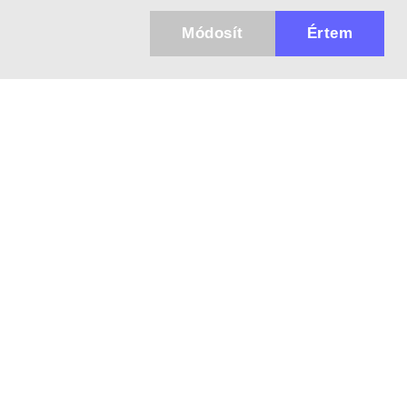
Módosít
Értem
Küldhetünk értesítőt az újdonságainkról és
az akciós ajánlatainkról?
Ajándék 3000 Ft értékű kupon kódot is kapsz.
IGEN, KÉREM!