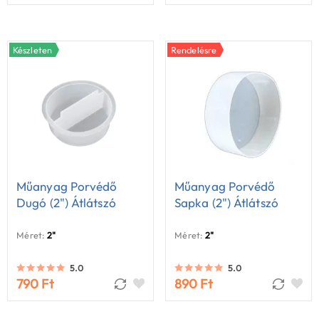
Készleten
Rendelésre
Műanyag Porvédő
Műanyag Porvédő
Dugó (2") Átlátszó
Sapka (2") Átlátszó
Méret:
2"
Méret:
2"
5.0
5.0
790 Ft
890 Ft