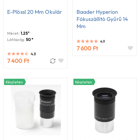
E-Plössl 20 Mm Okulár
Baader Hyperion
Fókuszállító Gyűrű 14
Mm
Méret:
1.25"
Látószög:
50 °
4.9
7 600 Ft
4.8
7 400 Ft
Készleten
Készleten