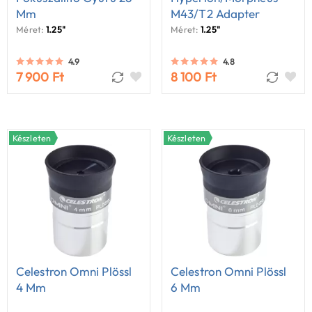
Mm
M43/T2 Adapter
Méret:
1.25"
Méret:
1.25"
4.9
4.8
7 900 Ft
8 100 Ft
Készleten
Készleten
Celestron Omni Plössl
Celestron Omni Plössl
4 Mm
6 Mm