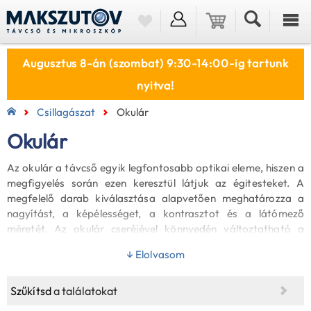
Augusztus 8-án (szombat) 9:30-14:00-ig tartunk
nyitva!
Csillagászat
Okulár
Okulár
Az okulár a távcső egyik legfontosabb optikai eleme, hiszen a
megfigyelés során ezen keresztül látjuk az égitesteket. A
megfelelő darab kiválasztása alapvetően meghatározza a
nagyítást, a képélességet, a kontrasztot és a látómező
méretét. Az okulár cseréjével könnyedén változtatható a
nagyítás, így ugyanazzal a távcsővel megfigyelhetők a Hold
↓ Elolvasom
finom részletei, a bolygók felszíni jelenségei vagy akár a
halványabb mélyég-objektumok is.
Szűkítsd
a találatokat
Egy minőségi okulár tiszta, torzításmentes képet és kényelmes