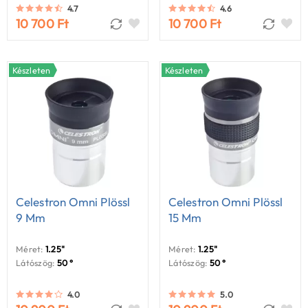
4.7
4.6
10 700 Ft
10 700 Ft
Készleten
Készleten
Celestron Omni Plössl
Celestron Omni Plössl
9 Mm
15 Mm
Méret:
1.25"
Méret:
1.25"
Látószög:
50 °
Látószög:
50 °
4.0
5.0