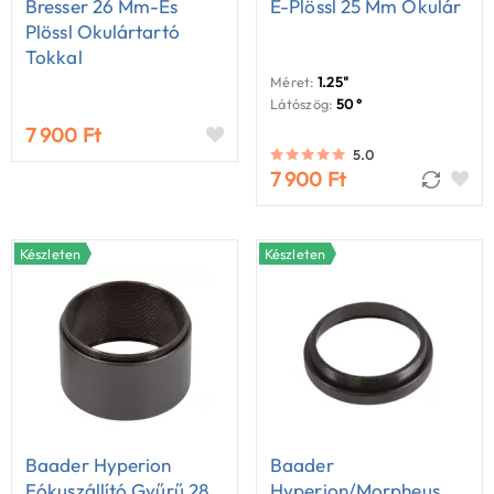
Bresser 26 Mm-Es
E-Plössl 25 Mm Okulár
Plössl Okulártartó
Tokkal
Méret:
1.25"
Látószög:
50 °
7 900 Ft
5.0
7 900 Ft
Készleten
Készleten
Baader Hyperion
Baader
Fókuszállító Gyűrű 28
Hyperion/Morpheus