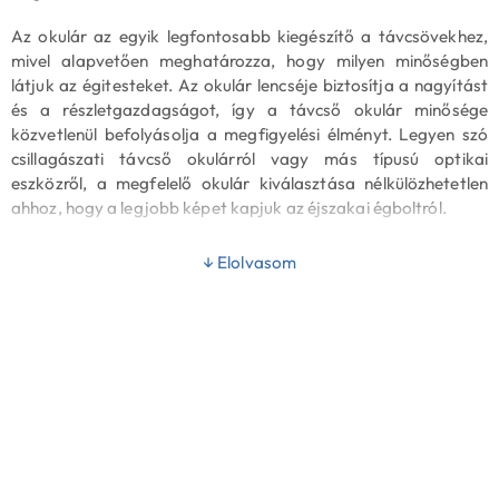
Az okulár az egyik legfontosabb kiegészítő a távcsövekhez,
mivel alapvetően meghatározza, hogy milyen minőségben
látjuk az égitesteket. Az okulár lencséje biztosítja a nagyítást
és a részletgazdagságot, így a távcső okulár minősége
közvetlenül befolyásolja a megfigyelési élményt. Legyen szó
csillagászati távcső okulárról vagy más típusú optikai
eszközről, a megfelelő okulár kiválasztása nélkülözhetetlen
ahhoz, hogy a legjobb képet kapjuk az éjszakai égboltról.
Jellemzők és az okulár előnyei
↓ Elolvasom
A csillagászati távcső okulárok különböző nagyítást,
látómezőt és optikai teljesítményt kínálnak, amelyek
befolyásolják a megfigyelés során tapasztalt képet. Az okulár
kiválasztásánál fontos figyelembe venni néhány
kulcsfontosságú tényezőt:
Nagyítás: Az okulár típusa határozza meg a távcső
nagyítását. A cserélhető okulárok lehetővé teszik, hogy
különböző nagyításokat érjünk el ugyanazzal a
távcsővel, ami sokoldalú megfigyelést tesz lehetővé.