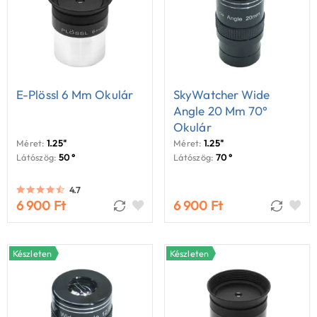
E-Plössl 6 Mm Okulár
SkyWatcher Wide
Angle 20 Mm 70°
Okulár
Méret:
1.25"
Méret:
1.25"
Látószög:
50 °
Látószög:
70 °
4.7
6 900 Ft
6 900 Ft
Készleten
Készleten