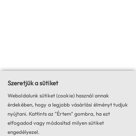
számodra tökéletes eszközt. Amennyiben kérdésed van, vagy
segítségre van szükséged a választásban, ügyfélszolgálatunk
készséggel áll rendelkezésedre. Fedezd fel termékeink előnyeit,
és válaszd a legjobb távcső okulárt a pontos és megbízható
vizsgálatokhoz!
Szeretjük a sütiket
Weboldalunk sütiket (cookie) használ annak
érdekében, hogy a legjobb vásárlási élményt tudjuk
nyújtani. Kattints az "Értem" gombra, ha ezt
elfogadod vagy módosítsd milyen sütiket
engedélyezel.