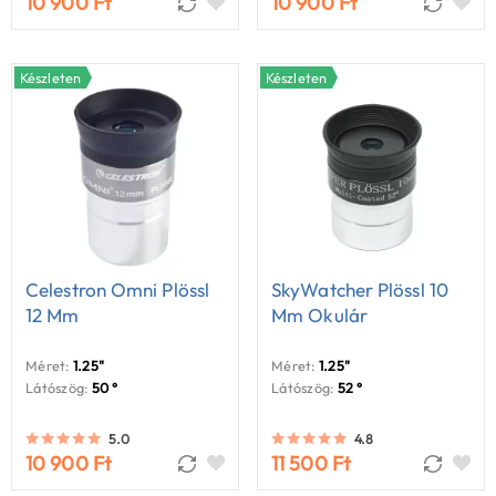
10 900 Ft
10 900 Ft
Készleten
Készleten
Celestron Omni Plössl
SkyWatcher Plössl 10
12 Mm
Mm Okulár
Méret:
1.25"
Méret:
1.25"
Látószög:
50 °
Látószög:
52 °
5.0
4.8
10 900 Ft
11 500 Ft