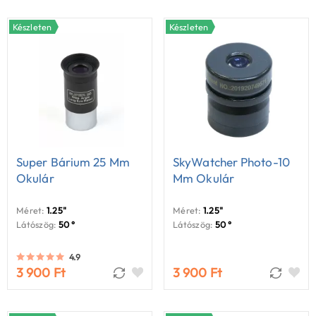
Készleten
Készleten
Super Bárium 25 Mm
SkyWatcher Photo-10
Okulár
Mm Okulár
Méret:
1.25"
Méret:
1.25"
Látószög:
50 °
Látószög:
50 °
4.9
3 900 Ft
3 900 Ft