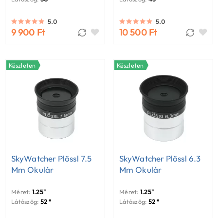
5.0
5.0
9 900 Ft
10 500 Ft
Készleten
Készleten
SkyWatcher Plössl 7.5
SkyWatcher Plössl 6.3
Mm Okulár
Mm Okulár
Méret:
1.25"
Méret:
1.25"
Látószög:
52 °
Látószög:
52 °