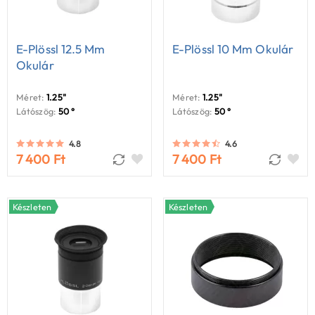
E-Plössl 12.5 Mm
E-Plössl 10 Mm Okulár
Okulár
Méret:
1.25"
Méret:
1.25"
Látószög:
50 °
Látószög:
50 °
4.8
4.6
7 400 Ft
7 400 Ft
Készleten
Készleten