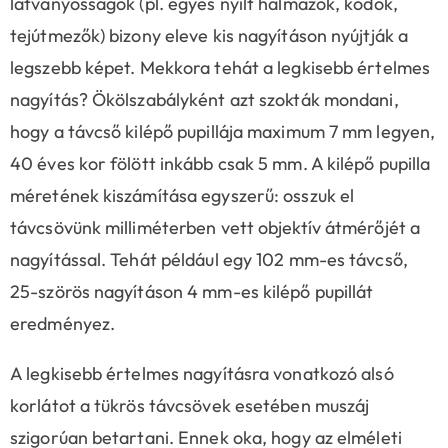
látványosságok (pl. egyes nyílt halmazok, ködök,
tejútmezők) bizony eleve kis nagyításon nyújtják a
legszebb képet. Mekkora tehát a legkisebb értelmes
nagyítás? Ökölszabályként azt szokták mondani,
hogy a távcső kilépő pupillája maximum 7 mm legyen,
40 éves kor fölött inkább csak 5 mm. A kilépő pupilla
méretének kiszámítása egyszerű: osszuk el
távcsövünk milliméterben vett objektív átmérőjét a
nagyítással. Tehát például egy 102 mm-es távcső,
25-szörös nagyításon 4 mm-es kilépő pupillát
eredményez.
A legkisebb értelmes nagyításra vonatkozó alsó
korlátot a tükrös távcsövek esetében muszáj
szigorúan betartani. Ennek oka, hogy az elméleti