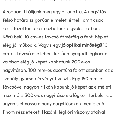
Azonban itt álljunk meg egy pillanatra. A nagyítás
felső határa szigorúan elméleti érték, amit csak
korlátozottan alkalmazhatunk a gyakorlatban.
Körülbelül 10 cm-es távcső átmérőig a fenti képlet
elég jól működik. Vagyis egy
jó optikai minőségű
10
cm-es távcső esetében, kellően nyugodt légkörnél,
valóban elég jó képet kaphatunk 200x-os
nagyításon. 100 mm-es apertúra felett azonban ez a
szabály gyorsan érvényét veszti. Egy 150 mm-es
távcsővel nagyon ritkán kapunk jó képet az elméleti
maximális 300x-os nagyításon: a légköri turbulencia
ugyanis elmossa a nagy nagyításokon megjelenő
finom részleteket. Hazánk légköri viszonylataival