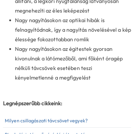
állítani, a légköri nyugtalanság látványosan
megnehezíti az éles leképezést
Nagy nagyításokon az optikai hibák is
felnagyítódnak, így a nagyítás növelésével a kép
élessége fokozottabban romlik
Nagy nagyításokon az égitestek gyorsan
kivonulnak a látómezőből, ami főként óragép
nélküli távcsövek esetében teszi
kényelmetlenné a megfigyelést
Legnépszerűbb cikkeink:
Milyen csillagászati távcsövet vegyek?