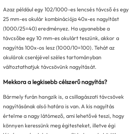
Azaz például egy 102/1000-es lencsés távcső és egy
25 mm-es okulár kombinációja 40x-es nagyítást
(1000/25=40) eredményez. Ha ugyanebbe a
távcsőbe egy 10 mm-es okulárt teszünk, akkor a
nagyítás 100x-os lesz (1000/10=100). Tehát az
okulárok cseréjével széles tartományban
változtathatjuk távcsövünk nagyítását.
Mekkora a legkisebb célszerű nagyítás?
Bármely furán hangzik is, a csillagászati távcsövek
nagyításának alsó határa is van. A kis nagyítás
értelme a nagy látómező, ami lehetővé teszi, hogy
könnyen keressünk meg égitesteket, illetve égi