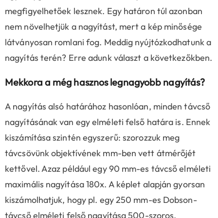
megfigyelhetőek lesznek. Egy határon túl azonban
nem növelhetjük a nagyítást, mert a kép minősége
látványosan romlani fog. Meddig nyújtózkodhatunk a
nagyítás terén? Erre adunk választ a következőkben.
Mekkora a még hasznos legnagyobb nagyítás?
A nagyítás alsó határához hasonlóan, minden távcső
nagyításának van egy elméleti felső határa is. Ennek
kiszámítása szintén egyszerű: szorozzuk meg
távcsövünk objektívének mm-ben vett átmérőjét
kettővel. Azaz például egy 90 mm-es távcső elméleti
maximális nagyítása 180x. A képlet alapján gyorsan
kiszámolhatjuk, hogy pl. egy 250 mm-es Dobson-
távcső elméleti felső nagyítása 500-szoros.