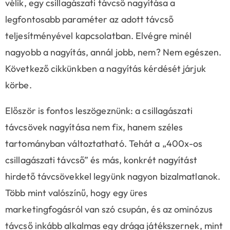
vélik, egy csillagászati távcső nagyítása a
legfontosabb paraméter az adott távcső
teljesítményével kapcsolatban. Elvégre minél
nagyobb a nagyítás, annál jobb, nem? Nem egészen.
Következő cikkünkben a nagyítás kérdését járjuk
körbe.
Először is fontos leszögeznünk: a csillagászati
távcsövek nagyítása nem fix, hanem széles
tartományban változtatható. Tehát a „400x-os
csillagászati távcső” és más, konkrét nagyítást
hirdető távcsövekkel legyünk nagyon bizalmatlanok.
Több mint valószínű, hogy egy üres
marketingfogásról van szó csupán, és az ominózus
távcső inkább alkalmas egy drága játékszernek, mint