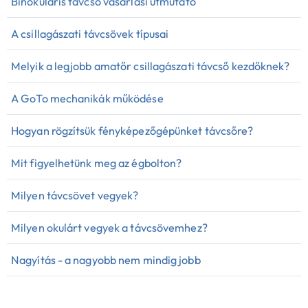
Binokuláris távcső vásárlási útmutató
A csillagászati távcsövek típusai
Melyik a legjobb amatőr csillagászati távcső kezdőknek?
A GoTo mechanikák működése
Hogyan rögzítsük fényképezőgépünket távcsőre?
Mit figyelhetünk meg az égbolton?
Milyen távcsövet vegyek?
Milyen okulárt vegyek a távcsövemhez?
Nagyítás - a nagyobb nem mindig jobb