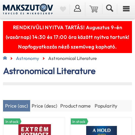
RENDKIVÜLI NYITVA TARTÁS! Augusztus 9-én
(vasárnap) 14:30 és 17:00 óra között nyitva tartunk!
Napfogyatkozás néző szemüveg kapható.
Astronomy
Astronomical Literature
Astronomical Literature
Price (asc)
Price (desc)
Product name
Popularity
In stock
In stock