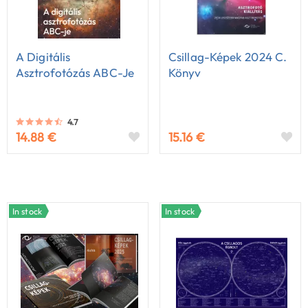
A Digitális
Csillag-Képek 2024 C.
Asztrofotózás ABC-Je
Könyv
4.7
14.88 €
15.16 €
In stock
In stock