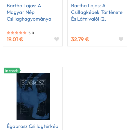
Bartha Lajos: A
Bartha Lajos: A
Magyar Nép
Csillagképek Története
Csillaghagyománya
És Látnivalói (2.
Bővített Kiadás!)
5.0
19.01 €
32.79 €
In stock
Égabrosz Csillagtérkép