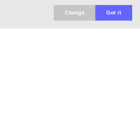
Change
Got it
Küldhetünk értesítőt az újdonságainkról és
az akciós ajánlatainkról?
Ajándék 3000 Ft értékű kupon kódot is kapsz.