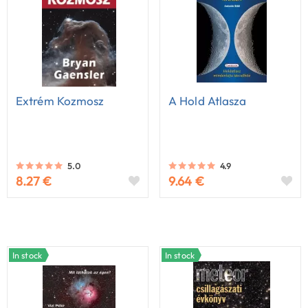
Extrém Kozmosz
A Hold Atlasza
5.0
4.9
8.27 €
9.64 €
In stock
In stock