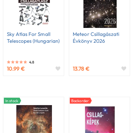
Sky Atlas For Small
Meteor Csillagászati
Telescopes (Hungarian)
Évkönyv 2026
4.8
10.99 €
13.78 €
In stock
Backorder