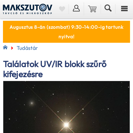
Augusztus 8-án (szombat) 9:30-14:00-ig tartunk
nyitva!
Tudástár
Találatok UV/IR blokk szűrő
kifejezésre