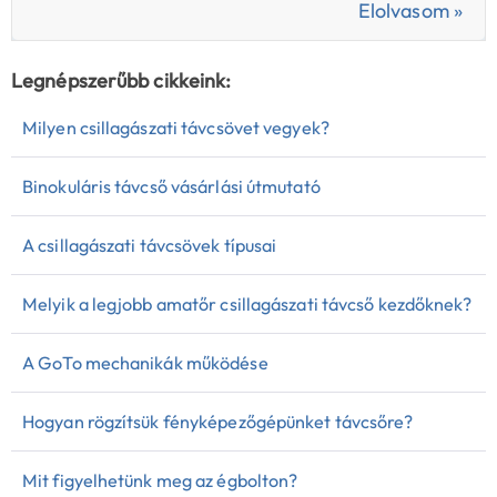
Elolvasom »
Legnépszerűbb cikkeink:
Milyen csillagászati távcsövet vegyek?
Binokuláris távcső vásárlási útmutató
A csillagászati távcsövek típusai
Melyik a legjobb amatőr csillagászati távcső kezdőknek?
A GoTo mechanikák működése
Hogyan rögzítsük fényképezőgépünket távcsőre?
Mit figyelhetünk meg az égbolton?