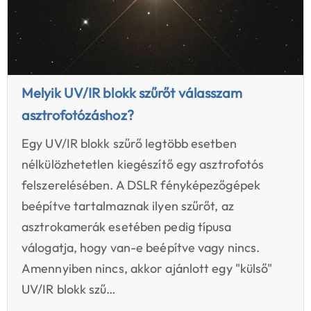
Melyik UV/IR blokk szűrőt válasszam
asztrofotózáshoz?
Egy UV/IR blokk szűrő legtöbb esetben
nélkülözhetetlen kiegészítő egy asztrofotós
felszerelésében. A DSLR fényképezőgépek
beépítve tartalmaznak ilyen szűrőt, az
asztrokamerák esetében pedig típusa
válogatja, hogy van-e beépítve vagy nincs.
Amennyiben nincs, akkor ajánlott egy "külső"
UV/IR blokk szű…