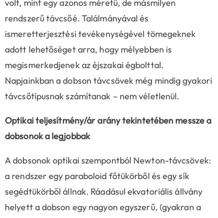
volt, mint egy azonos méretű, de másmilyen
rendszerű távcsőé. Találmányával és
ismeretterjesztési tevékenységével tömegeknek
adott lehetőséget arra, hogy mélyebben is
megismerkedjenek az éjszakai égbolttal.
Napjainkban a dobson távcsövek még mindig gyakori
távcsőtípusnak számítanak – nem véletlenül.
Optikai teljesítmény/ár arány tekintetében messze a
dobsonok a legjobbak
A dobsonok optikai szempontból Newton-távcsövek:
a rendszer egy paraboloid főtükörből és egy sík
segédtükörből állnak. Ráadásul ekvatoriális állvány
helyett a dobson egy nagyon egyszerű, (gyakran a