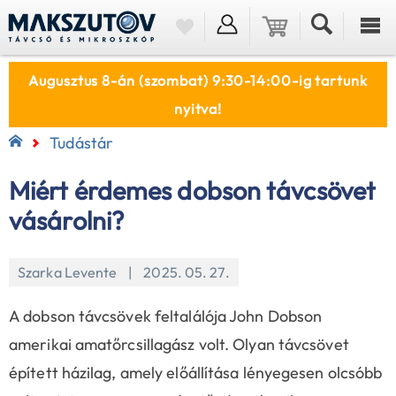
Augusztus 8-án (szombat) 9:30-14:00-ig tartunk
nyitva!
Tudástár
Miért érdemes dobson távcsövet
vásárolni?
Szarka Levente | 2025. 05. 27.
A dobson távcsövek feltalálója John Dobson
amerikai amatőrcsillagász volt. Olyan távcsövet
épített házilag, amely előállítása lényegesen olcsóbb