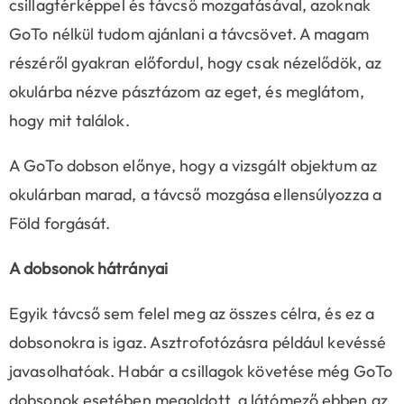
csillagtérképpel és távcső mozgatásával, azoknak
GoTo nélkül tudom ajánlani a távcsövet. A magam
részéről gyakran előfordul, hogy csak nézelődök, az
okulárba nézve pásztázom az eget, és meglátom,
hogy mit találok.
A GoTo dobson előnye, hogy a vizsgált objektum az
okulárban marad, a távcső mozgása ellensúlyozza a
Föld forgását.
A dobsonok hátrányai
Egyik távcső sem felel meg az összes célra, és ez a
dobsonokra is igaz. Asztrofotózásra például kevéssé
javasolhatóak. Habár a csillagok követése még GoTo
dobsonok esetében megoldott, a látómező ebben az