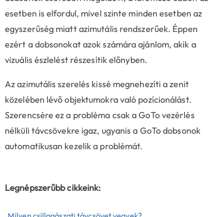
esetben is elfordul, mivel szinte minden esetben az
egyszerűség miatt azimutális rendszerűek. Éppen
ezért a dobsonokat azok számára ajánlom, akik a
vizuális észlelést részesítik előnyben.
Az azimutális szerelés kissé megnehezíti a zenit
közelében lévő objektumokra való pozícionálást.
Szerencsére ez a probléma csak a GoTo vezérlés
nélküli távcsövekre igaz, ugyanis a GoTo dobsonok
automatikusan kezelik a problémát.
Legnépszerűbb cikkeink:
Milyen csillagászati távcsövet vegyek?