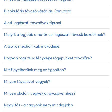
Binokuláris távcső vásárlási útmutató
A csillagászati távcsövek típusai
Melyik a legjobb amatőr csillagászati távcső kezdőknek?
A GoTo mechanikák működése
Hogyan rögzítsük fényképezőgépünket távcsőre?
Mit figyelhetünk meg az égbolton?
Milyen távcsövet vegyek?
Milyen okulárt vegyek a távcsövemhez?
Nagyítás - a nagyobb nem mindig jobb