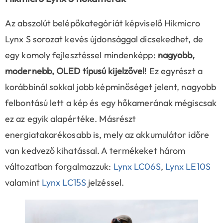
Az abszolút belépőkategóriát képviselő Hikmicro
Lynx S sorozat kevés újdonsággal dicsekedhet, de
egy komoly fejlesztéssel mindenképp:
nagyobb,
modernebb, OLED típusú kijelzővel
! Ez egyrészt a
korábbinál sokkal jobb képminőséget jelent, nagyobb
felbontású lett a kép és egy hőkamerának mégiscsak
ez az egyik alapértéke. Másrészt
energiatakarékosabb is, mely az akkumulátor időre
van kedvező kihatással. A termékeket három
változatban forgalmazzuk:
Lynx LC06S
,
Lynx LE10S
valamint
Lynx LC15S
jelzéssel.