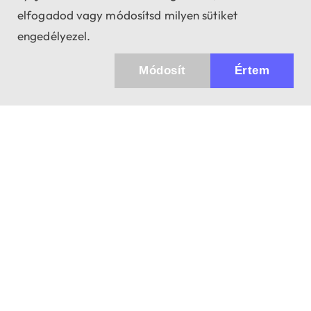
elfogadod vagy módosítsd milyen sütiket
engedélyezel.
Módosít
Értem
✖
Küldhetünk értesítőt az újdonságainkról és
az akciós ajánlatainkról?