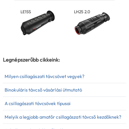
Legnépszerűbb cikkeink:
Milyen csillagászati távcsövet vegyek?
Binokuláris távcső vásárlási útmutató
A csillagászati távcsövek típusai
Melyik a legjobb amatőr csillagászati távcső kezdőknek?