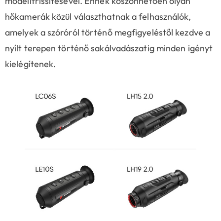
modellfrissítésével. Ennek köszönhetően olyan
hőkamerák közül választhatnak a felhasználók,
amelyek a szóróról történő megfigyeléstől kezdve a
nyílt terepen történő sakálvadászatig minden igényt
kielégítenek.