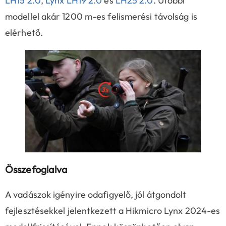
LH15 2.0
,
Lynx LH19 2.0
és
LH25 2.0
. Utóbbi
modellel akár 1200 m-es felismerési távolság is
elérhető.
Összefoglalva
A vadászok igényire odafigyelő, jól átgondolt
fejlesztésekkel jelentkezett a Hikmicro Lynx 2024-es