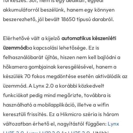
fürkészés. Sőt, nem is egy dedikált, egyedi
akkumulátorról beszélünk, hanem egy könnyen
beszerezhető, jól bevált 18650 típusú darabról.
Elérhetővé vált a kijelző
automatikus készenléti
üzemmód
ba kapcsolási lehetősége. Ez is
felhasználóbarát újítás, hiszen nem kell bajlódni a
hőkamera gombjainak keresgélésével, hanem a
készülék 70 fokos megdöntése esetén aktiválódik az
üzemmód. A Lynx 2.0 a korábbi közkedvelt
funkciókat pedig mind megőrizte, továbbra is
használható a mobilapplikáció, illetve a wifin
keresztüli frissítés. Ez a Hikmicro széria is három
változatban érhető el, nagyítástól függően:
Lynx