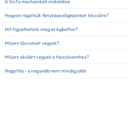
A GoTo mechanikák működése
Hogyan rögzítsük fényképezőgépünket távcsőre?
Mit figyelhetünk meg az égbolton?
Milyen távcsövet vegyek?
Milyen okulárt vegyek a távcsövemhez?
Nagyítás - a nagyobb nem mindig jobb