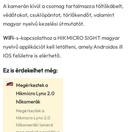
A kamerán kívül a csomag tartalmazza töltőkábelt,
védőtokot, csuklópántot, törlőkendőt, valamint
magyar nyelvű kezelési útmutatót.
WiFi
-s-kapcsolathoz a HIKMICRO SIGHT magyar
nyelvű applikációt kell letölteni, amely Androidos ill
IOS felületre is elérhető.
Ez is érdekelhet még:
Megérkeztek a
Hikmicro Lynx 2.0
hőkamerák
Megérkeztek a
Hikmicro Lynx 2.0
hőkamerák! Ismerd
meg azokat a praktikus