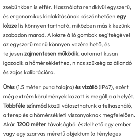
zsebünkben is elfér. Használata rendkívül egyszerű,
és ergonomikus kialakításának köszönhetően
egy
kézzel
is könnyen tartható, miközben másik kezünk
szabadon marad. A kézre álló gombok segítségével
az egyszerű menü könnyen vezérelhető, és
teljesen
zajmentesen működik
, automatikusan
igazodik a hőmérséklethez, nincs szükség az állandó
és zajos kalibrációra.
Ütés
(1.5 méter puha talajra)
és vízálló
(IP67), ezért
még extrém körülmények között is megállja a helyét.
Többféle színmód
közül választhatunk a felhasználó,
a terep és a hőmérsékleti viszonyoknak megfelelően.
Akár
1200 méter
távolságból észlelhető egy ember
vagy egy szarvas méretű objektum (a tényleges