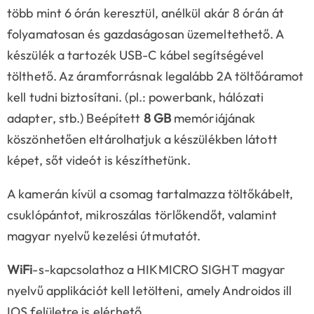
több mint 6 órán keresztül, anélkül akár 8 órán át
folyamatosan és gazdaságosan üzemeltethető. A
készülék a tartozék USB-C kábel segítségével
tölthető. Az áramforrásnak legalább 2A töltőáramot
kell tudni biztosítani. (pl.: powerbank, hálózati
adapter, stb.) Beépített
8 GB
memóriájának
köszönhetően eltárolhatjuk a készülékben látott
képet, sőt videót is készíthetünk.
A kamerán kívül a csomag tartalmazza töltőkábelt,
csuklópántot, mikroszálas törlőkendőt, valamint
magyar nyelvű kezelési útmutatót.
WiFi
-s-kapcsolathoz a HIKMICRO SIGHT magyar
nyelvű applikációt kell letölteni, amely Androidos ill
IOS felületre is elérhető.