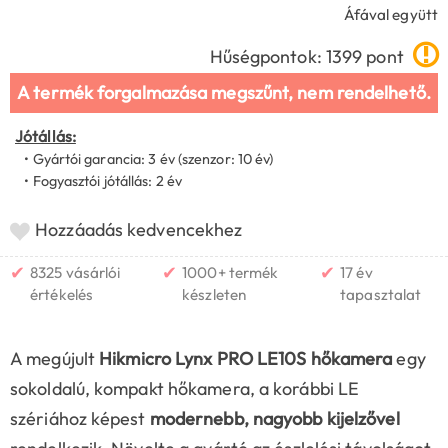
Áfával együtt
Hűségpontok: 1399 pont
A termék forgalmazása megszűnt, nem rendelhető.
Jótállás:
• Gyártói garancia: 3 év (szenzor: 10 év)
• Fogyasztói jótállás: 2 év
Hozzáadás kedvencekhez
✔
✔
✔
8325 vásárlói
1000+ termék
17 év
értékelés
készleten
tapasztalat
A megújult
Hikmicro Lynx PRO LE10S hőkamera
egy
sokoldalú, kompakt hőkamera, a korábbi LE
szériához képest
modernebb, nagyobb kijelzővel