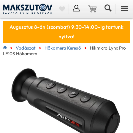
Augusztus 8-án (szombat) 9:30-14:00-ig tartunk
nyitva!
Vadászat
Hőkamera Kereső
Hikmicro Lynx Pro
LE10S Hőkamera