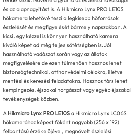
rendelkezik. Növelte a gyártó az észlelési távolságot
és az alapnagyítást is. A Hikmicro Lynx PRO LE10S
hőkamera lehetővé teszi a legkisebb hőforrások
észlelését és megfigyelését bármely napszakban. A
kicsi, egy kézzel is könnyen használható kamera
kiváló képet ad még teljes sötétségben is. Jól
használható vadászat során vagy az állatok
megfigyelésére de ezen túlmenően hasznos lehet
biztonságtechnikai, otthonvédelmi célokra, illetve
mentési és keresési feladatokra. Hasznos társ lehet
kempingezés, éjszakai horgászat vagy egyéb éjszakai
tevékenységek közben.
A
Hikmicro Lynx PRO LE10S
a Hikmicro Lynx LC06S
hőkamerához képest főként nagyobb (256 x 192)
felbontású érzékelőjével, megnövelt észlelési