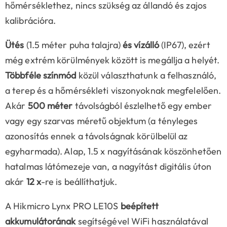
hőmérséklethez, nincs szükség az állandó és zajos
kalibrációra.
Ütés
(1.5 méter puha talajra)
és vízálló
(IP67), ezért
még extrém körülmények között is megállja a helyét.
Többféle színmód
közül választhatunk a felhasználó,
a terep és a hőmérsékleti viszonyoknak megfelelően.
Akár
500 méter
távolságból észlelhető egy ember
vagy egy szarvas méretű objektum (a tényleges
azonosítás ennek a távolságnak körülbelül az
egyharmada). Alap, 1.5 x nagyításának köszönhetően
hatalmas látómezeje van, a nagyítást digitális úton
akár
12 x
-re is beállíthatjuk.
A Hikmicro Lynx PRO LE10S
beépített
akkumulátorának
segítségével WiFi használatával