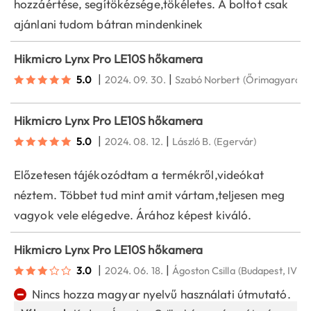
hozzáértése, segítökézsége,tökéletes. A boltot csak
ajánlani tudom bátran mindenkinek
Hikmicro Lynx Pro LE10S hőkamera
|
|
5.0
2024. 09. 30.
Szabó Norbert
(Őrimagyarósd
Hikmicro Lynx Pro LE10S hőkamera
|
|
5.0
2024. 08. 12.
László B.
(Egervár)
Előzetesen tájékozódtam a termékről,videókat
néztem. Többet tud mint amit vártam,teljesen meg
vagyok vele elégedve. Árához képest kiváló.
Hikmicro Lynx Pro LE10S hőkamera
|
|
3.0
2024. 06. 18.
Ágoston Csilla
(Budapest, IV. ke
−
Nincs hozza magyar nyelvű használati útmutató.