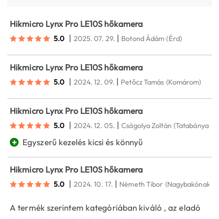
Hikmicro Lynx Pro LE10S hőkamera
|
|
5.0
2025. 07. 29.
Botond Ádám
(Érd)
Hikmicro Lynx Pro LE10S hőkamera
|
|
5.0
2024. 12. 09.
Petőcz Tamás
(Komárom)
Hikmicro Lynx Pro LE10S hőkamera
|
|
5.0
2024. 12. 05.
Cságolya Zoltán
(Tatabánya)
+
Egyszerű kezelés kicsi és könnyű
Hikmicro Lynx Pro LE10S hőkamera
|
|
5.0
2024. 10. 17.
Németh Tibor
(Nagybakónak)
A termék szerintem kategóriában kiváló , az eladó