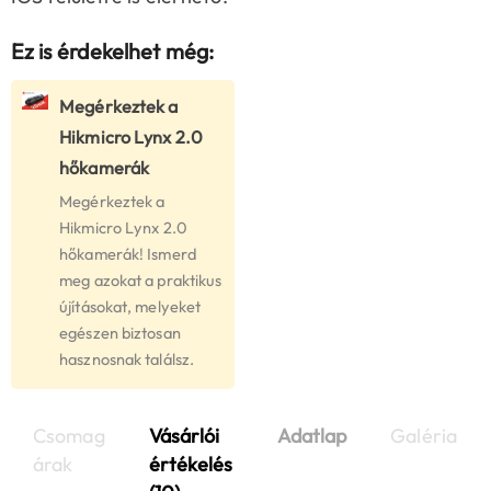
Ez is érdekelhet még:
Megérkeztek a
Hikmicro Lynx 2.0
hőkamerák
Megérkeztek a
Hikmicro Lynx 2.0
hőkamerák! Ismerd
meg azokat a praktikus
újításokat, melyeket
egészen biztosan
hasznosnak találsz.
Csomag
Vásárlói
Adatlap
Galéria
árak
értékelés