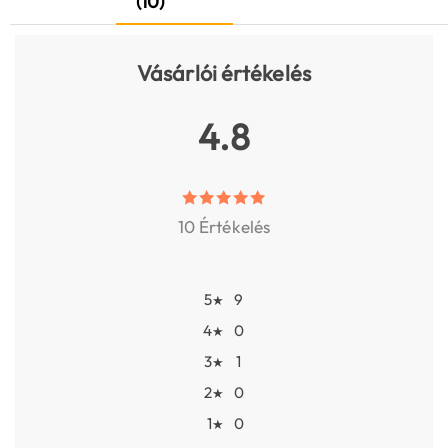
(10)
Vásárlói értékelés
4.8
10 Értékelés
5
9
★
4
0
★
3
1
★
2
0
★
1
0
★