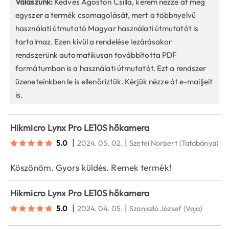
Válaszunk:
Kedves Ágoston Csilla, kérem nézze át még
egyszer a termék csomagolását, mert a többnyelvű
használati útmutató Magyar használati útmutatót is
tartalmaz. Ezen kívül a rendelése lezárásakor
rendszerünk automatikusan továbbította PDF
formátumban is a használati útmutatót. Ezt a rendszer
üzeneteinkben le is ellenőriztük. Kérjük nézze át e-mailjeit
is.
Hikmicro Lynx Pro LE10S hőkamera
|
|
5.0
2024. 05. 02.
Szetei Norbert
(Tatabánya)
Köszönöm. Gyors küldés. Remek termék!
Hikmicro Lynx Pro LE10S hőkamera
|
|
5.0
2024. 04. 05.
Szaniszló József
(Vaja)