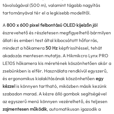
távolságával (500 m), valamint tágabb nagyítás
tartományával tér el a legkisebb modelltől.
A
800 x 600 pixel felbontású OLED
kijelző
n jól
észrevehető és részletesen megfigyelhető bármilyen
állati és emberi test által kibocsátott hőforrás,
mindezt a hőkamera
50 Hz
képfrissítéssel, tehát
akadozás mentesen mutatja. A Hikmikcro Lynx PRO
LE10S hőkamera kis méretének köszönhetően akár a
zsebünkben is elfér. Használata rendkívül egyszerű,
és ergonomikus kialakításának köszönhetően
egy
kézzel
is könnyen tartható, miközben másik kezünk
szabadon marad. A kézre álló gombok segítségével
az egyszerű menü könnyen vezérelhető, és teljesen
zajmentesen működik
, automatikusan igazodik a