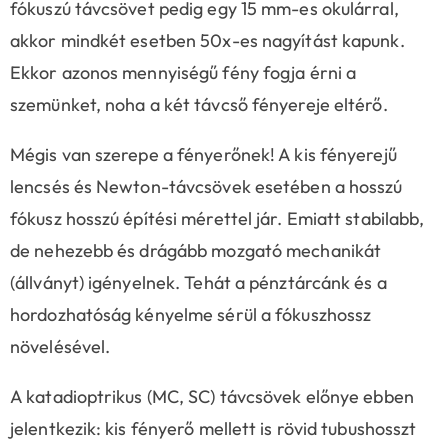
fókuszú távcsövet pedig egy 15 mm-es okulárral,
akkor mindkét esetben 50x-es nagyítást kapunk.
Ekkor azonos mennyiségű fény fogja érni a
szemünket, noha a két távcső fényereje eltérő.
Mégis van szerepe a fényerőnek! A kis fényerejű
lencsés és Newton-távcsövek esetében a hosszú
fókusz hosszú építési mérettel jár. Emiatt stabilabb,
de nehezebb és drágább mozgató mechanikát
(állványt) igényelnek. Tehát a pénztárcánk és a
hordozhatóság kényelme sérül a fókuszhossz
növelésével.
A katadioptrikus (MC, SC) távcsövek előnye ebben
jelentkezik: kis fényerő mellett is rövid tubushosszt