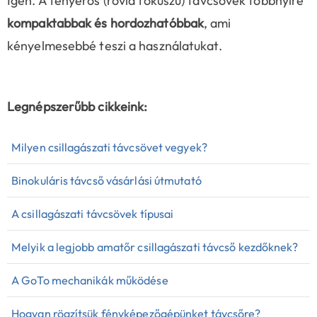
Igen. A fényerős (rövid fókuszú) távcsövek többnyire
kompaktabbak és hordozhatóbbak
, ami
kényelmesebbé teszi a használatukat.
Legnépszerűbb cikkeink:
Milyen csillagászati távcsövet vegyek?
Binokuláris távcső vásárlási útmutató
A csillagászati távcsövek típusai
Melyik a legjobb amatőr csillagászati távcső kezdőknek?
A GoTo mechanikák működése
Hogyan rögzítsük fényképezőgépünket távcsőre?