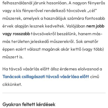
felhasználásnál járunk hasonlóan. A nagyon fényerős
vagy a kis fényerővel rendelkező távcsövek „cél”
műszerek, amelyek a használójuk számára fontosabb
érvek alapján lesznek kedveltek. Valójában
nem jobb
vagy rosszabb
távcsövekről beszélünk, hanem más-
más területen jeleskedő műszerekről. Sok amatőr
éppen ezért választ magának akár kettő (vagy több)
műszert is.
Ha távcső vásárlás előtt állsz érdemes elolvasnod a
Tanácsok csillagászati távcső vásárlása előtt
című
cikkünket.
Gyakran feltett kérdések