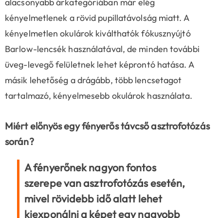
alacsonyabb árkategóriában már elég
kényelmetlenek a rövid pupillatávolság miatt. A
kényelmetlen okulárok kiválthatók fókusznyújtó
Barlow-lencsék használatával, de minden további
üveg-levegő felületnek lehet képrontó hatása. A
másik lehetőség a drágább, több lencsetagot
tartalmazó, kényelmesebb okulárok használata.
Miért előnyös egy fényerős távcső asztrofotózás
során?
A fényerőnek nagyon fontos
szerepe van asztrofotózás esetén,
mivel
rövidebb idő alatt lehet
kiexponálni a képet egy nagyobb