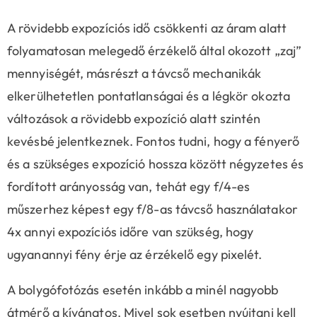
A rövidebb expozíciós idő csökkenti az áram alatt
folyamatosan melegedő érzékelő által okozott „zaj”
mennyiségét, másrészt a távcső mechanikák
elkerülhetetlen pontatlanságai és a légkör okozta
változások a rövidebb expozíció alatt szintén
kevésbé jelentkeznek. Fontos tudni, hogy a fényerő
és a szükséges expozíció hossza között négyzetes és
fordított arányosság van, tehát egy f/4-es
műszerhez képest egy f/8-as távcső használatakor
4x annyi expozíciós időre van szükség, hogy
ugyanannyi fény érje az érzékelő egy pixelét.
A bolygófotózás esetén inkább a minél nagyobb
átmérő a kívánatos. Mivel sok esetben nyújtani kell