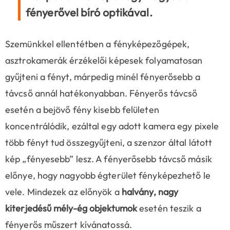
fényerővel bíró optikával
.
Szemünkkel ellentétben a fényképezőgépek,
asztrokamerák érzékelői képesek folyamatosan
gyűjteni a fényt, márpedig minél fényerősebb a
távcső annál hatékonyabban. Fényerős távcső
esetén a bejövő fény kisebb felületen
koncentrálódik, ezáltal egy adott kamera egy pixele
több fényt tud összegyűjteni, a szenzor által látott
kép „fényesebb” lesz. A fényerősebb távcső másik
előnye, hogy nagyobb égterület fényképezhető le
vele. Mindezek az előnyök a
halvány, nagy
kiterjedésű mély-ég objektumok
esetén teszik a
fényerős műszert kívánatossá.