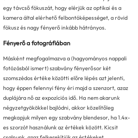
egy távcső fókuszát, hogy elérjük az optikai és a
kamera által elérhető felbontóképességet, a rövid
fókusz és nagy fényerő inkább hátrányos.
Fényerő a fotográfiában
Másként megfogalmazva a (hagyományos nappali
fotózásból ismert) szabvány fényerősor két
szomszédos értéke közötti előre lépés azt jelenti,
hogy éppen felennyi fény éri majd a szenzort, azaz
duplájára nő az expozíciós idő. Ha nem akarunk
négyzetgyökökkel bajlódni, akkor közelítőleg
megkapjuk milyen egy szabvány blendesor, ha 1.4x-
es szorzót használunk az értékek között. Kicsit
csalnunk, azaz felkerekítjük az értékeket.