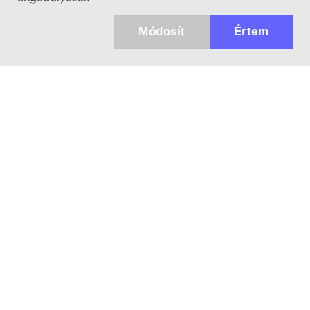
Módosít
Értem
✖
Küldhetünk értesítőt az újdonságainkról és
az akciós ajánlatainkról?
Ajándék 3000 Ft értékű kupon kódot is kapsz.
IGEN, KÉREM!