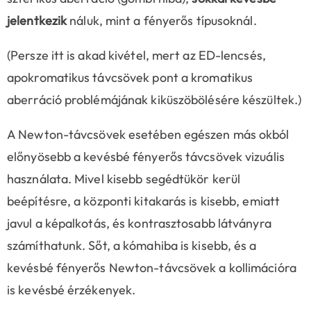
jelentkezik
náluk, mint a fényerős típusoknál.
(Persze itt is akad kivétel, mert az ED-lencsés,
apokromatikus távcsövek pont a kromatikus
aberráció problémájának kiküszöbölésére készültek.)
A Newton-távcsövek esetében egészen más okból
előnyösebb a kevésbé fényerős távcsövek vizuális
használata. Mivel kisebb segédtükör kerül
beépítésre, a központi kitakarás is kisebb, emiatt
javul a képalkotás, és kontrasztosabb látványra
számíthatunk. Sőt, a kómahiba is kisebb, és a
kevésbé fényerős Newton-távcsövek a kollimációra
is kevésbé érzékenyek.