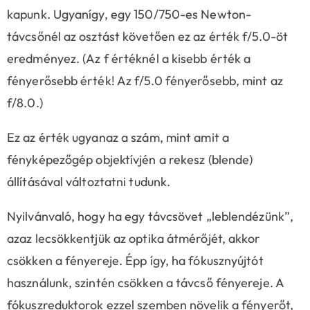
kapunk. Ugyanígy, egy 150/750-es Newton-
távcsőnél az osztást követően ez az érték f/5.0-öt
eredményez. (Az f értéknél a kisebb érték a
fényerősebb érték! Az f/5.0 fényerősebb, mint az
f/8.0.)
Ez az érték ugyanaz a szám, mint amit a
fényképezőgép objektívjén a rekesz (blende)
állításával változtatni tudunk.
Nyilvánvaló, hogy ha egy távcsövet „leblendézünk”,
azaz lecsökkentjük az optika átmérőjét, akkor
csökken a fényereje. Épp így, ha fókusznyújtót
használunk, szintén csökken a távcső fényereje. A
fókuszreduktorok ezzel szemben növelik a fényerőt,