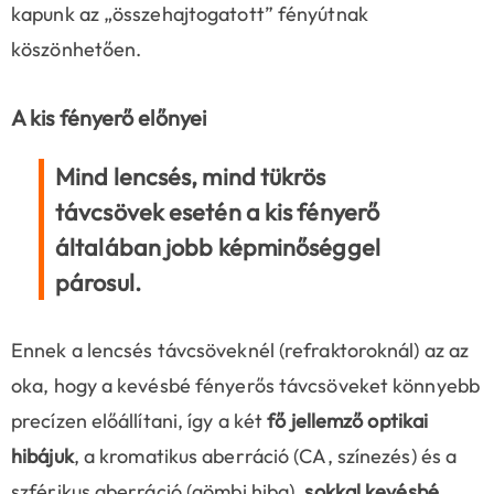
kapunk az „összehajtogatott” fényútnak
köszönhetően.
A kis fényerő előnyei
Mind lencsés
, mind tükrös
távcsövek esetén a kis fényerő
általában jobb képminőséggel
párosul.
Ennek a lencsés távcsöveknél (refraktoroknál) az az
oka, hogy a kevésbé fényerős távcsöveket könnyebb
precízen előállítani, így a két
fő jellemző optikai
hibájuk
, a kromatikus aberráció (CA, színezés) és a
szférikus aberráció (gömbi hiba),
sokkal kevésbé