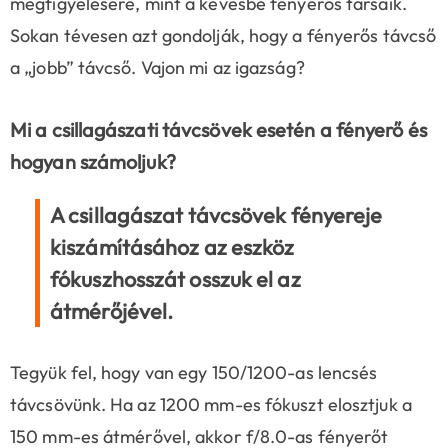
megfigyelésére, mint a kevésbé fényerős társaik.
Sokan tévesen azt gondolják, hogy a fényerős távcső
a „jobb” távcső. Vajon mi az igazság?
Mi a csillagászati távcsövek esetén a fényerő és
hogyan számoljuk?
A csillagászat távcsövek fényereje
kiszámításához az eszköz
fókuszhosszát osszuk el az
átmérőjével.
Tegyük fel, hogy van egy 150/1200-as lencsés
távcsövünk. Ha az 1200 mm-es fókuszt elosztjuk a
150 mm-es átmérővel, akkor f/8.0-as fényerőt