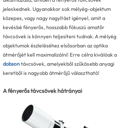
jeleskednek. Ugyanakkor sok mélyég-objektum
közepes, vagy nagy nagyítást igényel, amit a
kevésbé fényerős, hosszabb fókuszú amatőr
távcsövek is könnyen teljesíteni tudnak. A mélyég
objektumok észleléséhez elsősorban az optika
átmérőjét kell maximalizálni! Erre célra kiválóak a
dobson
távcsövek, amelyekből szűkösebb anyagi
keretből is nagyobb átmérőjű választható!
A fényerős távcsövek hátrányai