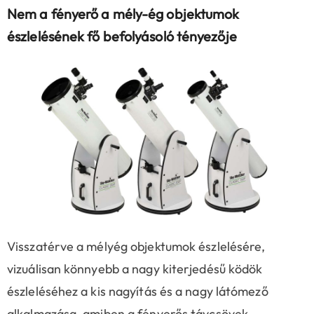
Nem a fényerő a mély-ég objektumok
észlelésének fő befolyásoló tényezője
Visszatérve a mélyég objektumok észlelésére,
vizuálisan könnyebb a nagy kiterjedésű ködök
észleléséhez a kis nagyítás és a nagy látómező
alkalmazása, amiben a fényerős távcsövek