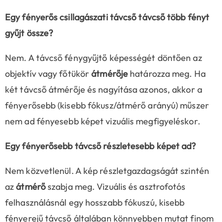
Egy fényerős csillagászati távcső távcső több fényt
gyűjt össze?
Nem. A távcső fénygyűjtő képességét döntően az
objektív vagy főtükör
átmérője
határozza meg. Ha
két távcső átmérője és nagyítása azonos, akkor a
fényerősebb (kisebb fókusz/átmérő arányú) műszer
nem ad fényesebb képet vizuális megfigyeléskor.
Egy fényerősebb távcső részletesebb képet ad?
Nem közvetlenül. A kép részletgazdagságát szintén
az
átmérő
szabja meg. Vizuális és asztrofotós
felhasználásnál egy hosszabb fókuszú, kisebb
fényerejű távcső általában könnyebben mutat finom