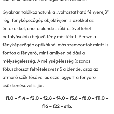
Gyakran találkozhatunk a „változtatható fényerejű”
régi fényképezőgép objektívjein is ezekkel az
értékekkel, ahol a blende szűkítésével lehet
befolyásolni a bejövő fény mértékét. Persze a
fényképezőgép optikáknál más szempontok miatt is
fontos a fényerő, mint amilyen például a
mélységélesség. A mélységélesség (azonos
fókuszhosszt feltételezve) nő a blende, azaz az
átmérő szűkítésével és ezzel együtt a fényerő
csökkenésével is jár.
f1.0 – f1.4 – f2.0 – f2.8 – f4.0 – f5.6 – f8.0 – f11.0 –
f16 – f22 – stb.