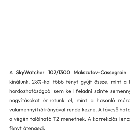
A
SkyWatcher 102/1300 Makszutov-Cassegrain
t
kínálunk. 28%-kal több fényt gyűjt össze, mint a
hordozhatóságból sem kell feladni szinte semenn
nagyításokat érhetünk el, mint a hasonló méret
valamennyi hátrányával rendelkezne. A távcső hata
a végén található T2 menetnek. A korrekciós lencs
fényt átengedi.