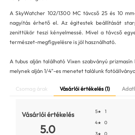
A SkyWatcher 102/1300 MC távcső 25 és 10 mm-es
nagyítás érhető el. Az égitestek beállítását sta
zenittükör teszi kényelmessé. Mivel a távcső egyen
természet-megfigyelésre is jól használható.
A tubus alján található Vixen szabványú prizmasín l
melynek alján 1/4"-es menetet találunk fotóállványo
Csomag árak
Vásárlói értékelés (1)
Adat
5
1
★
Vásárlói értékelés
4
0
★
5.0
3
0
★