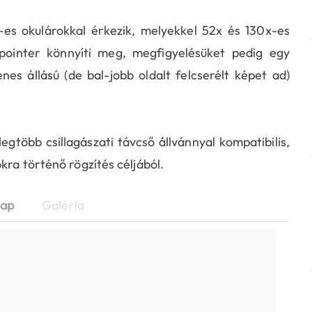
 okulárokkal érkezik, melyekkel 52x és 130x-es
rpointer könnyíti meg, megfigyelésüket pedig egy
es állású (de bal-jobb oldalt felcserélt képet ad)
egtöbb csillagászati távcső állvánnyal kompatibilis,
kra történő rögzítés céljából.
lap
Galéria