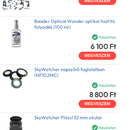
MEGVESZEM
Baader Optical Wonder optikai tisztító
folyadék (100 ml)
Készleten
6 100 Ft
MEGVESZEM
SkyWatcher napszűrő foglalatban
(NF102MC)
Készleten
8 800 Ft
MEGVESZEM
SkyWatcher Plössl 32 mm okulár
Készleten