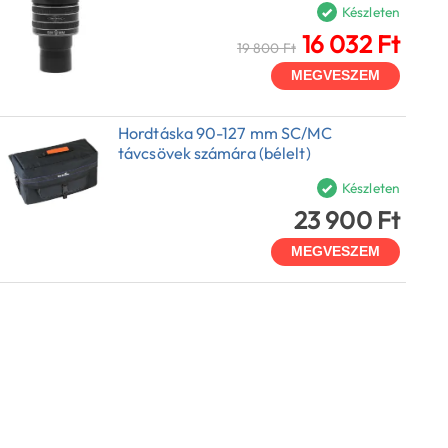
Készleten
16 032 Ft
19 800 Ft
MEGVESZEM
Hordtáska 90-127 mm SC/MC
távcsövek számára (bélelt)
Készleten
23 900 Ft
MEGVESZEM