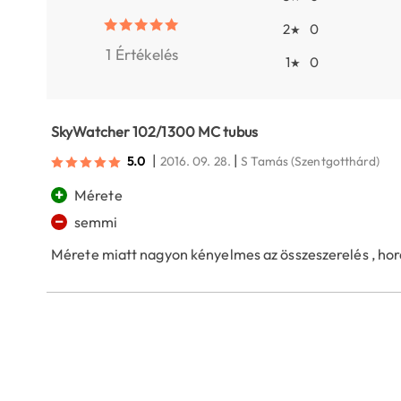
2
0
★
1 Értékelés
1
0
★
SkyWatcher 102/1300 MC tubus
|
|
5.0
2016. 09. 28.
S Tamás
(Szentgotthárd)
+
Mérete
−
semmi
Mérete miatt nagyon kényelmes az összeszerelés , hor