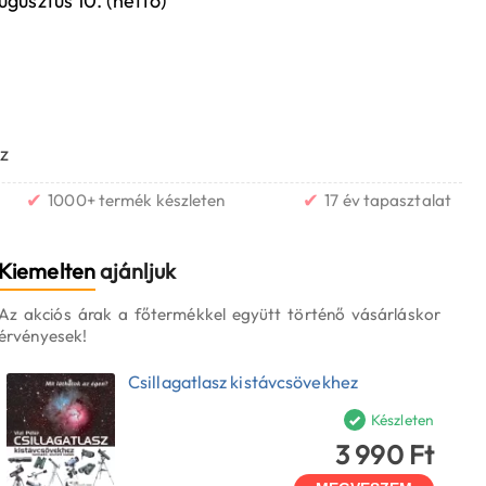
ugusztus 10. (hétfő)
z
✔
✔
1000+ termék készleten
17 év tapasztalat
Kiemelten
ajánljuk
Az akciós árak a főtermékkel együtt történő vásárláskor
érvényesek!
Csillagatlasz kistávcsövekhez
Készleten
3 990 Ft