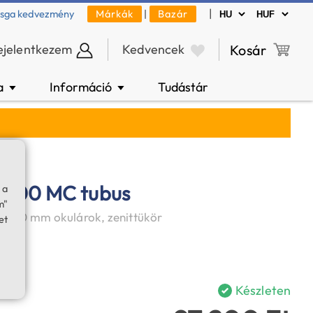
|
zsga kedvezmény
Márkák
|
Bazár
ejelentkezem
Kedvencek
Kosár
a
Információ
Tudástár
▼
▼
1300 MC tubus
 a
m"
5 és 10 mm okulárok, zenittükör
et
Készleten