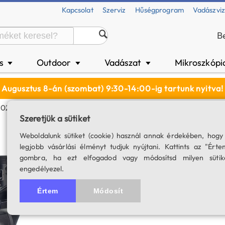
Kapcsolat
Szerviz
Hűségprogram
Vadászvi
B
és
Outdoor
Vadászat
Mikroszkópi
▼
▼
▼
Augusztus 8-án (szombat) 9:30-14:00-ig tartunk nyitva!
102/1300 MC Tubus
Szeretjük a sütiket
SkyWatcher 102/
Weboldalunk sütiket (cookie) használ annak érdekében, hogy
legjobb vásárlási élményt tudjuk nyújtani. Kattints az "Érte
Felszereltség: starpointer, 2
gombra, ha ezt elfogadod vagy módosítsd milyen sütik
engedélyezel.
SKU: 01708
5.0
1 értékelés
Értem
Módosít