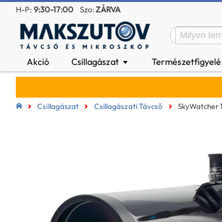
H-P:
9:30-17:00
Szo:
ZÁRVA
Akció
Csillagászat
Természetfigyel
▼
Csillagászat
Csillagászati Távcső
SkyWatcher 