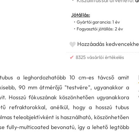
•
Kiszállítással átvehető:
a
Jótállás:
• Gyártói garancia: 1 év
• Fogyasztói jótállás: 2 év
Hozzáadás kedvencekhe
✔
8325 vásárlói értékelés
ubus a leghordozhatóbb 10 cm-es távcső amit
 kisebb, 90 mm átmérőjű "testvére", ugyanakkor a
yit. Hosszú fókuszának köszönhetően ugyanakkora
ű refraktorokkal, anélkül, hogy a hosszú tubus
lmas teleobjektívként is használható, köszönhetően
e fully-multicoated bevonatú, így a lehető legtöbb