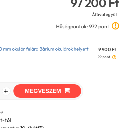
97 200 Ft
Áfával együtt
Hűségpontok: 972 pont
10 mm okulár felára Bárium okulárok helyett
9 900 Ft
99 pont
+
MEGVESZEM
→
t-tól