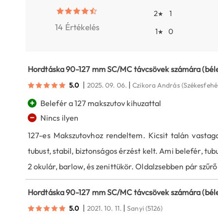
2
1
★
14 Értékelés
1
0
★
Hordtáska 90-127 mm SC/MC távcsövek számára (béle
|
|
5.0
2025. 09. 06.
Czikora András
(Székesfehé
+
Belefér a 127 makszutov kihuzattal
−
Nincs ilyen
127-es Makszutovhoz rendeltem. Kicsit talán vastag
tubust, stabil, biztonságos érzést kelt. Ami belefér, tu
2 okulár, barlow, és zenittükör. Oldalzsebben pár szűrő 
Hordtáska 90-127 mm SC/MC távcsövek számára (béle
|
|
5.0
2021. 10. 11.
Sanyi
(5126)