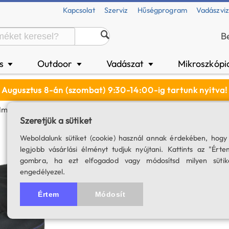
Kapcsolat
Szerviz
Hűségprogram
Vadászvi
B
és
Outdoor
Vadászat
Mikroszkópi
▼
▼
▼
Augusztus 8-án (szombat) 9:30-14:00-ig tartunk nyitva!
m SC/MC Távcsövek Számára (bélelt)
Szeretjük a sütiket
Hordtáska 90-12
Weboldalunk sütiket (cookie) használ annak érdekében, hogy
legjobb vásárlási élményt tudjuk nyújtani. Kattints az "Érte
(bélelt)
gombra, ha ezt elfogadod vagy módosítsd milyen sütik
engedélyezel.
SKU: 01023
4.3
14 értékelés
Értem
Módosít