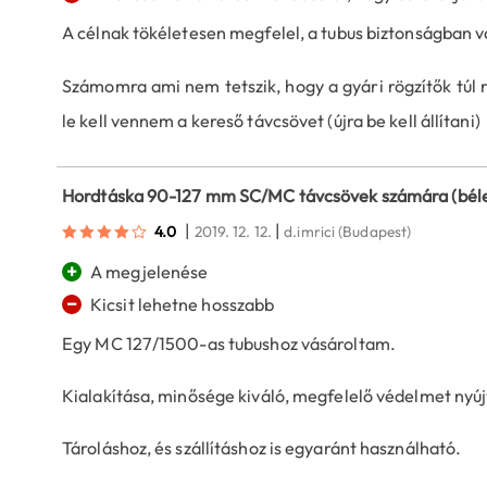
A célnak tökéletesen megfelel, a tubus biztonságban v
Számomra ami nem tetszik, hogy a gyári rögzítők túl 
le kell vennem a kereső távcsövet (újra be kell állítani)
Hordtáska 90-127 mm SC/MC távcsövek számára (béle
|
|
4.0
2019. 12. 12.
d.imrici
(Budapest)
+
A megjelenése
−
Kicsit lehetne hosszabb
Egy MC 127/1500-as tubushoz vásároltam.
Kialakítása, minősége kiváló, megfelelő védelmet nyúj
Tároláshoz, és szállításhoz is egyaránt használható.