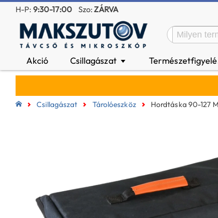
H-P:
9:30-17:00
Szo:
ZÁRVA
Akció
Csillagászat
Természetfigyel
▼
Csillagászat
Tárolóeszköz
Hordtáska 90-127 M