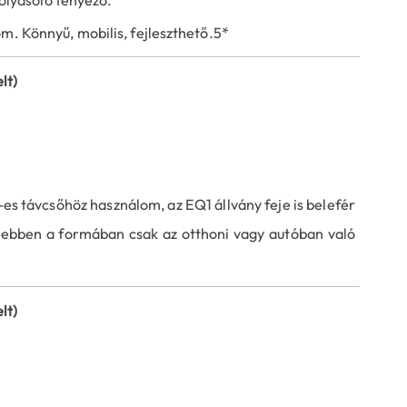
olyásoló tényező.
m. Könnyű, mobilis, fejleszthető.5*
lt)
s távcsőhöz használom, az EQ1 állvány feje is belefér
gy ebben a formában csak az otthoni vagy autóban való
lt)