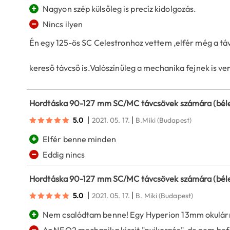
+
Nagyon szép külsőleg is precíz kidolgozás.
−
Nincs ilyen
Én egy 125-ös SC Celestronhoz vettem ,elfér még a táv
kereső távcső is.Valószínűleg a mechanika fejnek is ve
Hordtáska 90-127 mm SC/MC távcsövek számára (béle
|
|
5.0
2021. 05. 17.
B.Miki
(Budapest)
+
Elfér benne minden
−
Eddig nincs
Hordtáska 90-127 mm SC/MC távcsövek számára (béle
|
|
5.0
2021. 05. 17.
B. Miki
(Budapest)
+
Nem csalódtam benne! Egy Hyperion 13mm okulárra
−