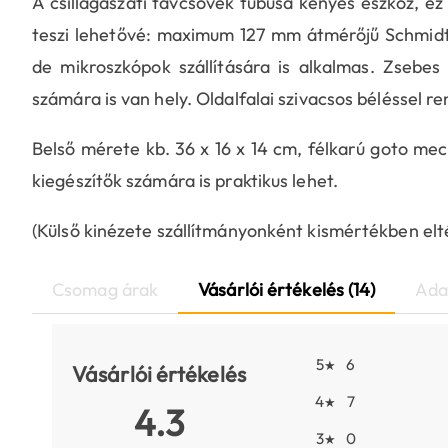
A csillagászati távcsövek tubusa kényes eszköz, e
teszi lehetővé: maximum 127 mm átmérőjű Schmidt
de mikroszkópok szállítására is alkalmas. Zsebes
számára is van hely. Oldalfalai szivacsos béléssel 
Belső mérete kb. 36 x 16 x 14 cm, félkarú goto me
kiegészítők számára is praktikus lehet.
(Külső kinézete szállítmányonként kismértékben elté
Csomag árak
Vásárlói értékelés (14)
Ada
5
6
★
Vásárlói értékelés
4
7
★
4.3
3
0
★