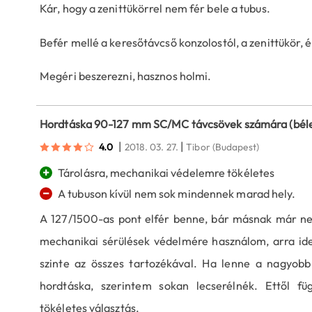
Kár, hogy a zenittükörrel nem fér bele a tubus.
Befér mellé a keresőtávcső konzolostól, a zenittükör, é
Megéri beszerezni, hasznos holmi.
Hordtáska 90-127 mm SC/MC távcsövek számára (béle
|
|
4.0
2018. 03. 27.
Tibor
(Budapest)
+
Tárolásra, mechanikai védelemre tökéletes
−
A tubuson kívül nem sok mindennek marad hely.
A 127/1500-as pont elfér benne, bár másnak már nem
mechanikai sérülések védelmére használom, arra ide
szinte az összes tartozékával. Ha lenne a nagyobb
hordtáska, szerintem sokan lecserélnék. Ettől fü
tökéletes választás.