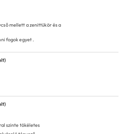
cső mellett a zenittükör és a
nni fogok egyet .
lt)
lt)
l szinte tökéletes