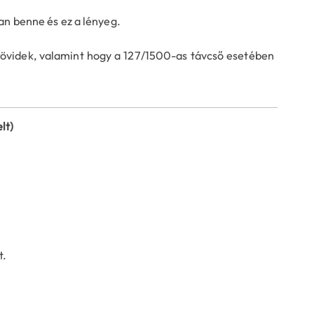
an benne és ez a lényeg.
rövidek, valamint hogy a 127/1500-as távcső esetében
lt)
t.