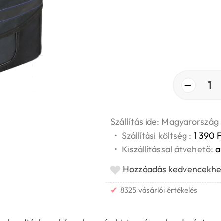
−
1
Szállítás ide: Magyarország
•
Szállítási költség :
1 390 F
•
Kiszállítással átvehető:
a
Hozzáadás kedvencekhe
✔
8325 vásárlói értékelés