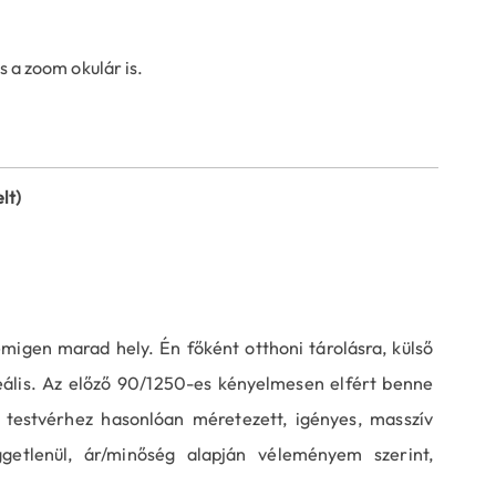
s a zoom okulár is.
lt)
igen marad hely. Én főként otthoni tárolásra, külső
ális. Az előző 90/1250-es kényelmesen elfért benne
 testvérhez hasonlóan méretezett, igényes, masszív
ggetlenül, ár/minőség alapján véleményem szerint,