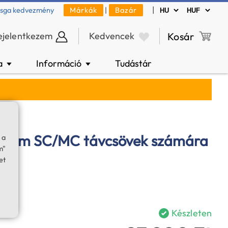
|
zsga kedvezmény
Márkák
|
Bazár
ejelentkezem
Kedvencek
Kosár
a
Információ
Tudástár
▼
▼
7 mm SC/MC távcsövek számára
 a
m"
et
Készleten