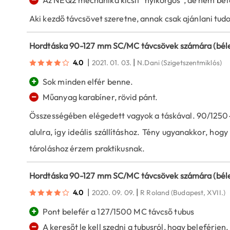
Az NEQ2 mechanika kicsit "nyikorgós", de nem bef
Aki kezdő távcsövet szeretne, annak csak ajánlani tudo
Hordtáska 90-127 mm SC/MC távcsövek számára (béle
|
|
4.0
2021. 01. 03.
N.Dani
(Szigetszentmiklós)
+
Sok minden elfér benne.
−
Műanyag karabíner, rövid pánt.
Összességében elégedett vagyok a táskával. 90/1250-e
alulra, így ideális szállításhoz. Tény ugyanakkor, ho
tároláshoz érzem praktikusnak.
Hordtáska 90-127 mm SC/MC távcsövek számára (béle
|
|
4.0
2020. 09. 09.
R Roland
(Budapest, XVII.)
+
Pont belefér a 127/1500 MC távcső tubus
−
A keresőt le kell szedni a tubusról, hogy beleférjen.