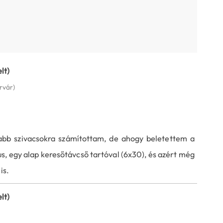
lt)
rvár)
abb szivacsokra számítottam, de ahogy beletettem a
bus, egy alap keresőtávcső tartóval (6x30), és azért még
is.
lt)