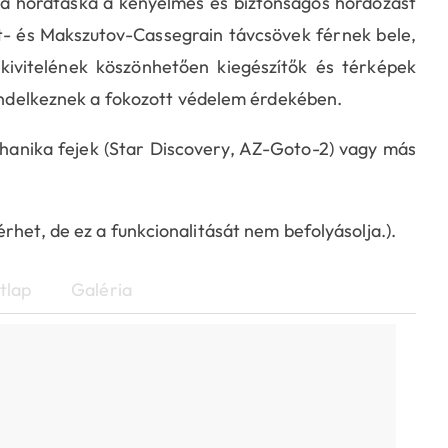
z a hordtáska a kényelmes és biztonságos hordozást
- és Makszutov-Cassegrain távcsövek férnek bele,
 kivitelének köszönhetően kiegészítők és térképek
rendelkeznek a fokozott védelem érdekében.
chanika fejek (Star Discovery, AZ-Goto-2) vagy más
rhet, de ez a funkcionalitását nem befolyásolja.).
tlap
Galéria