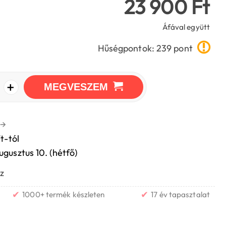
23 900 Ft
Áfával együtt
Hűségpontok: 239 pont
+
MEGVESZEM
→
t-tól
ugusztus 10. (hétfő)
z
✔
✔
1000+ termék készleten
17 év tapasztalat