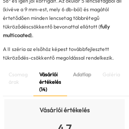
58° és igen jól korrigált. Az okulár 5 lencsetagból áll
(kivéve a 9 mm-est, mely 6 db-ból) és magától
értetődően minden lencsetag többrétegű
tükröződéscsökkentő bevonattal ellátott (
fully
multicoated
).
A II széria az elsőhöz képest továbbfejlesztett
tükröződés-csökkentő megoldással rendelkezik.
Csomag
Vásárlói
Adatlap
Galéria
árak
értékelés
(14)
Vásárlói értékelés
4.7