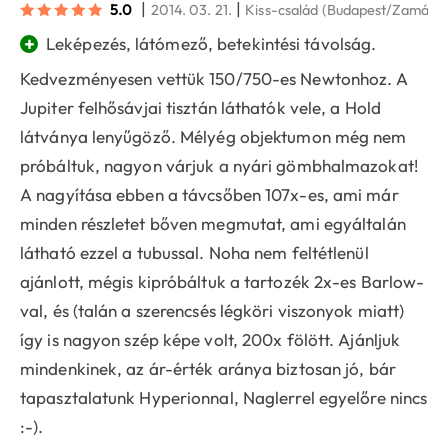
|
|
5.0
2014. 03. 21.
Kiss-család
(Budapest/Zamárdi
+
Leképezés, látómező, betekintési távolság.
Kedvezményesen vettük 150/750-es Newtonhoz. A
Jupiter felhősávjai tisztán láthatók vele, a Hold
látványa lenyűgöző. Mélyég objektumon még nem
próbáltuk, nagyon várjuk a nyári gömbhalmazokat!
A nagyítása ebben a távcsőben 107x-es, ami már
minden részletet bőven megmutat, ami egyáltalán
látható ezzel a tubussal. Noha nem feltétlenül
ajánlott, mégis kipróbáltuk a tartozék 2x-es Barlow-
val, és (talán a szerencsés légköri viszonyok miatt)
így is nagyon szép képe volt, 200x fölött. Ajánljuk
mindenkinek, az ár-érték aránya biztosan jó, bár
tapasztalatunk Hyperionnal, Naglerrel egyelőre nincs
:-).