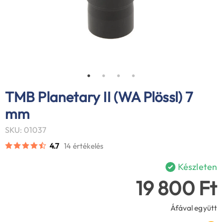
TMB Planetary II (WA Plössl) 7
mm
SKU: 01037
4.7
14 értékelés
Készleten
19 800 Ft
Áfával együtt