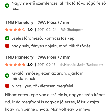
Nagyméretű szemlencse, állítható távolságú felső
+
rész
TMB Planetary II (WA Plössl) 7 mm
|
|
4.0
2011. 02. 24.
RG
(Budapest)
+
Széles látómező, kontrasztos kép
−
nagy súly, fényes objektumnál tükröződés
TMB Planetary II (WA Plössl) 7 mm
|
|
5.0
2011. 09. 15.
dr.Hannák Judit
(Budapest)
Kiváló minőség ezen az áron, ajánlom
+
mindenkinek
−
Nincs ilyen, tökéletesen megfelel.
Hibamentes képe van a szélein is, nagyon szép képet
ad. Még megfogni is nagyon jó érzés, látszik rajta
hogy van benne anyag. Már volt egy 5 mm-s