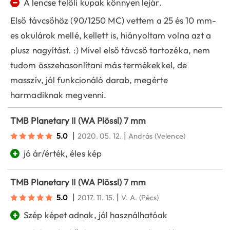
−
A lencse felöli kupak könnyen lejár.
Első távcsőhöz (90/1250 MC) vettem a 25 és 10 mm-
es okulárok mellé, kellett is, hiányoltam volna azt a
plusz nagyítást. :) Mivel első távcső tartozéka, nem
tudom összehasonlítani más termékekkel, de
masszív, jól funkcionáló darab, megérte
harmadiknak megvenni.
TMB Planetary II (WA Plössl) 7 mm
|
|
5.0
2020. 05. 12.
András
(Velence)
+
jó ár/érték, éles kép
TMB Planetary II (WA Plössl) 7 mm
|
|
5.0
2017. 11. 15.
V. A.
(Pécs)
+
Szép képet adnak, jól használhatóak