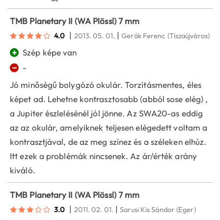
TMB Planetary II (WA Plössl) 7 mm
|
|
4.0
2013. 05. 01.
Gerák Ferenc
(Tiszaújváros)
+
Szép képe van
−
-
Jó minőségű bolygózó okulár. Torzításmentes, éles
képet ad. Lehetne kontrasztosabb (abból sose elég) ,
a Jupiter észlelésénél jól jönne. Az SWA20-as eddig
az az okulár, amelyiknek teljesen elégedett voltam a
kontrasztjával, de az meg színez és a széleken elhúz.
Itt ezek a problémák nincsenek. Az ár/érték arány
kiváló.
TMB Planetary II (WA Plössl) 7 mm
|
|
3.0
2011. 02. 01.
Sarusi Kis Sándor
(Eger)