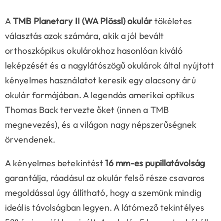
A
TMB Planetary II (WA Plössl) okulár
tökéletes
választás azok számára, akik a jól bevált
orthoszkópikus okulárokhoz hasonlóan kiváló
leképzését és a nagylátószögű okulárok által nyújtott
kényelmes használatot keresik egy alacsony árú
okulár formájában. A legendás amerikai optikus
Thomas Back tervezte őket (innen a TMB
megnevezés), és a világon nagy népszerűségnek
örvendenek.
A kényelmes betekintést
16 mm-es pupillatávolság
garantálja, ráadásul az okulár felső része csavaros
megoldással úgy állítható, hogy a szemünk mindig
ideális távolságban legyen. A látómező tekintélyes