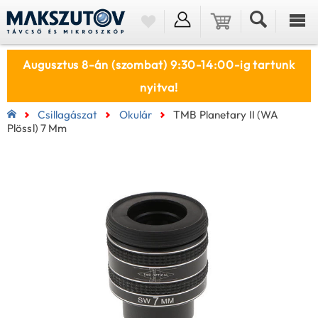
Augusztus 8-án (szombat) 9:30-14:00-ig tartunk
nyitva!
Csillagászat
Okulár
TMB Planetary II (WA
Plössl) 7 Mm