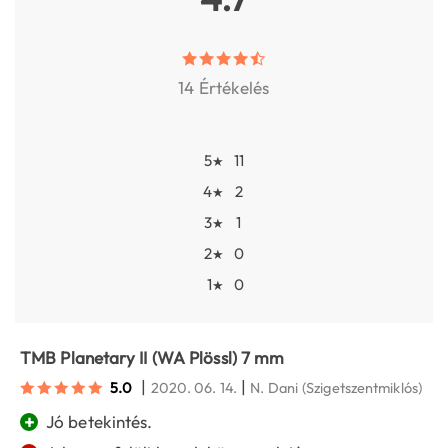
14 Értékelés
5
11
★
4
2
★
3
1
★
2
0
★
1
0
★
TMB Planetary II (WA Plössl) 7 mm
|
|
5.0
2020. 06. 14.
N. Dani
(Szigetszentmiklós)
+
Jó betekintés.