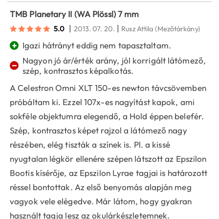
TMB Planetary II (WA Plössl) 7 mm
|
|
5.0
2013. 07. 20.
Rusz Attila
(Mezőtárkány)
+
Igazi hátrányt eddig nem tapasztaltam.
Nagyon jó ár/érték arány, jól korrigált látómező,
−
szép, kontrasztos képalkotás.
A Celestron Omni XLT 150-es newton távcsövemben
próbáltam ki. Ezzel 107x-es nagyítást kapok, ami
sokféle objektumra elegendő, a Hold éppen belefér.
Szép, kontrasztos képet rajzol a látómező nagy
részében, elég tiszták a színek is. Pl. a kissé
nyugtalan légkör ellenére szépen látszott az Epszilon
Bootis kísérője, az Epszilon Lyrae tagjai is határozott
réssel bontottak. Az első benyomás alapján meg
vagyok vele elégedve. Már látom, hogy gyakran
használt tagja lesz az okulárkészletemnek.