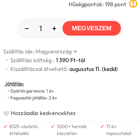
Hűségpontok: 198 pont
−
+
1
MEGVESZEM
Szállítás ide: Magyarország
→
•
Szállítási költség :
1 390 Ft-tól
•
Kiszállítással átvehető:
augusztus 11. (kedd)
Jótállás:
• Gyártói garancia: 1 év
• Fogyasztói jótállás: 2 év
Hozzáadás kedvencekhez
✔
✔
✔
8325 vásárlói
1000+ termék
17 év
értékelés
készleten
tapasztalat