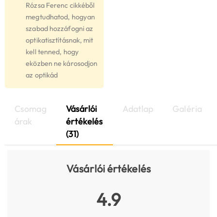
Rózsa Ferenc cikkéből
megtudhatod, hogyan
szabad hozzáfogni az
optikatisztításnak, mit
kell tenned, hogy
eközben ne károsodjon
az optikád
Csomag
Vásárlói
Adatlap
Galéria
árak
értékelés
(31)
Vásárlói értékelés
4.9