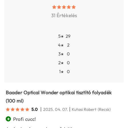
31 Értékelés
5
29
★
4
2
★
3
0
★
2
0
★
1
0
★
Baader Optical Wonder optikai tisztító folyadék
(100 ml)
|
|
5.0
2025. 04. 07.
Kutasi Robert
(Recsk)
+
Profi cucc!