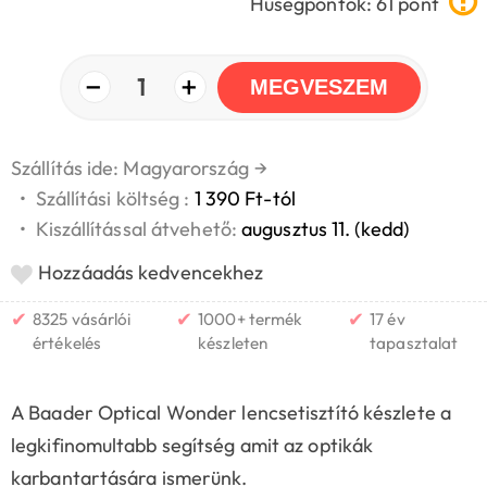
Hűségpontok: 61 pont
−
+
1
MEGVESZEM
Szállítás ide: Magyarország
→
•
Szállítási költség :
1 390 Ft-tól
•
Kiszállítással átvehető:
augusztus 11. (kedd)
Hozzáadás kedvencekhez
✔
✔
✔
8325 vásárlói
1000+ termék
17 év
értékelés
készleten
tapasztalat
A Baader Optical Wonder lencsetisztító készlete a
legkifinomultabb segítség amit az optikák
karbantartására ismerünk.