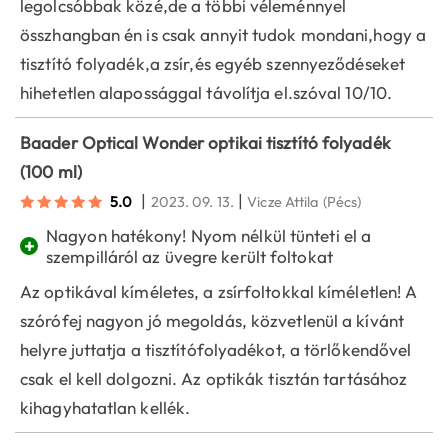
legolcsóbbak közé,de a többi véleménnyel
összhangban én is csak annyit tudok mondani,hogy a
tisztító folyadék,a zsír,és egyéb szennyeződéseket
hihetetlen alapossággal távolítja el.szóval 10/10.
Baader Optical Wonder optikai tisztító folyadék
(100 ml)
|
|
5.0
2023. 09. 13.
Vicze Attila
(Pécs)
Nagyon hatékony! Nyom nélkül tünteti el a
+
szempilláról az üvegre került foltokat
Az optikával kíméletes, a zsírfoltokkal kíméletlen! A
szórófej nagyon jó megoldás, közvetlenül a kívánt
helyre juttatja a tisztítófolyadékot, a törlőkendővel
csak el kell dolgozni. Az optikák tisztán tartásához
kihagyhatatlan kellék.