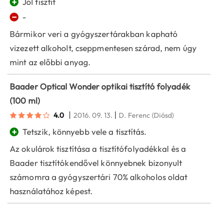
+
Jól tisztít
−
-
Bármikor veri a gyógyszertárakban kapható
vizezett alkoholt, cseppmentesen szárad, nem úgy
mint az előbbi anyag.
Baader Optical Wonder optikai tisztító folyadék
(100 ml)
|
|
4.0
2016. 09. 13.
D. Ferenc
(Diósd)
+
Tetszik, könnyebb vele a tisztítás.
Az okulárok tisztítása a tisztítófolyadékkal és a
Baader tisztítókendővel könnyebnek bizonyult
számomra a gyógyszertári 70% alkoholos oldat
használatához képest.