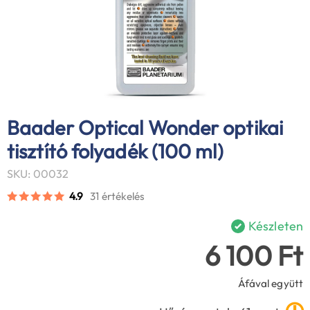
Baader Optical Wonder optikai
tisztító folyadék (100 ml)
SKU: 00032
4.9
31 értékelés
Készleten
6 100 Ft
Áfával együtt