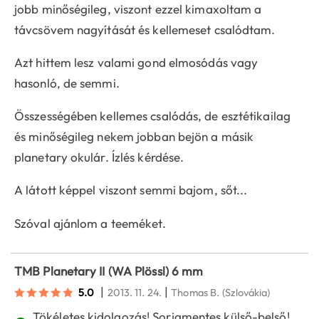
jobb minőségileg, viszont ezzel kimaxoltam a
távcsövem nagyítását és kellemeset csalódtam.
Azt hittem lesz valami gond elmosódás vagy
hasonló, de semmi.
Összességében kellemes csalódás, de esztétikailag
és minőségileg nekem jobban bejön a másik
planetary okulár. Ízlés kérdése.
A látott képpel viszont semmi bajom, sőt...
Szóval ajánlom a teeméket.
TMB Planetary II (WA Plössl) 6 mm
|
|
5.0
2013. 11. 24.
Thomas B.
(Szlovákia)
Tökéletes kidolgozás! Sorjamentes külső-belső!