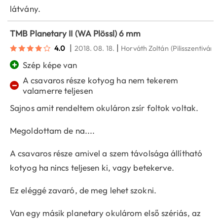
látvány.
TMB Planetary II (WA Plössl) 6 mm
|
|
4.0
2018. 08. 18.
Horváth Zoltán
(Pilisszentiván)
+
Szép képe van
A csavaros része kotyog ha nem tekerem
−
valamerre teljesen
Sajnos amit rendeltem okuláron zsír foltok voltak.
Megoldottam de na....
A csavaros része amivel a szem távolsága állítható
kotyog ha nincs teljesen ki, vagy betekerve.
Ez eléggé zavaró, de meg lehet szokni.
Van egy másik planetary okulárom első szériás, az