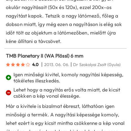
okulár nagyításait (50x és 120x), ezzel 200x-os
nagyítást kapok. Tetszik a nagy látómező, főleg a
dobson miatt, így még ezen a nagyításon is elég sok
időt tölt az objektum a látómezőben, mielőtt újra
kéne állítani a távcsövet.
TMB Planetary II (WA Plössl) 6 mm
|
|
4.0
2013. 06. 06.
Dr Szokolyai Zsolt
(Gyula)
Igen minőségi kivitel, komoly nagyítási képesség,
+
tökéletes illeszkedés.
Lehet hogy a nagyítás erős volta miatt, de kicsit
−
csökken a kép vonal élessége.
Már a kivitele is bizalmat ébreszt, láthatóan igen
minőségi a termék. A nagyítási képessége komoly,
lehet ezért is egy kicsit mintha csökkenne a kép vonal