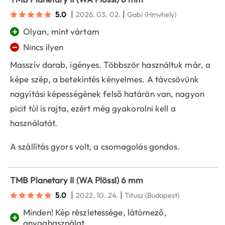
|
|
5.0
2026. 03. 02.
Gabi
(Hmvhely)
+
Olyan, mint vártam
−
Nincs ilyen
Masszív darab, igényes. Többször használtuk már, a
képe szép, a betekintés kényelmes. A távcsövünk
nagyítási képességének felső határán van, nagyon
picit túl is rajta, ezért még gyakorolni kell a
használatát.
A szállítás gyors volt, a csomagolás gondos.
TMB Planetary II (WA Plössl) 6 mm
|
|
5.0
2022. 10. 24.
Titusz
(Budapest)
Minden! Kép részletessége, látómező,
+
anyaghasználat