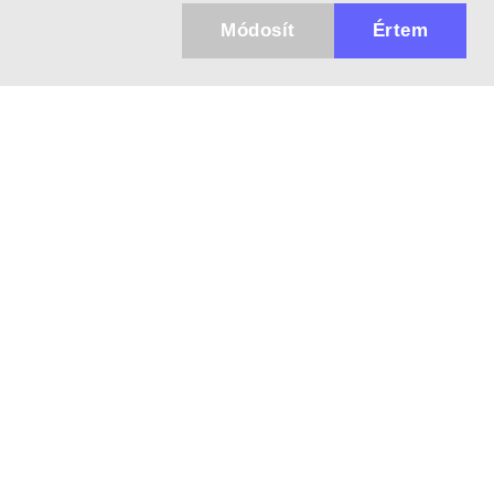
Módosít
Értem
Küldhetünk értesítőt az újdonságainkról és
az akciós ajánlatainkról?
Ajándék 3000 Ft értékű kupon kódot is kapsz.
IGEN, KÉREM!