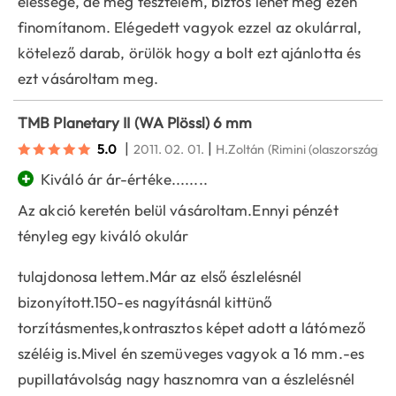
élessége, de még tesztelem, biztos lehet még ezen
finomítanom. Elégedett vagyok ezzel az okulárral,
kötelező darab, örülök hogy a bolt ezt ajánlotta és
ezt vásároltam meg.
TMB Planetary II (WA Plössl) 6 mm
|
|
5.0
2011. 02. 01.
H.Zoltán
(Rimini (olaszország))
+
Kiváló ár ár-értéke........
Az akció keretén belül vásároltam.Ennyi pénzét
tényleg egy kiváló okulár
tulajdonosa lettem.Már az első észlelésnél
bizonyított.150-es nagyításnál kittünő
torzításmentes,kontrasztos képet adott a látómező
széléig is.Mivel én szemüveges vagyok a 16 mm.-es
pupillatávolság nagy hasznomra van a észlelésnél