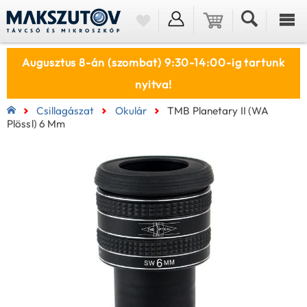
Augusztus 8-án (szombat) 9:30-14:00-ig tartunk
nyitva!
Csillagászat
Okulár
TMB Planetary II (WA
Plössl) 6 Mm