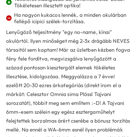
+
Tökéletesen illesztett optika!
Ha nagyon kukacos lennék, a minden okulárban
−
fellépő icipici szélek-torzítása.
Lenyűgöző teljesítmény "egy no-name, kínai"
okulártól. Ilyen minőséget még 2-3x drágább NEVES
társaitól sem kaptam! Már az üzletben kézben fogva
fény fele fordítva, megvizsgálva lenyűgözött a
század pontosan kiesztergált elemek tökéletes
illesztése, kidolgozása. Meggyalázza a 7 évvel
ezelőtt 20-30 ezres árkategóriás (direkt írom el a
márkát: Celesztor Omnia sima Plössl Tajvani
sorozatát), többit meg sem említem :-D! A Tajvani
6mm-esem szélein egy egész esztergaműhelyt
felejtettek borzalmas árért cserébe a bónusz torzítás
mellé. Na ennél a WA-6mm esnél ilyen problémák