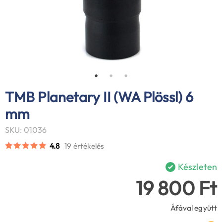
TMB Planetary II (WA Plössl) 6
mm
SKU: 01036
4.8
19 értékelés
Készleten
19 800 Ft
Áfával együtt