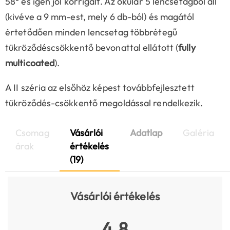
58° és igen jól korrigált. Az okulár 5 lencsetagból áll
(kivéve a 9 mm-est, mely 6 db-ból) és magától
értetődően minden lencsetag többrétegű
tükröződéscsökkentő bevonattal ellátott (
fully
multicoated
).
A II széria az elsőhöz képest továbbfejlesztett
tükröződés-csökkentő megoldással rendelkezik.
Csomag
Vásárlói
Adatlap
Galéria
árak
értékelés
(19)
Vásárlói értékelés
4.8