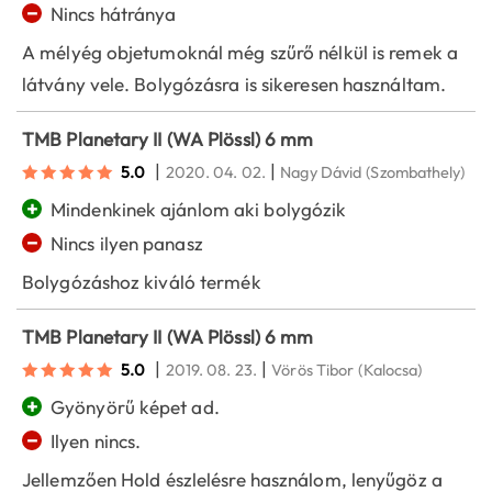
−
Nincs hátránya
A mélyég objetumoknál még szűrő nélkül is remek a
látvány vele. Bolygózásra is sikeresen használtam.
TMB Planetary II (WA Plössl) 6 mm
|
|
5.0
2020. 04. 02.
Nagy Dávid
(Szombathely)
+
Mindenkinek ajánlom aki bolygózik
−
Nincs ilyen panasz
Bolygózáshoz kiváló termék
TMB Planetary II (WA Plössl) 6 mm
|
|
5.0
2019. 08. 23.
Vörös Tibor
(Kalocsa)
+
Gyönyörű képet ad.
−
Ilyen nincs.
Jellemzően Hold észlelésre használom, lenyűgöz a