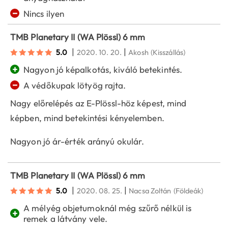
−
Nincs ilyen
TMB Planetary II (WA Plössl) 6 mm
|
|
5.0
2020. 10. 20.
Akosh
(Kisszállás)
+
Nagyon jó képalkotás, kiváló betekintés.
−
A védőkupak lötyög rajta.
Nagy előrelépés az E-Plössl-höz képest, mind
képben, mind betekintési kényelemben.
Nagyon jó ár-érték arányú okulár.
TMB Planetary II (WA Plössl) 6 mm
|
|
5.0
2020. 08. 25.
Nacsa Zoltán
(Földeák)
A mélyég objetumoknál még szűrő nélkül is
+
remek a látvány vele.