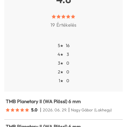
19 Értékelés
5
16
★
4
3
★
3
0
★
2
0
★
1
0
★
TMB Planetary II (WA Plössl) 6 mm
|
|
5.0
2026. 06. 29.
Nagy Gábor
(Lakhegy)
TMB Planetary II (WA Plössl) 6 mm