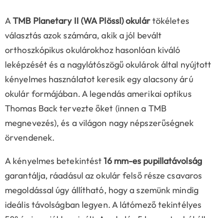
A
TMB Planetary II (WA Plössl) okulár
tökéletes
választás azok számára, akik a jól bevált
orthoszkópikus okulárokhoz hasonlóan kiváló
leképzését és a nagylátószögű okulárok által nyújtott
kényelmes használatot keresik egy alacsony árú
okulár formájában. A legendás amerikai optikus
Thomas Back tervezte őket (innen a TMB
megnevezés), és a világon nagy népszerűségnek
örvendenek.
A kényelmes betekintést
16 mm-es pupillatávolság
garantálja, ráadásul az okulár felső része csavaros
megoldással úgy állítható, hogy a szemünk mindig
ideális távolságban legyen. A látómező tekintélyes