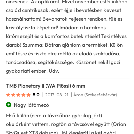
nincsenek. Az optikáról. Mivel november estéi inkább
család centrikusak, ezért éjjeli bevetésben keveset
használhattam! Bevonatok teljesen rendben, tűéles
kristálytiszta képet ad! Imádom a hatalmas
látómezejét és a komfortos betekintését! Tekintélyes
darab! Szumma: Bátran ajánlom a terméket! Külön
említésre és tiszteletre méltó az eladó szaktudása,
tanácsadása, segítőkészsége. Köszönet neki! Igazi
gyakorlati ember! Üdv.
TMB Planetary II (WA Plössl) 6 mm
|
|
5.0
2013. 08. 21.
Áron
(Székesfehérvár)
+
Nagy látómező
Első külön (nem a távcsőhöz gyárilag járt)
okulárként vettem, rögtön a távcsővel együtt (Orion
SkyQuest XT8 dobson). Jól kiegészíti a két gyári