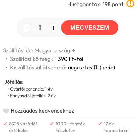
Hűségpontok: 198 pont
−
+
1
MEGVESZEM
Szállítás ide: Magyarország
→
•
Szállítási költség :
1 390 Ft-tól
•
Kiszállítással átvehető:
augusztus 11. (kedd)
Jótállás:
• Gyártói garancia: 1 év
• Fogyasztói jótállás: 2 év
Hozzáadás kedvencekhez
✔
✔
✔
8325 vásárlói
1000+ termék
17 év
értékelés
készleten
tapasztalat