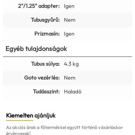
2"/1.25" adapter:
Igen
Tubusgyűrű:
Nem
Prizmasín:
Igen
Egyéb tulajdonságok
Tubus súlya:
4.3 kg
Goto vezérlés:
Nem
Tudásszint:
Haladó
Kiemelten
ajánljuk
Az akciós árak a főtermékkel együtt történő vásárláskor
érvényesek!