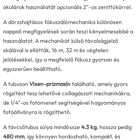
okulárok használatát opcionális 2"-os zenittükörrel.
A dörzshajtásos fókuszálómechanika különösen
nappali megfigyelések során teszi kényelmesebbé a
használatot. A mechanikát külső távolságjelző
skálával is ellátták, 16 m, 32 m és végtelen
jelölésekkel, így a megfelelő fókusz gyorsan és
egyszerűen beállítható.
A tubuson
Vixen-prizmasín
található, amely gyors
rögzítést tesz lehetővé csillagászati mechanikákra,
de 1/4"-os fotómenet segítségével hagyományos
fotóállványra is rögzíthető.
A távcsőtubus súlya mindössze
4.3 kg
, hossza pedig
480 mm
, így könnyen hordozható, kompakt, és