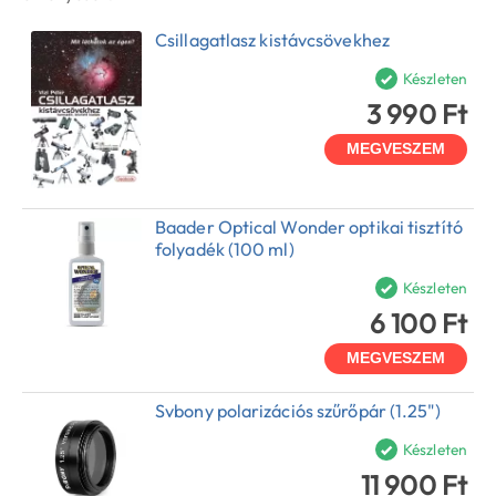
Csillagatlasz kistávcsövekhez
Készleten
3 990 Ft
MEGVESZEM
Baader Optical Wonder optikai tisztító
folyadék (100 ml)
Készleten
6 100 Ft
MEGVESZEM
Svbony polarizációs szűrőpár (1.25")
Készleten
11 900 Ft