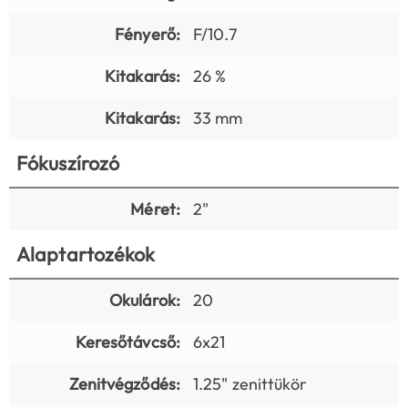
Fényerő:
F/10.7
Kitakarás:
26 %
Kitakarás:
33 mm
Fókuszírozó
Méret:
2"
Alaptartozékok
Okulárok:
20
Keresőtávcső:
6x21
Zenitvégződés:
1.25" zenittükör