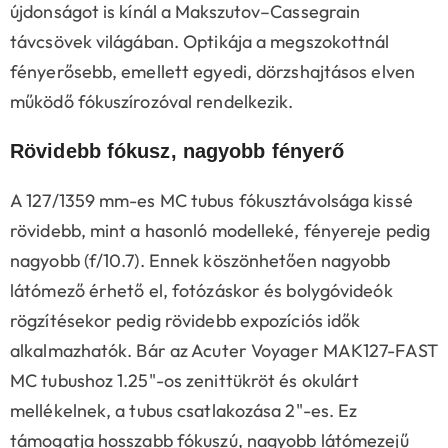
újdonságot is kínál a Makszutov–Cassegrain
távcsövek világában. Optikája a megszokottnál
fényerősebb, emellett egyedi, dörzshajtásos elven
működő fókuszírozóval rendelkezik.
Rövidebb fókusz, nagyobb fényerő
A 127/1359 mm-es MC tubus fókusztávolsága kissé
rövidebb, mint a hasonló modelleké, fényereje pedig
nagyobb (f/10.7). Ennek köszönhetően nagyobb
látómező érhető el, fotózáskor és bolygóvideók
rögzítésekor pedig rövidebb expozíciós idők
alkalmazhatók. Bár az Acuter Voyager MAK127-FAST
MC tubushoz 1.25"-os zenittükröt és okulárt
mellékelnek, a tubus csatlakozása 2"-es. Ez
támogatja hosszabb fókuszú, nagyobb látómezejű