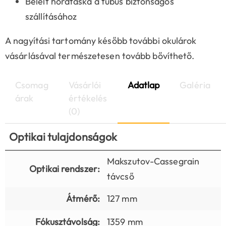
Bélelt hordtáska a tubus biztonságos
szállításához
A nagyítási tartomány később további okulárok
vásárlásával természetesen tovább bővíthető.
Csomag
Vásárlói
Adatlap
Galéria
árak
értékelés
(0)
Optikai tulajdonságok
Makszutov-Cassegrain
Optikai rendszer:
távcső
Átmérő:
127 mm
Fókusztávolság:
1359 mm