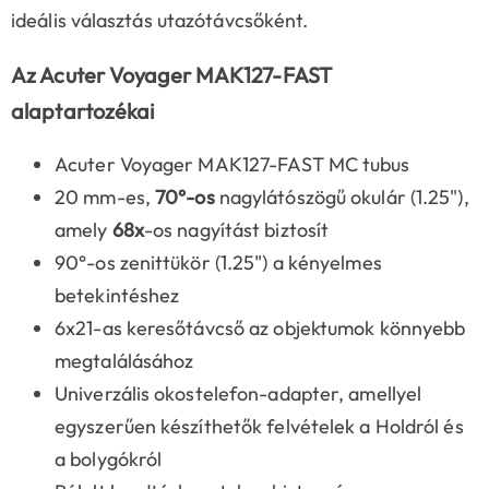
ideális választás utazótávcsőként.
Az Acuter Voyager MAK127-FAST
alaptartozékai
Acuter Voyager MAK127-FAST MC tubus
20 mm-es,
70°-os
nagylátószögű okulár (1.25"),
amely
68x
-os nagyítást biztosít
90°-os zenittükör (1.25") a kényelmes
betekintéshez
6x21-as keresőtávcső az objektumok könnyebb
megtalálásához
Univerzális okostelefon-adapter, amellyel
egyszerűen készíthetők felvételek a Holdról és
a bolygókról