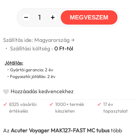
−
+
1
MEGVESZEM
Szállítás ide: Magyarország
→
•
Szállítási költség :
0 Ft-tól
Jótállás:
• Gyártói garancia: 2 év
• Fogyasztói jótállás: 2 év
Hozzáadás kedvencekhez
✔
✔
✔
8325 vásárlói
1000+ termék
17 év
értékelés
készleten
tapasztalat
Az
Acuter Voyager MAK127-FAST MC tubus
több