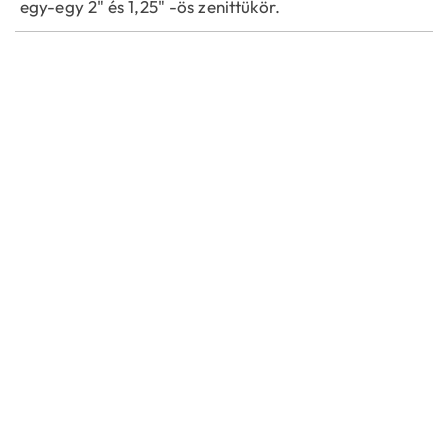
egy-egy 2" és 1,25" -ös zenittükör.