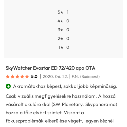
5
1
★
4
0
★
3
0
★
2
0
★
1
0
★
SkyWatcher Evostar ED 72/420 apo OTA
|
|
5.0
2020. 06. 22.
F.N.
(Budapest)
+
Akromátokhoz képest, sokkal jobb képminőség.
Csak vizuális megfigyelésekre használom. A hozzá
vásárolt okulárokkal (SW Planetary, Skypanorama)
hozza a tőle elvárt szintet. Viszont a
fókuszproblémák elkerülése végett, legyen kéznél