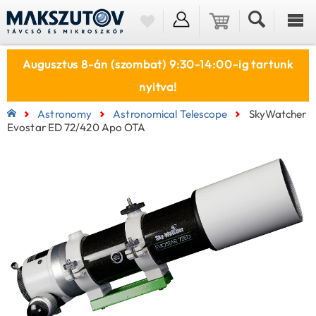
Augusztus 8-án (szombat) 9:30-14:00-ig tartunk
nyitva!
Astronomy
Astronomical Telescope
SkyWatcher
Evostar ED 72/420 Apo OTA