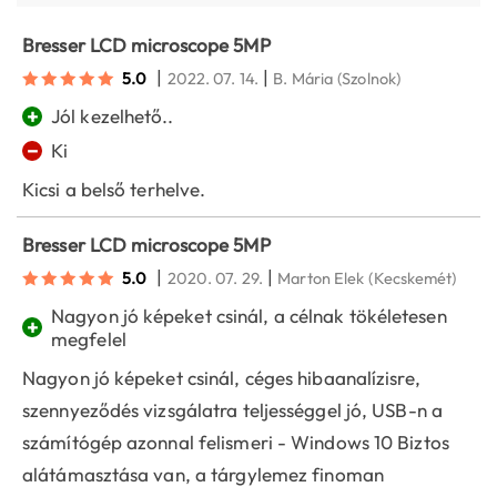
Bresser LCD microscope 5MP
|
|
5.0
2022. 07. 14.
B. Mária
(Szolnok)
+
Jól kezelhető..
−
Ki
Kicsi a belső terhelve.
Bresser LCD microscope 5MP
|
|
5.0
2020. 07. 29.
Marton Elek
(Kecskemét)
Nagyon jó képeket csinál, a célnak tökéletesen
+
megfelel
Nagyon jó képeket csinál, céges hibaanalízisre,
szennyeződés vizsgálatra teljességgel jó, USB-n a
számítógép azonnal felismeri - Windows 10 Biztos
alátámasztása van, a tárgylemez finoman