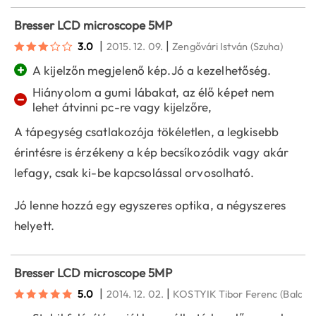
Bresser LCD microscope 5MP
|
|
3.0
2015. 12. 09.
Zengővári István
(Szuha)
+
A kijelzőn megjelenő kép.Jó a kezelhetőség.
Hiányolom a gumi lábakat, az élő képet nem
−
lehet átvinni pc-re vagy kijelzőre,
A tápegység csatlakozója tökéletlen, a legkisebb
érintésre is érzékeny a kép becsíkozódik vagy akár
lefagy, csak ki-be kapcsolással orvosolható.
Jó lenne hozzá egy egyszeres optika, a négyszeres
helyett.
Bresser LCD microscope 5MP
|
|
5.0
2014. 12. 02.
KOSTYIK Tibor Ferenc
(Balato