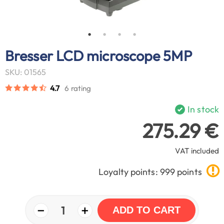
Bresser LCD microscope 5MP
SKU: 01565
4.7
6 rating
In stock
275.29 €
VAT included
Loyalty points: 999 points
−
+
1
ADD TO CART