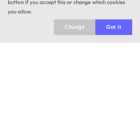
button if you accept this or change which cookies
you allow.
Change
Got it
Küldhetünk értesítőt az újdonságainkról és
az akciós ajánlatainkról?
Ajándék 3000 Ft értékű kupon kódot is kapsz.
IGEN, KÉREM!