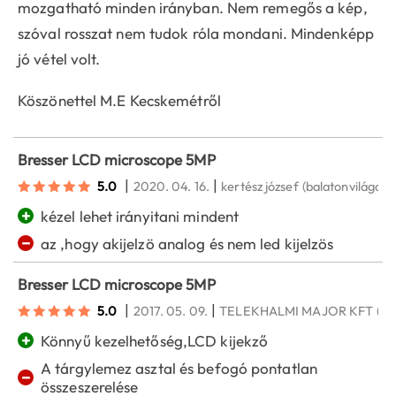
mozgatható minden irányban. Nem remegős a kép,
szóval rosszat nem tudok róla mondani. Mindenképp
jó vétel volt.
Köszönettel M.E Kecskemétről
Bresser LCD microscope 5MP
|
|
5.0
2020. 04. 16.
kertész józsef
(balatonvilágos)
+
kézel lehet irányitani mindent
−
az ,hogy akijelzö analog és nem led kijelzös
Bresser LCD microscope 5MP
|
|
5.0
2017. 05. 09.
TELEKHALMI MAJOR KFT
(M
+
Könnyű kezelhetőség,LCD kijekző
A tárgylemez asztal és befogó pontatlan
−
összeszerelése