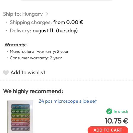
Ship to: Hungary
→
•
Shipping charges:
from 0.00 €
•
Delivery:
august 11. (tuesday)
Warranty:
• Manufacturer warranty: 2 year
• Consumer warranty: 2 year
Add to wishlist
We highly recommend:
24 pcs microscope slide set
In stock
10.75 €
ADD TO CART