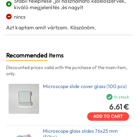
Stabil felépítése ,jól használható kezelőszervek,
+
kiváló megjelenítés ,és nagyít
−
nincs
Azt kaptam amit vártzam. Köszönöm.
Recommended
items
Discounted prices valid with the purchase of the main item,
only.
Microscope slide cover glass (100 pcs)
In stock
6.61 €
ADD TO CART
Microscope glass slides 76x25 mm