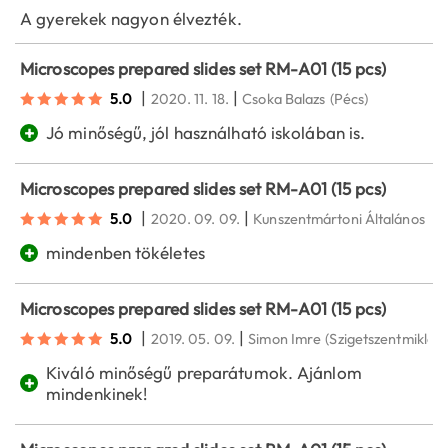
A gyerekek nagyon élvezték.
Microscopes prepared slides set RM-A01 (15 pcs)
|
|
5.0
2020. 11. 18.
Csoka Balazs
(Pécs)
+
Jó minőségű, jól használható iskolában is.
Microscopes prepared slides set RM-A01 (15 pcs)
|
|
5.0
2020. 09. 09.
Kunszentmártoni Általános Isk
+
mindenben tökéletes
Microscopes prepared slides set RM-A01 (15 pcs)
|
|
5.0
2019. 05. 09.
Simon Imre
(Szigetszentmiklós)
Kiváló minőségű preparátumok. Ajánlom
+
mindenkinek!