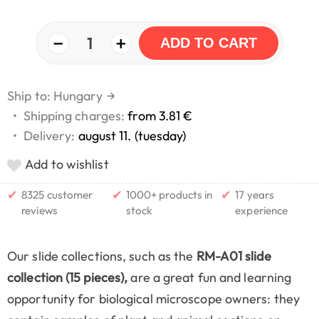
−
+
1
ADD TO CART
Ship to: Hungary
→
•
Shipping charges:
from 3.81 €
•
Delivery:
august 11. (tuesday)
Add to wishlist
✔
✔
✔
8325 customer
1000+ products in
17 years
reviews
stock
experience
Our slide collections, such as the
RM-A01 slide
collection (15 pieces),
are a great fun and learning
opportunity for biological microscope owners: they