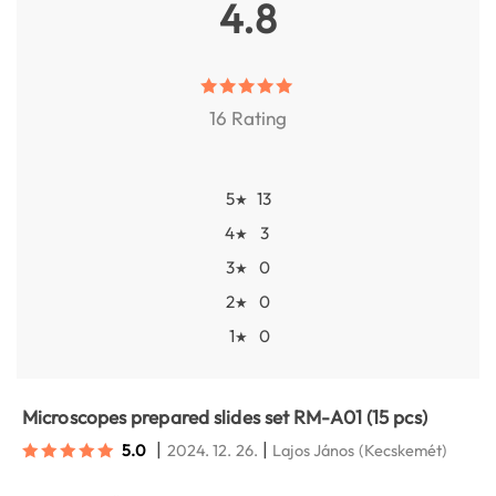
4.8
16 Rating
5
13
★
4
3
★
3
0
★
2
0
★
1
0
★
Microscopes prepared slides set RM-A01 (15 pcs)
|
|
5.0
2024. 12. 26.
Lajos János
(Kecskemét)