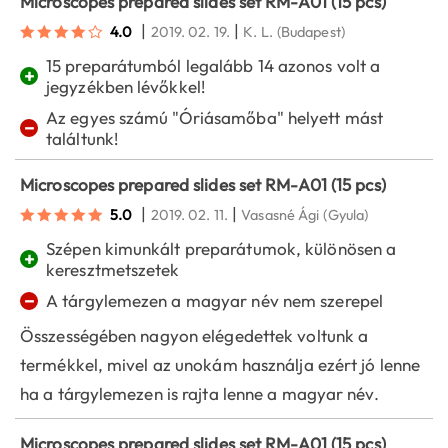
Microscopes prepared slides set RM-A01 (15 pcs)
|
|
4.0
2019. 02. 19.
K. L.
(Budapest)
15 preparátumból legalább 14 azonos volt a
+
jegyzékben lévőkkel!
Az egyes számú "Óriásamőba" helyett mást
−
találtunk!
Microscopes prepared slides set RM-A01 (15 pcs)
|
|
5.0
2019. 02. 11.
Vasasné Ági
(Gyula)
Szépen kimunkált preparátumok, különösen a
+
keresztmetszetek
−
A tárgylemezen a magyar név nem szerepel
Összességében nagyon elégedettek voltunk a
termékkel, mivel az unokám használja ezért jó lenne
ha a tárgylemezen is rajta lenne a magyar név.
Microscopes prepared slides set RM-A01 (15 pcs)