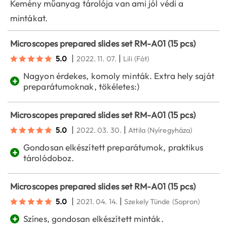
Kemény műanyag tárolója van ami jól védi a
mintákat.
Microscopes prepared slides set RM-A01 (15 pcs)
|
|
5.0
2022. 11. 07.
Lili
(Fót)
Nagyon érdekes, komoly minták. Extra hely saját
+
preparátumoknak, tökéletes:)
Microscopes prepared slides set RM-A01 (15 pcs)
|
|
5.0
2022. 03. 30.
Attila
(Nyíregyháza)
Gondosan elkészített preparátumok, praktikus
+
tárolódoboz.
Microscopes prepared slides set RM-A01 (15 pcs)
|
|
5.0
2021. 04. 14.
Szekely Tünde
(Sopron)
+
Színes, gondosan elkészített minták.