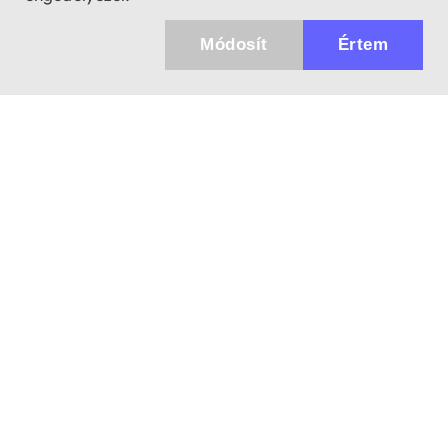
Módosít
Értem
✖
Küldhetünk értesítőt az újdonságainkról és
az akciós ajánlatainkról?
Ajándék 3000 Ft értékű kupon kódot is kapsz.
IGEN, KÉREM!