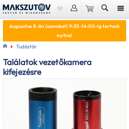
Augusztus 8-án (szombat) 9:30-14:00-ig tartunk
nyitva!
Tudástár
Találatok vezetőkamera
kifejezésre