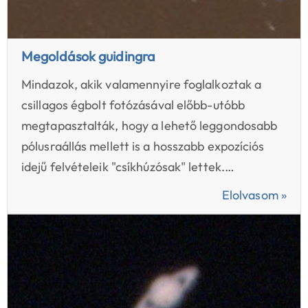
Megoldások guidingra
Mindazok, akik valamennyire foglalkoztak a
csillagos égbolt fotózásával előbb-utóbb
megtapasztalták, hogy a lehető leggondosabb
pólusraállás mellett is a hosszabb expozíciós
idejű felvételeik "csíkhúzósak" lettek.…
Elolvasom »