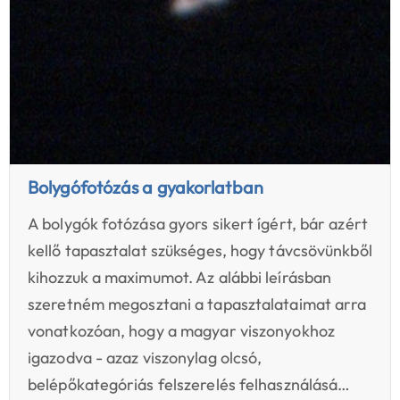
Bolygófotózás a gyakorlatban
A bolygók fotózása gyors sikert ígért, bár azért
kellő tapasztalat szükséges, hogy távcsövünkből
kihozzuk a maximumot. Az alábbi leírásban
szeretném megosztani a tapasztalataimat arra
vonatkozóan, hogy a magyar viszonyokhoz
igazodva - azaz viszonylag olcsó,
belépőkategóriás felszerelés felhasználásá…