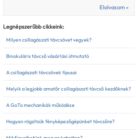
Elolvasom »
Legnépszerűbb cikkeink:
Milyen csillagászati távcsövet vegyek?
Binokuláris távcső vásárlási útmutató
A csillagászati távcsövek típusai
Melyik a legjobb amatőr csillagászati távcső kezdőknek?
A GoTo mechanikák működése
Hogyan rögzítsük fényképezőgépünket távcsőre?
Mit figyelhetünk meg az égbolton?