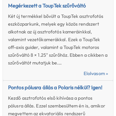
Megérkezett a ToupTek szűrőváltó
Két új termékkel bővült a ToupTek asztrofotós
eszközparkunk, melyek egy közös rendszert
alkotnak az új asztrofotós kameráinkkal,
valamint vezetőkamerákkal. Ezek a ToupTek
off-axis guider, valamint a ToupTek motoros
szűrőváltó 8 × 1.25" szűrőhöz. Ebben a cikkben a
szűrőváltót mutatjuk be.…
Elolvasom »
Pontos pólusra állás a Polaris nélkül? Igen!
Kezdő asztrofotós első kihívása a pontos
pólusra állás. Ezzel szembesültem én is, amikor
megvettem az ekvatoriális rendszerű