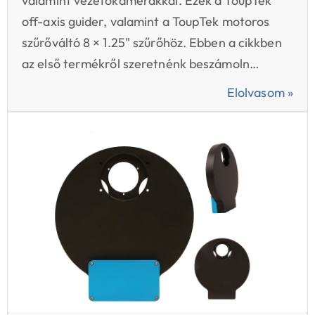
valamint vezetőkamerákkal. Ezek a ToupTek
off-axis guider, valamint a ToupTek motoros
szűrőváltó 8 × 1.25" szűrőhöz. Ebben a cikkben
az első termékről szeretnénk beszámoln…
Elolvasom »