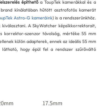
elszerelés építhető
a ToupTek kamerákkal és a
 brand kínálatában hűtött asztrofotós kamerát
oupTek Astro-G kameráink
) is a rendszerünkhöz.
 kiválasztani. A SkyWatcher képsíkkorrektorait,
lis korrektor-szenzor távolság, mértéke 55 mm
ellenek külön adapterek, ennek az ideális 55 mm
 látható, hogy épül fel a rendszer szűrőváltó