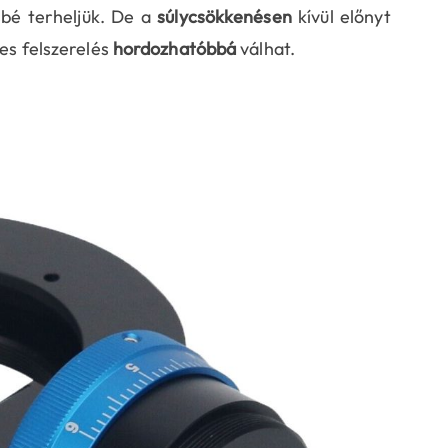
sbé terheljük. De a
súlycsökkenésen
kívül előnyt
ljes felszerelés
hordozhatóbbá
válhat.