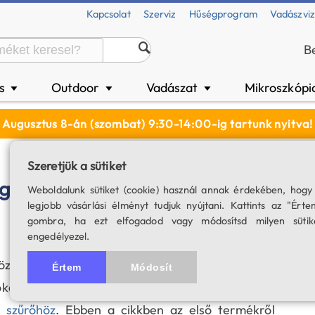
Kapcsolat
Szerviz
Hűségprogram
Vadászvi
B
és
Outdoor
Vadászat
Mikroszkópi
▼
▼
▼
Augusztus 8-án (szombat) 9:30-14:00-ig tartunk nyitva!
Szeretjük a sütiket
guider!
Weboldalunk sütiket (cookie) használ annak érdekében, hogy
legjobb vásárlási élményt tudjuk nyújtani. Kattints az "Érte
gombra, ha ezt elfogadod vagy módosítsd milyen sütik
engedélyezel.
közparkunk, melyek egy közös rendszert alkotnak
Értem
Módosít
tőkamerákkal. Ezek a
ToupTek off-axis guider
,
 szűrőhöz
. Ebben a cikkben az első termékről