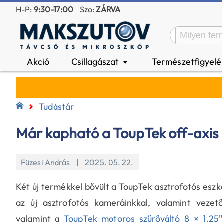
H-P:
9:30-17:00
Szo:
ZÁRVA
Akció
Csillagászat
Természetfigyel
▼
Tudástár
Már kapható a ToupTek off-axis 
Füzesi András | 2025. 05. 22.
Két új termékkel bővült a ToupTek asztrofotós esz
az új asztrofotós kameráinkkal, valamint veze
valamint a
ToupTek motoros szűrőváltó 8 × 1.25″