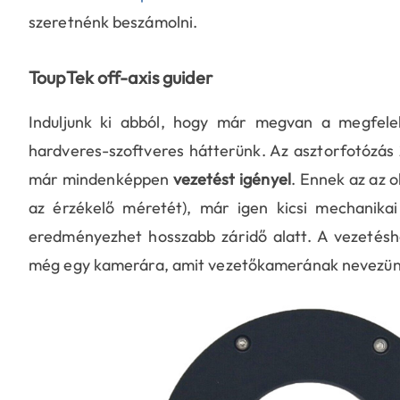
szeretnénk beszámolni.
ToupTek off-axis guider
Induljunk ki abból, hogy már megvan a megfelelő
hardveres-szoftveres hátterünk. Az asztorfotózá
már mindenképpen
vezetést igényel
. Ennek az az 
az érzékelő méretét), már igen kicsi mechanikai
eredményezhet hosszabb záridő alatt. A vezetésh
még egy kamerára, amit vezetőkamerának nevezünk