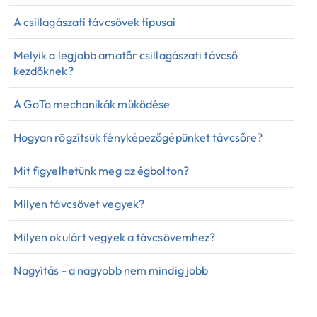
A csillagászati távcsövek típusai
Melyik a legjobb amatőr csillagászati távcső
kezdőknek?
A GoTo mechanikák működése
Hogyan rögzítsük fényképezőgépünket távcsőre?
Mit figyelhetünk meg az égbolton?
Milyen távcsövet vegyek?
Milyen okulárt vegyek a távcsövemhez?
Nagyítás - a nagyobb nem mindig jobb