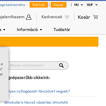
|
zsga kedvezmény
Márkák
|
Bazár
ejelentkezem
Kedvencek
Kosár
a
Információ
Tudástár
▼
▼
 a
m"
et
Legnépszerűbb cikkeink:
Milyen csillagászati távcsövet vegyek?
Binokuláris távcső vásárlási útmutató