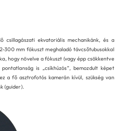
 csillagászati ekvatoriális mechanikánk, és a
s 2-300 mm fókuszt meghaladó távcsőtubusokkal
oka, hogy növelve a fókuszt (vagy épp csökkentve
 pontatlanság is „csíkhúzós”, bemozdult képet
ez a fő asztrofotós kamerán kívül, szükség van
 (guider).