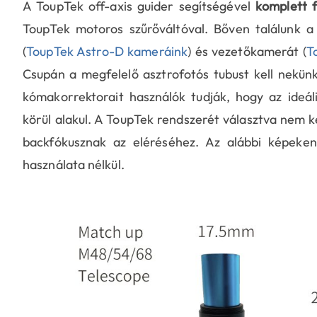
A ToupTek off-axis guider segítségével
komplett f
ToupTek motoros szűrőváltóval. Bőven találunk a
(
ToupTek Astro-D kameráink
) és vezetőkamerát (
T
Csupán a megfelelő asztrofotós tubust kell nekünk
kómakorrektorait használók tudják, hogy az ideá
körül alakul. A ToupTek rendszerét választva nem k
backfókusznak az eléréséhez. Az alábbi képeken
használata nélkül.