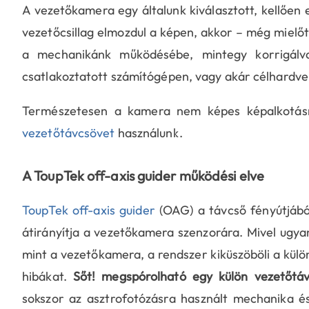
A vezetőkamera egy általunk kiválasztott, kellően
vezetőcsillag elmozdul a képen, akkor – még mielőt
a mechanikánk működésébe, mintegy korrigálv
csatlakoztatott számítógépen, vagy akár célhardver
Természetesen a kamera nem képes képalkotásra
vezetőtávcsövet
használunk.
A ToupTek off-axis guider működési elve
ToupTek off-axis guider
(OAG) a távcső fényútjából
átirányítja a vezetőkamera szenzorára. Mivel ugya
mint a vezetőkamera, a rendszer kiküszöböli a kül
hibákat.
Sőt! megspórolható egy külön vezetőtáv
sokszor az asztrofotózásra használt mechanika és