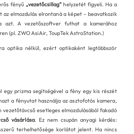
 erős fényű
„vezetőcsillag”
helyzetét figyeli. Ha a
t az elmozdulás elrontaná a képet – beavatkozik
a azt. A vezetőszoftver futhat a kamerához
en (pl. ZWO AsiAir, ToupTek AstroStation.)
 optika nélkül, ezért optikaként legtöbbször
 egy prizma segítségével a fény egy kis részét
nazt a fényutat használja az asztofotós kamera,
ön vezetőtávcső esetleges elmozdulásából fakadó
cső vásárlása
. Ez nem csupán anyagi kérdés:
szerű terhelhetősége korlátot jelent. Ha nincs