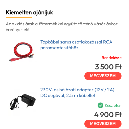
Kiemelten
ajánljuk
Az akciós árak a főtermékkel együtt történő vásárláskor
érvényesek!
Tápkábel sarus csatlakozással RCA
páramentesítőhöz
Rendelésre
3 500 Ft
MEGVESZEM
230V-os hálózati adapter (12V / 2A)
DC dugóval, 2.5 m kábellel
Készleten
4 900 Ft
MEGVESZEM