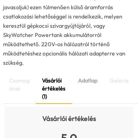
javasoljuk) ezen túlmenően külső áramforrás
csatlakozási lehetőséggel is rendelkezik, melyen
keresztül gépkocsi szivargyújtójáról, vagy
SkyWatcher Powertank akkumulátorról
működtethető. 220V-os hálózatról történő
működtetéshez opcionális hálózati adapterre van
szükség.
Csomag
Vásárlói
Adatlap
Galéria
árak
értékelés
(1)
Vásárlói értékelés