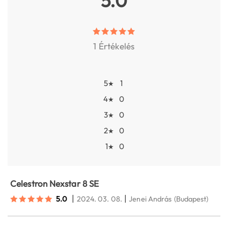
5.0
1 Értékelés
5
1
★
4
0
★
3
0
★
2
0
★
1
0
★
Celestron Nexstar 8 SE
|
|
5.0
2024. 03. 08.
Jenei András
(Budapest)