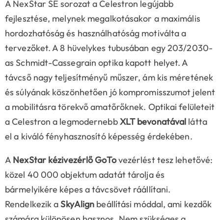
A NexStar SE sorozat a Celestron legújabb
fejlesztése, melynek megalkotásakor a maximális
hordozhatóság és használhatóság motiválta a
tervezőket. A 8 hüvelykes tubusában egy 203/2030-
as Schmidt-Cassegrain optika kapott helyet. A
távcső nagy teljesítményű műszer, ám kis méretének
és súlyának köszönhetően jó kompromisszumot jelent
a mobilitásra törekvő amatőrőknek. Optikai felületeit
a Celestron a legmodernebb
XLT bevonatával
látta
el a kiváló fényhasznosító képesség érdekében.
A
NexStar kézivezérlő GoTo
vezérlést tesz lehetővé:
közel 40 000 objektum adatát tárolja és
bármelyikére képes a távcsövet ráállítani.
Rendelkezik a
SkyAlign
beállítási móddal, ami kezdők
számára különösen hasznos. Nem szükséges a