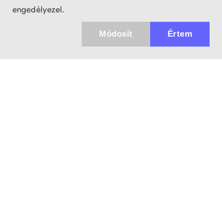
engedélyezel.
Módosít
Értem
Küldhetünk értesítőt az újdonságainkról és
az akciós ajánlatainkról?
Ajándék 3000 Ft értékű kupon kódot is kapsz.