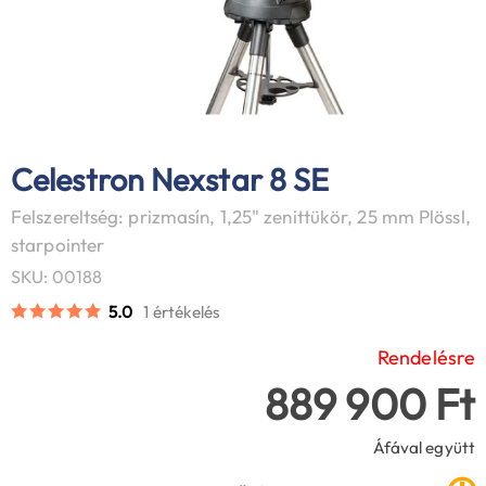
Celestron Nexstar 8 SE
Felszereltség: prizmasín, 1,25" zenittükör, 25 mm Plössl,
starpointer
SKU: 00188
5.0
1 értékelés
Rendelésre
889 900 Ft
Áfával együtt