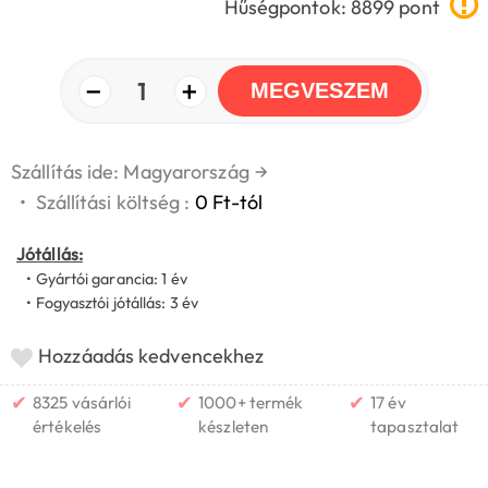
Hűségpontok: 8899 pont
−
+
1
MEGVESZEM
Szállítás ide: Magyarország
→
•
Szállítási költség :
0 Ft-tól
Jótállás:
• Gyártói garancia: 1 év
• Fogyasztói jótállás: 3 év
Hozzáadás kedvencekhez
✔
✔
✔
8325 vásárlói
1000+ termék
17 év
értékelés
készleten
tapasztalat