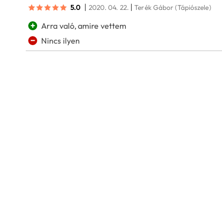
|
|
5.0
2020. 04. 22.
Terék Gábor
(Tápiószele)
+
Arra való, amire vettem
−
Nincs ilyen