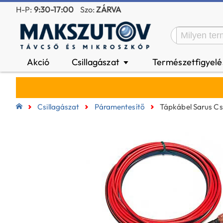
H-P:
9:30-17:00
Szo:
ZÁRVA
Akció
Csillagászat
Természetfigyel
▼
Csillagászat
Páramentesítő
Tápkábel Sarus C