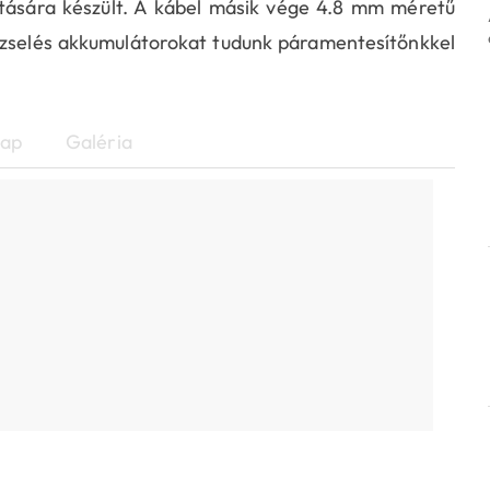
ására készült. A kábel másik vége 4.8 mm méretű
s zselés akkumulátorokat tudunk páramentesítőnkkel
lap
Galéria