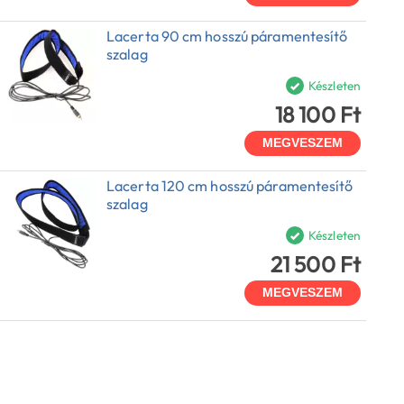
Lacerta 90 cm hosszú páramentesítő
szalag
Készleten
18 100 Ft
MEGVESZEM
Lacerta 120 cm hosszú páramentesítő
szalag
Készleten
21 500 Ft
MEGVESZEM