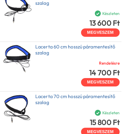
szalag
Készleten
13 600 Ft
MEGVESZEM
Lacerta 60 cm hosszú páramentesítő
szalag
Rendelésre
14 700 Ft
MEGVESZEM
Lacerta 70 cm hosszú páramentesítő
szalag
Készleten
15 800 Ft
MEGVESZEM