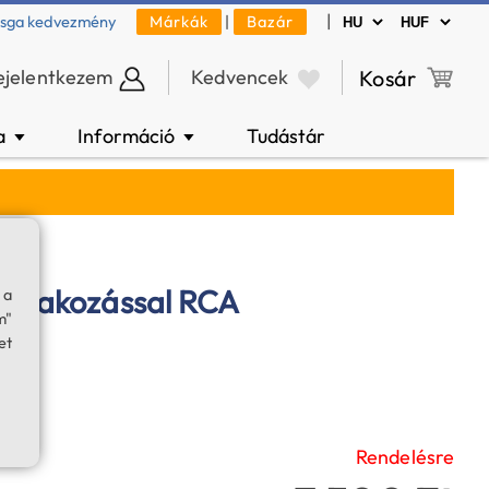
|
zsga kedvezmény
Márkák
|
Bazár
ejelentkezem
Kedvencek
Kosár
a
Információ
Tudástár
▼
▼
satlakozással RCA
 a
m"
z
et
Rendelésre