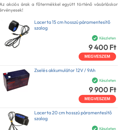
Az akciós árak a főtermékkel együtt történő vásárláskor
érvényesek!
Lacerta 15 cm hosszú páramentesítő
szalag
Készleten
9 400 Ft
MEGVESZEM
Zselés akkumulátor 12V / 9Ah
Készleten
9 900 Ft
MEGVESZEM
Lacerta 20 cm hosszú páramentesítő
szalag
Készleten