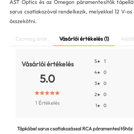
AST Optics és az Omegon páramentesítők tápellát
sarus csatlakozóval rendelkezik, melyekkel 12 V-o
összekötni.
Csomag árak
Vásárlói értékelés (1)
Adat
5
1
★
Vásárlói értékelés
4
0
★
5.0
3
0
★
2
0
★
1 Értékelés
1
0
★
Tápkábel sarus csatlakozással RCA páramentesítőhöz