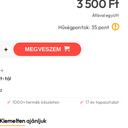
3 500 Ft
Áfával együtt
Hűségpontok: 35 pont
+
MEGVESZEM
→
t-tól
z
✔
✔
1000+ termék készleten
17 év tapasztalat
Kiemelten
ajánljuk