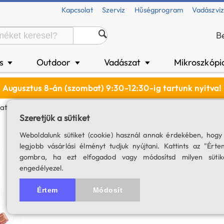
Kapcsolat
Szerviz
Hűségprogram
Vadászvi
B
és
Outdoor
Vadászat
Mikroszkópi
▼
▼
▼
Augusztus 8-án (szombat) 9:30-12:30-ig tartunk nyitva!
satlakozással RCA Páramentesítőhöz
Szeretjük a sütiket
Tápkábel sarus c
Weboldalunk sütiket (cookie) használ annak érdekében, hogy
legjobb vásárlási élményt tudjuk nyújtani. Kattints az "Érte
páramentesítőhö
gombra, ha ezt elfogadod vagy módosítsd milyen sütik
engedélyezel.
SKU: 02562
5.0
1 értékelés
Értem
Módosít