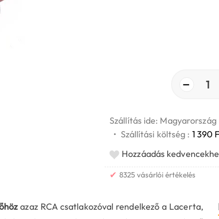
−
1
Szállítás ide: Magyarország
•
Szállítási költség :
1 390 F
Hozzáadás kedvencekhe
✔
8325 vásárlói értékelés
tőhöz
azaz RCA csatlakozóval rendelkező a Lacerta,