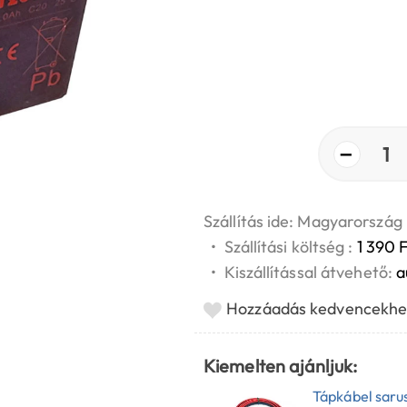
−
1
Szállítás ide: Magyarország
•
Szállítási költség :
1 390 F
•
Kiszállítással átvehető:
a
Hozzáadás kedvencekhe
Kiemelten ajánljuk:
Tápkábel sarus