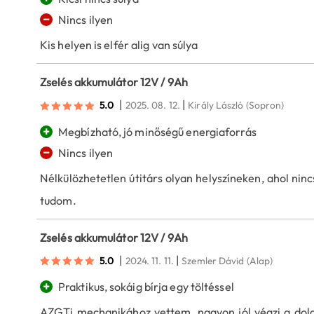
−
Nincs ilyen
Kis helyen is elfér alig van súlya
Zselés akkumulátor 12V / 9Ah
|
|
5.0
2025. 08. 12.
Király László
(Sopron)
+
Megbízható, jó minőségű energiaforrás
−
Nincs ilyen
Nélkülözhetetlen útitárs olyan helyszíneken, ahol ninc
tudom.
Zselés akkumulátor 12V / 9Ah
|
|
5.0
2024. 11. 11.
Szemler Dávid
(Alap)
+
Praktikus, sokáig bírja egy töltéssel
AZGTi mechanikához vettem, nagyon jól végzi a dolg