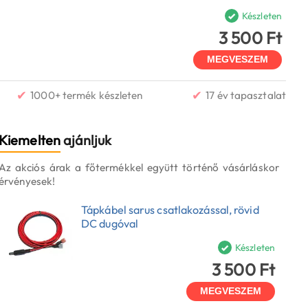
Készleten
3 500 Ft
MEGVESZEM
✔
✔
1000+ termék készleten
17 év tapasztalat
Kiemelten
ajánljuk
Az akciós árak a főtermékkel együtt történő vásárláskor
érvényesek!
Tápkábel sarus csatlakozással, rövid
DC dugóval
Készleten
3 500 Ft
MEGVESZEM