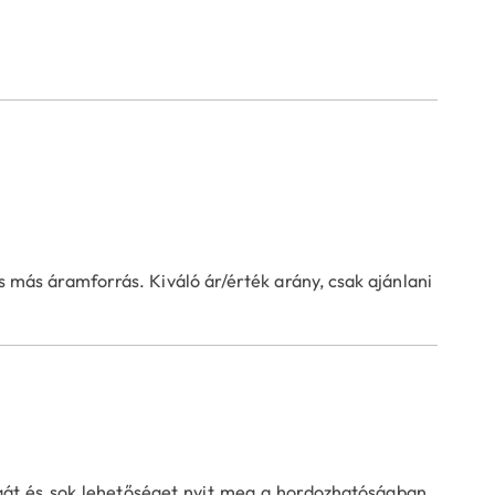
s más áramforrás. Kiváló ár/érték arány, csak ajánlani
át és sok lehetőséget nyit meg a hordozhatóságban.