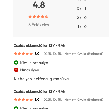
4.8
3
1
★
2
0
★
8 Értékelés
1
0
★
Zselés akkumulátor 12V / 9Ah
|
|
5.0
2025. 10. 15.
Németh Gyula
(Budapest)
+
Kicsi nincs sulya
−
Nincs ilyen
Kis helyen is elfér alig van súlya
Zselés akkumulátor 12V / 9Ah
|
|
5.0
2025. 10. 15.
Németh Gyula
(Budapest)
+
Kicsi nincs sulya