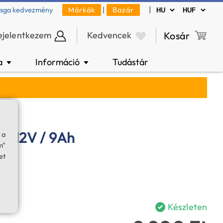
|
zsga kedvezmény
Márkák
|
Bazár
ejelentkezem
Kedvencek
Kosár
a
Információ
Tudástár
▼
▼
or 12V / 9Ah
 a
m"
et
Készleten