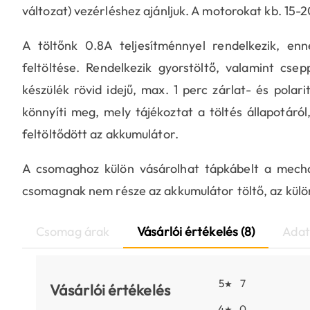
változat) vezérléshez ajánljuk. A motorokat kb. 15-2
A töltőnk 0.8A teljesítménnyel rendelkezik, enn
feltöltése. Rendelkezik gyorstöltő, valamint csepp
készülék rövid idejű, max. 1 perc zárlat- és polar
könnyíti meg, mely tájékoztat a töltés állapotáról
feltöltődött az akkumulátor.
A csomaghoz külön vásárolhat tápkábelt a mecha
csomagnak nem része az akkumulátor töltő, az kül
Csomag árak
Vásárlói értékelés (8)
Adat
5
7
★
Vásárlói értékelés
4
0
★