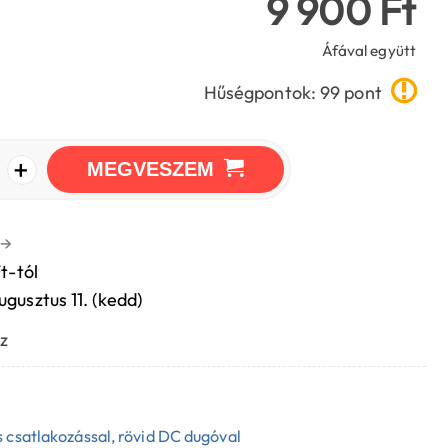
9 900 Ft
Áfával együtt
Hűségpontok: 99 pont
+
MEGVESZEM
→
t-tól
ugusztus 11. (kedd)
z
 csatlakozással, rövid DC dugóval