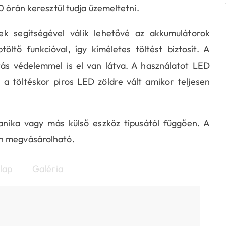
0 órán keresztül tudja üzemeltetni.
ek segítségével válik lehetővé az akkumulátorok
töltő funkcióval, így kíméletes töltést biztosít. A
itás védelemmel is el van látva. A használatot LED
, a töltéskor piros LED zöldre vált amikor teljesen
nika vagy más külső eszköz típusától függően. A
ön megvásárolható.
lap
Galéria