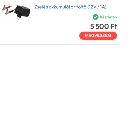
Zselés akkumulátor töltő (12V / 1A)
Készleten
5 500 Ft
MEGVESZEM