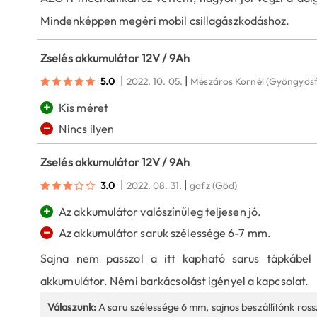
Mindenképpen megéri mobil csillagászkodáshoz.
Zselés akkumulátor 12V / 9Ah
|
|
5.0
2022. 10. 05.
Mészáros Kornél
(Gyöngyösf
+
Kis méret
−
Nincs ilyen
Zselés akkumulátor 12V / 9Ah
|
|
3.0
2022. 08. 31.
gafz
(Göd)
+
Az akkumulátor valószínűleg teljesen jó.
−
Az akkumulátor saruk szélessége 6-7 mm.
Sajna nem passzol a itt kapható sarus tápkábel 
akkumulátor. Némi barkácsolást igényel a kapcsolat.
Válaszunk:
A saru szélessége 6 mm, sajnos beszállítónk ross