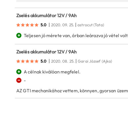
Zselés akkumulátor 12V / 9Ah
|
|
5.0
2020. 09. 25.
astrocut
(Tata)
+
Teljesen jó mérete van, árban leárazva jó vétel volt
Zselés akkumulátor 12V / 9Ah
|
|
5.0
2020. 08. 25.
Garai József
(Ajka)
+
A célnak kiválóan megfelel.
−
-
AZ GTI mechanikához vettem, könnyen, gyorsan üzembe 