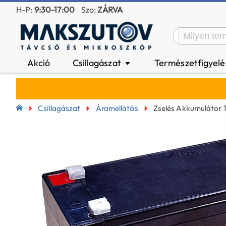
H-P:
9:30-17:00
Szo:
ZÁRVA
Akció
Csillagászat
Természetfigyel
▼
Csillagászat
Áramellátás
Zselés Akkumulátor 