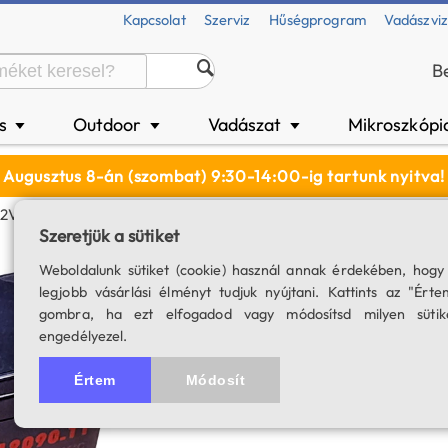
Kapcsolat
Szerviz
Hűségprogram
Vadászvi
B
és
Outdoor
Vadászat
Mikroszkópi
▼
▼
▼
Augusztus 8-án (szombat) 9:30-14:00-ig tartunk nyitva!
12V / 9Ah
Szeretjük a sütiket
Zselés akkumulát
Weboldalunk sütiket (cookie) használ annak érdekében, hogy
legjobb vásárlási élményt tudjuk nyújtani. Kattints az "Érte
(TI)
gombra, ha ezt elfogadod vagy módosítsd milyen sütik
engedélyezel.
SKU: 03055
4.8
8 értékelés
Értem
Módosít