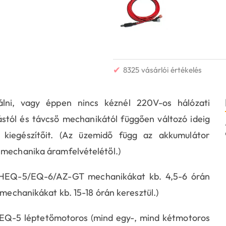
✔
8325 vásárlói értékelés
lni, vagy éppen nincs kéznél 220V-os hálózati
stól és távcső mechanikától függően változó ideig
 kiegészítőit. (Az üzemidő függ az akkumulátor
 mechanika áramfelvételétől.)
HEQ-5/EQ-6/AZ-GT mechanikákat kb. 4,5-6 órán
 mechanikákat kb. 15-18 órán keresztül.)
-5 léptetőmotoros (mind egy-, mind kétmotoros