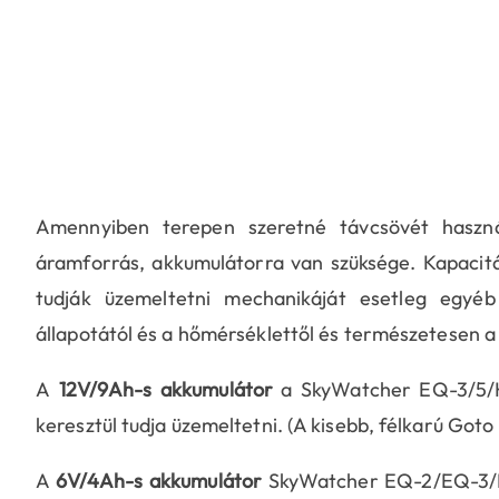
Amennyiben terepen szeretné távcsövét haszná
áramforrás, akkumulátorra van szüksége. Kapacitá
tudják üzemeltetni mechanikáját esetleg egyéb
állapotától és a hőmérséklettől és természetesen a
A
12V/9Ah-s akkumulátor
a SkyWatcher EQ-3/5/
keresztül tudja üzemeltetni. (A kisebb, félkarú Goto
A
6V/4Ah-s akkumulátor
SkyWatcher EQ-2/EQ-3/EQ