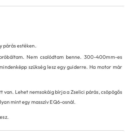
y párás estéken.
is próbáltam. Nem csalódtam benne. 300-400mm-es
 de mindenképp szükség lesz egy guiderre. Ha motor már
van. Lehet nemsokáig bírja a Zselici párás, csöpögős
olyan mint egy masszív EQ6-osnál.
esz.