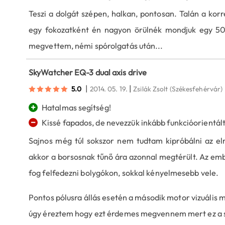
Teszi a dolgát szépen, halkan, pontosan. Talán a kor
egy fokozatként én nagyon örülnék mondjuk egy 50-
megvettem, némi spórolgatás után...
SkyWatcher EQ-3 dual axis drive
|
|
5.0
2014. 05. 19.
Zsilák Zsolt
(Székesfehérvár)
+
Hatalmas segítség!
−
Kissé fapados, de nevezzük inkább funkcióorientál
Sajnos még túl sokszor nem tudtam kipróbálni az elm
akkor a borsosnak tűnő ára azonnal megtérült. Az emb
fog felfedezni bolygókon, sokkal kényelmesebb vele.
Pontos pólusra állás esetén a második motor vizuális m
úgy éreztem hogy ezt érdemes megvennem mert ez a sz