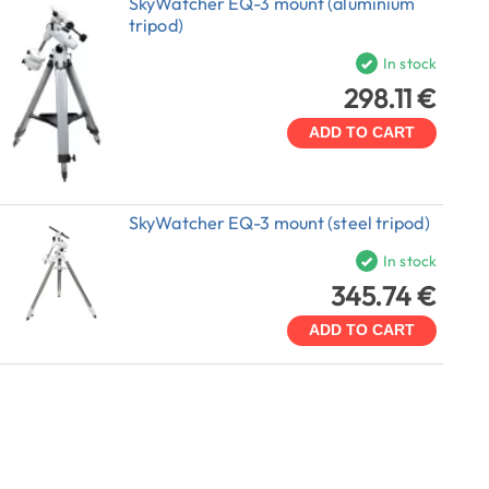
SkyWatcher EQ-3 mount (aluminium
tripod)
In stock
298.11 €
ADD TO CART
SkyWatcher EQ-3 mount (steel tripod)
In stock
345.74 €
ADD TO CART