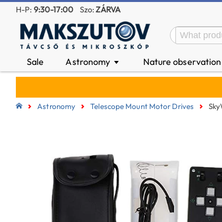
H-P:
9:30-17:00
Szo:
ZÁRVA
Sale
Astronomy
Nature observatio
▼
Astronomy
Telescope Mount Motor Drives
Sky