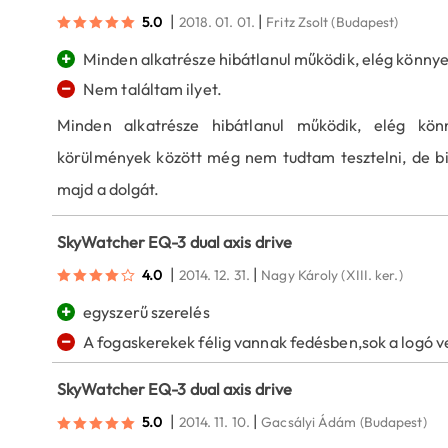
|
|
5.0
2018. 01. 01.
Fritz Zsolt
(Budapest)
+
Minden alkatrésze hibátlanul működik, elég könny
−
Nem találtam ilyet.
Minden alkatrésze hibátlanul működik, elég kön
körülmények között még nem tudtam tesztelni, de bizt
majd a dolgát.
SkyWatcher EQ-3 dual axis drive
|
|
4.0
2014. 12. 31.
Nagy Károly
(XIII. ker.)
+
egyszerű szerelés
−
A fogaskerekek félig vannak fedésben,sok a logó v
SkyWatcher EQ-3 dual axis drive
|
|
5.0
2014. 11. 10.
Gacsályi Ádám
(Budapest)