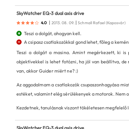
SkyWatcher EQ-3 dual axis drive
|
|
4.0
2013. 08. 09.
Schmall Rafael
(Kaposvár)
+
Teszi a dolgát, ahogyan kell.
−
A csipasz csatlakozókkal gond lehet, főleg a kemén
Teszi a dolgát a masina. Amint megérkezett, ki 
objektívekkel is lehet fotózni, ha jól van beállítva,
van, akkor Guider miért ne? :)
Az aggodalmam a csatlakozók csupaszonhagyása miatt 
estéket, valamint elég sérülékenyek a motorok. Nem 
Kezdetnek, tanulásnak viszont tökéletesen megfelelő l
SkyWatcher EQ-3 dual axis drive