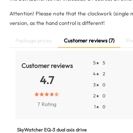
Attention! Please note that the clockwork (single
version, as the hand control is different!
Package prices
Customer reviews (7)
Pr
5
5
★
Customer reviews
4
2
★
4.7
3
0
★
2
0
★
7 Rating
1
0
★
SkyWatcher EQ-3 dual axis drive