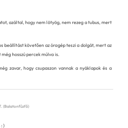
ot, azáltal, hogy nem lötyög, nem rezeg a tubus, mert
s beállítást követően az óragép teszi a dolgát, mert az
 még hosszú percek múlva is.
 még zavar, hogy csupaszon vannak a nyáklapok és a
T.
(Balatonfűzfő)
: )