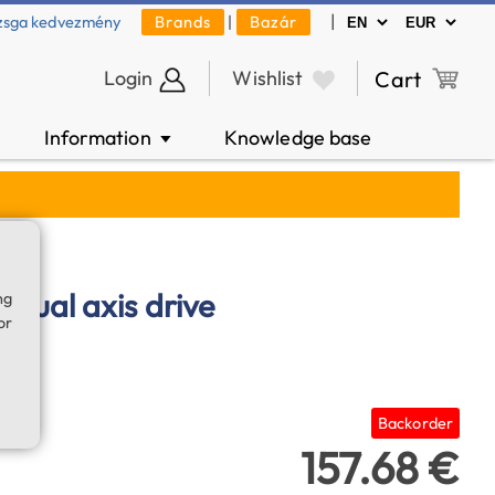
|
zsga kedvezmény
Brands
|
Bazár
Login
Wishlist
Cart
Information
Knowledge base
▼
dual axis drive
ng
or
Backorder
157.68 €