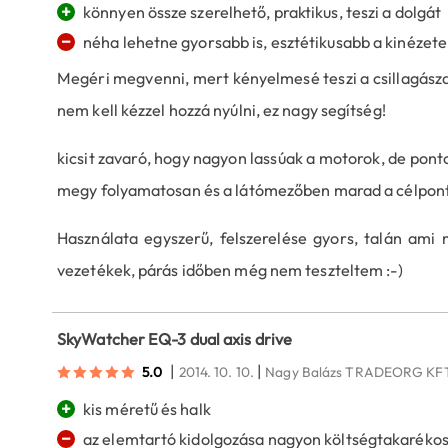
+
könnyen össze szerelhető, praktikus, teszi a dolgát
−
néha lehetne gyorsabb is, esztétikusabb a kinézete
Megéri megvenni, mert kényelmesé teszi a csillagászat
nem kell kézzel hozzá nyúlni, ez nagy segítség!
kicsit zavaró, hogy nagyon lassúak a motorok, de ponto
megy folyamatosan és a látómezőben marad a célpont
Használata egyszerű, felszerelése gyors, talán ami
vezetékek, párás időben még nem teszteltem :-)
SkyWatcher EQ-3 dual axis drive
|
|
5.0
2014. 10. 10.
Nagy Balázs TRADEORG KF
+
kis méretű és halk
−
az elemtartó kidolgozása nagyon költségtakarékos 