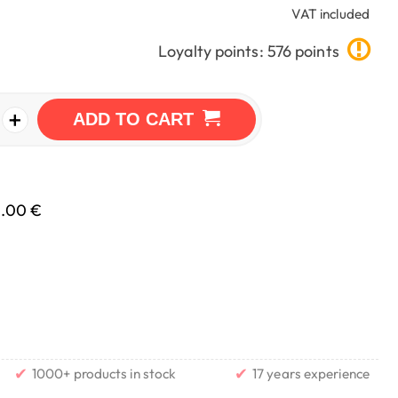
VAT included
Loyalty points: 576 points
+
ADD TO CART
0.00 €
✔
✔
1000+ products in stock
17 years experience