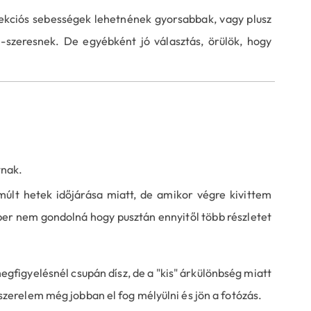
rekciós sebességek lehetnének gyorsabbak, vagy plusz
szeresnek. De egyébként jó választás, örülök, hogy
tnak.
últ hetek időjárása miatt, de amikor végre kivittem
er nem gondolná hogy pusztán ennyitől több részletet
egfigyelésnél csupán dísz, de a "kis" árkülönbség miatt
erelem még jobban el fog mélyülni és jön a fotózás.