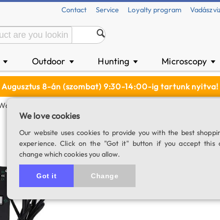
Contact
Service
Loyalty program
Vadászvi
n
Outdoor
Hunting
Microscopy
▼
▼
▼
▼
Augusztus 8-án (szombat) 9:30-14:00-ig tartunk nyitva!
Watcher EQ-3 Dual Axis Drive
We love cookies
SkyWatcher EQ-3 
Our website uses cookies to provide you with the best shoppi
experience. Click on the "Got it" button if you accept this 
SKU: 01007
change which cookies you allow.
4.7
7 rating
Got it
Change