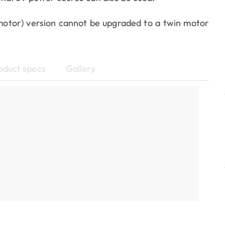
 motor) version cannot be upgraded to a twin motor
oduct specs
Gallery