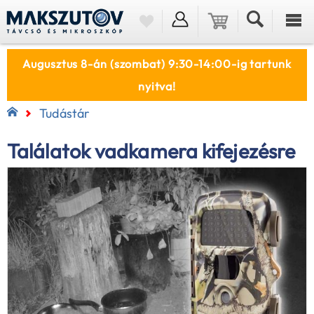
Augusztus 8-án (szombat) 9:30-14:00-ig tartunk
nyitva!
Tudástár
Találatok vadkamera kifejezésre