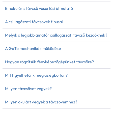
Binokuláris távcső vásárlási útmutató
A csillagászati távcsövek típusai
Melyik a legjobb amatőr csillagászati távcső kezdőknek?
A GoTo mechanikák működése
Hogyan rögzítsük fényképezőgépünket távcsőre?
Mit figyelhetünk meg az égbolton?
Milyen távcsövet vegyek?
Milyen okulárt vegyek a távcsövemhez?