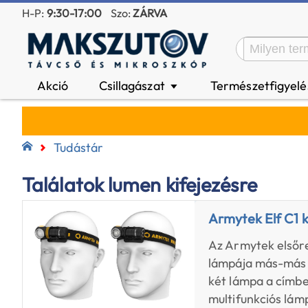
H-P:
9:30-17:00
Szo:
ZÁRVA
Akció
Csillagászat
Természetfigyel
▼
Tudástár
Találatok lumen kifejezésre
Armytek Elf C1 
Az Armytek elsőre
lámpája más-más 
két lámpa a címbe
multifunkciós lám