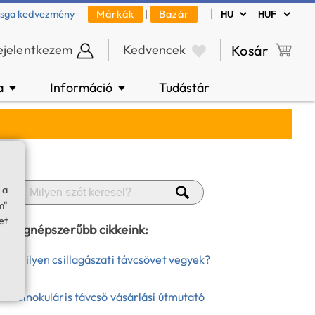
|
zsga kedvezmény
Márkák
|
Bazár
ejelentkezem
Kedvencek
Kosár
a
Információ
Tudástár
▼
▼
 a
m"
et
Legnépszerűbb cikkeink:
Milyen csillagászati távcsövet vegyek?
Binokuláris távcső vásárlási útmutató