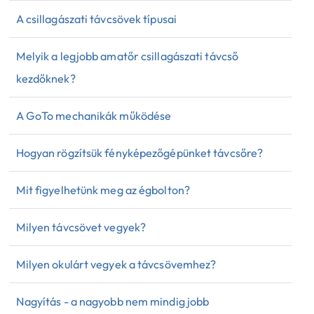
A csillagászati távcsövek típusai
Melyik a legjobb amatőr csillagászati távcső
kezdőknek?
A GoTo mechanikák működése
Hogyan rögzítsük fényképezőgépünket távcsőre?
Mit figyelhetünk meg az égbolton?
Milyen távcsövet vegyek?
Milyen okulárt vegyek a távcsövemhez?
Nagyítás - a nagyobb nem mindig jobb