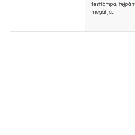
testlámpa, fejpán
megálljá…