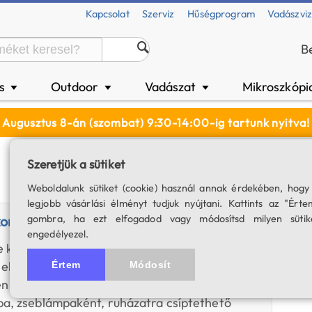
Kapcsolat
Szerviz
Hűségprogram
Vadászvi
B
és
Outdoor
Vadászat
Mikroszkópi
▼
▼
▼
Augusztus 8-án (szombat) 9:30-14:00-ig tartunk nyitva!
Szeretjük a sütiket
Weboldalunk sütiket (cookie) használ annak érdekében, hogy
legjobb vásárlási élményt tudjuk nyújtani. Kattints az "Érte
kontra Armytek Wizard C1 Pro fejlámpa
gombra, ha ezt elfogadod vagy módosítsd milyen sütik
engedélyezel.
 két nagyon hasonló multifunkcionális
előnyöket tartogat felhasználójuk számára. A
Értem
Módosít
n is említett Armytek Elf C1 vs. Wizard C1 Pro
pa, zseblámpaként, ruházatra csíptethető