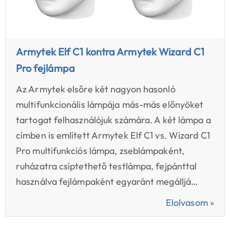
Armytek Elf C1 kontra Armytek Wizard C1
Pro fejlámpa
Az Armytek elsőre két nagyon hasonló
multifunkcionális lámpája más-más előnyöket
tartogat felhasználójuk számára. A két lámpa a
címben is említett Armytek Elf C1 vs. Wizard C1
Pro multifunkciós lámpa, zseblámpaként,
ruházatra csíptethető testlámpa, fejpánttal
használva fejlámpaként egyaránt megálljá…
Elolvasom »