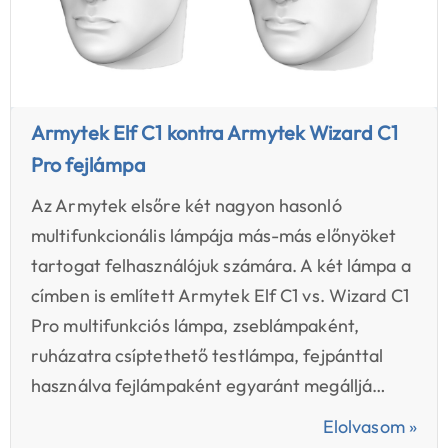
Armytek Elf C1 kontra Armytek Wizard C1
Pro fejlámpa
Az Armytek elsőre két nagyon hasonló
multifunkcionális lámpája más-más előnyöket
tartogat felhasználójuk számára. A két lámpa a
címben is említett Armytek Elf C1 vs. Wizard C1
Pro multifunkciós lámpa, zseblámpaként,
ruházatra csíptethető testlámpa, fejpánttal
használva fejlámpaként egyaránt megálljá…
Elolvasom »