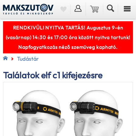
RENDKIVÜLI NYITVA TARTÁS! Augusztus 9-én
(vasárnap) 14:30 és 17:00 óra között nyitva tartunk!
Napfogyatkozás néző szemüveg kapható.
Tudástár
Találatok elf c1 kifejezésre