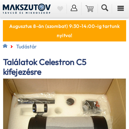
Augusztus 8-án (szombat) 9:30-14:00-ig tartunk
nyitva!
Tudástár
Találatok Celestron C5
kifejezésre