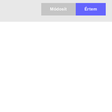
Módosít
Értem
✖
Küldhetünk értesítőt az újdonságainkról és
az akciós ajánlatainkról?
Ajándék 3000 Ft értékű kupon kódot is kapsz.
IGEN, KÉREM!