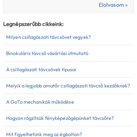
Elolvasom »
Legnépszerűbb cikkeink:
Milyen csillagászati távcsövet vegyek?
Binokuláris távcső vásárlási útmutató
A csillagászati távcsövek típusai
Melyik a legjobb amatőr csillagászati távcső kezdőknek?
A GoTo mechanikák működése
Hogyan rögzítsük fényképezőgépünket távcsőre?
Mit figyelhetünk meg az égbolton?