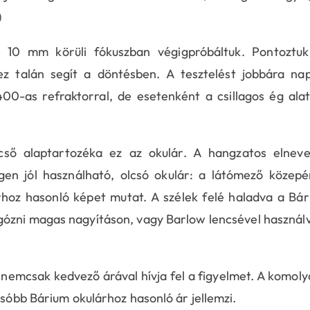
)
a 10 mm körüli fókuszban végigpróbáltuk. Pontoztuk
ez talán segít a döntésben. A tesztelést jobbára na
0-as refraktorral, de esetenként a csillagos ég alat
ő alaptartozéka ez az okulár. A hangzatos elneve
gen jól használható, olcsó okulár: a látómező közep
hoz hasonló képet mutat. A szélek felé haladva a Bá
olygózni magas nagyításon, vagy Barlow lencsével használ
nemcsak kedvező árával hívja fel a figyelmet. A komol
csóbb Bárium okulárhoz hasonló ár jellemzi.