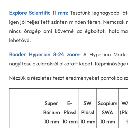
Explore Scientific 11 mm:
Tesztünk legnagyobb lát
igen jól teljesített szinten minden téren. Nemcsak
nincs óragép ami követné az égboltot, hatalma
lehetővé.
Baader Hyperion 8-24 zoom:
A Hyperion Mark II
nagyítású okulárokról alkotott képet. Képminősége (
Nézzük a részletes teszt eredményeket pontokba s
Super
E-
SW
Scopium
WA
Bárium
Plössl
Plössl
SWA
(Pl
10 mm
10 mm
10 mm
10 mm