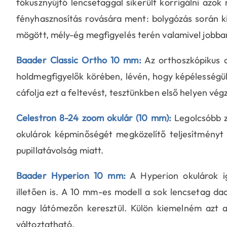
fókusznyújtó lencsetaggal sikerült korrigálni azok
fényhasznosítás rovására ment: bolygózás során 
mögött, mély-ég megfigyelés terén valamivel jobba
Baader Classic Ortho 10 mm:
Az orthoszkópikus o
holdmegfigyelők körében, lévén, hogy képélességük
cáfolja ezt a feltevést, tesztünkben első helyen vég
Celestron 8-24 zoom okulár (10 mm):
Legolcsóbb z
okulárok képminőségét megközelítő teljesítményt
pupillatávolság miatt.
Baader Hyperion 10 mm:
A Hyperion okulárok ig
illetően is. A 10 mm-es modell a sok lencsetag dac
nagy látómezőn keresztül. Külön kiemelném azt a
változtatható.