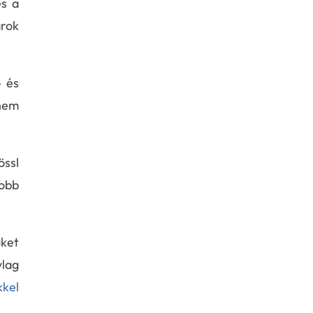
és a
árok
- és
 nem
össl
yobb
ket
ylag
kkel