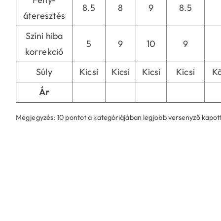
8.5
8
9
8.5
áteresztés
Színi hiba
5
9
10
9
korrekció
Súly
Kicsi
Kicsi
Kicsi
Kicsi
K
Ár
Megjegyzés: 10 pontot a kategóriájában legjobb versenyző kapo