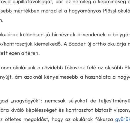
 rövid pupillatávolságát, bár ez némileg a képminőség 
kisebb mértékben marad el a hagyományos Plössl okul
n.
kulárok különösen jó hírnévnek örvendenek a bolygó
/kontrasztjuk kiemelkedő. A Baader új ortho okulárja
zett ezen a téren.
oom okulárunk a rövidebb fókuszok felé az olcsóbb Pl
 nyújt, ám azoknál kényelmesebb a használata a nag
azi „nagyágyúk”: nemcsak súlyukat de teljesítményü
ára kiváló képélességet és kontrasztot biztosít viszon
z ötletes megoldást, hogy az okulárok fókusza
gyűrű