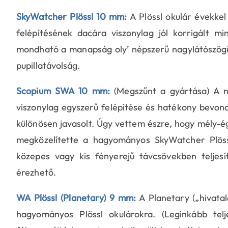
SkyWatcher Plössl 10 mm:
A Plössl okulár évekkel
felépítésének dacára viszonylag jól korrigált m
mondható a manapság oly’ népszerű nagylátószögű
pupillatávolság.
Scopium SWA 10 mm:
(Megszűnt a gyártása) A n
viszonylag egyszerű felépítése és hatékony bevona
különösen javasolt. Úgy vettem észre, hogy mély-é
megközelítette a hagyományos SkyWatcher Plöss
közepes vagy kis fényerejű távcsövekben teljesít
érezhető.
WA Plössl (Planetary) 9 mm:
A Planetary („hivata
hagyományos Plössl okulárokra. (Leginkább tel