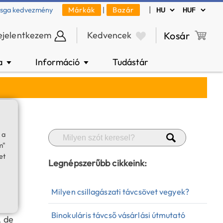
|
zsga kedvezmény
Márkák
|
Bazár
ejelentkezem
Kedvencek
Kosár
a
Információ
Tudástár
▼
▼
 a
m"
et
Legnépszerűbb cikkeink:
óban
Milyen csillagászati távcsövet vegyek?
i, a
Binokuláris távcső vásárlási útmutató
, de