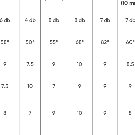
(10 m
6 db
4 db
8 db
8 db
7 db
7 d
58°
50°
55°
68°
82°
60°
9
7.5
9
10
9
8.5
7.5
10
7
9
9
9
8
7
9
10
9
8