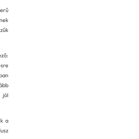
zerű
tnek
szűk
ező:
ésre
bban
ább
 jól
ek a
usz