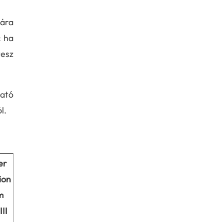
cára
: ha
esz
ató
l.
er
ion
m
II