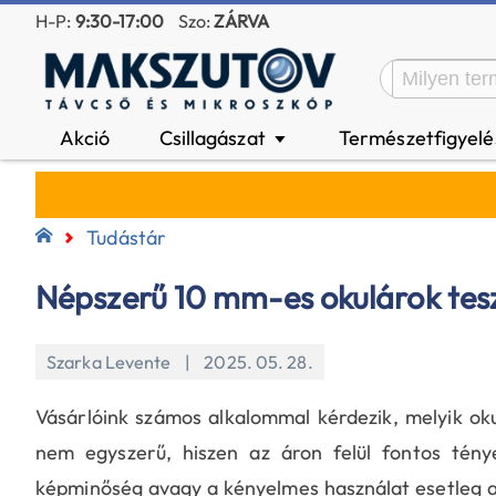
H-P:
9:30-17:00
Szo:
ZÁRVA
Akció
Csillagászat
Természetfigyel
▼
Tudástár
Népszerű 10 mm-es okulárok tes
Szarka Levente | 2025. 05. 28.
Vásárlóink számos alkalommal kérdezik, melyik oku
nem egyszerű
, hiszen az áron felül fontos tén
képminőség avagy a kényelmes használat esetleg a 