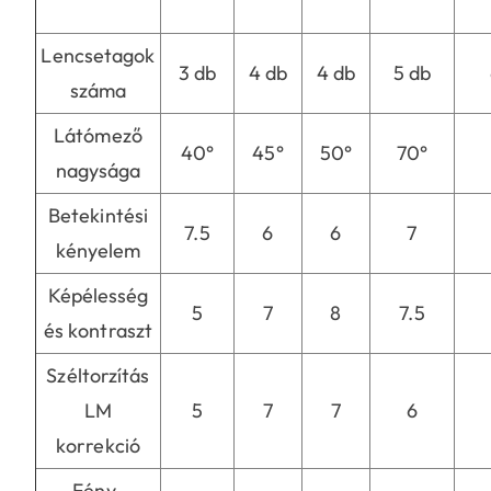
Lencsetagok
3 db
4 db
4 db
5 db
száma
Látómező
40°
45°
50°
70°
nagysága
Betekintési
7.5
6
6
7
kényelem
Képélesség
5
7
8
7.5
és kontraszt
Széltorzítás
LM
5
7
7
6
korrekció
Fény-