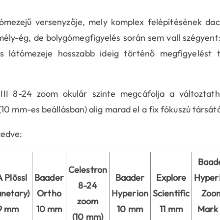
ómezejű versenyzője, mely komplex felépítésének da
 mély-ég, de bolygómegfigyelés során sem vall szégyent
s látómezeje hosszabb ideig történő megfigyelést t
I 8-24 zoom okulár szinte megcáfolja a változtath
10 mm-es beállásban) alig marad el a fix fókuszú társátó
zedve:
Baad
Celestron
 Plössl
Baader
Baader
Explore
Hyper
8-24
anetary)
Ortho
Hyperion
Scientific
Zoo
zoom
9 mm
10 mm
10 mm
11 mm
Mark I
(10 mm)