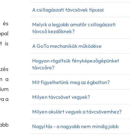
A csillagászati távcsövek típusai
 és
Melyik a legjobb amatőr csillagászati
távcső kezdőknek?
ppal
t is
A GoTo mechanikák működése
Hogyan rögzítsük fényképezőgépünket
távcsőre?
zés
én a
Mit figyelhetünk meg az égbolton?
rium
Milyen távcsövet vegyek?
va a
Milyen okulárt vegyek a távcsövemhez?
yabb
Nagyítás - a nagyobb nem mindig jobb