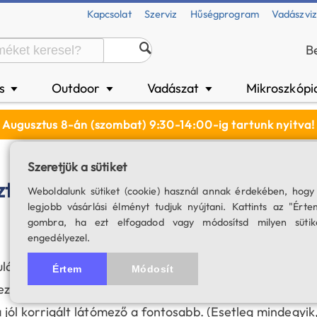
Kapcsolat
Szerviz
Hűségprogram
Vadászvi
B
és
Outdoor
Vadászat
Mikroszkópi
▼
▼
▼
Augusztus 8-án (szombat) 9:30-14:00-ig tartunk nyitva!
Szeretjük a sütiket
ztje
Weboldalunk sütiket (cookie) használ annak érdekében, hogy
legjobb vásárlási élményt tudjuk nyújtani. Kattints az "Érte
gombra, ha ezt elfogadod vagy módosítsd milyen sütik
engedélyezel.
lárt vásárolják meg távcsövük mellé. A választás val
Értem
Módosít
yező lehet, hogy milyen műszerben kívánják használn
jól korrigált látómező a fontosabb. (Esetleg mindegyik