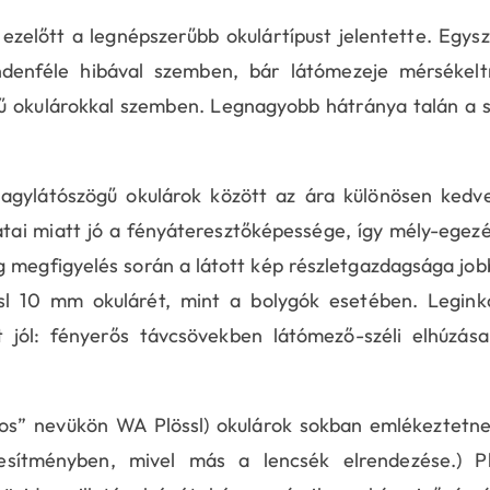
 ezelőtt a legnépszerűbb okulártípust jelentette. Egys
indenféle hibával szemben, bár látómezeje mérsékel
 okulárokkal szemben. Legnagyobb hátránya talán a 
agylátószögű okulárok között az ára különösen kedv
tai miatt jó a fényáteresztőképessége, így mély-egez
g megfigyelés során a látott kép részletgazdagsága jo
l 10 mm okulárét, mint a bolygók esetében. Legink
 jól: fényerős távcsövekben látómező-széli elhúzása
los” nevükön WA Plössl) okulárok sokban emlékeztetn
jesítményben, mivel más a lencsék elrendezése.) Pl