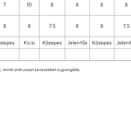
7
10
8
8
8
8
8
8
7.5
8
8
7.5
özepes
Kicsi
Közepes
Jelentős
Közepes
Jelen
tt, ennél arányosan kevesebbet a gyengébb.