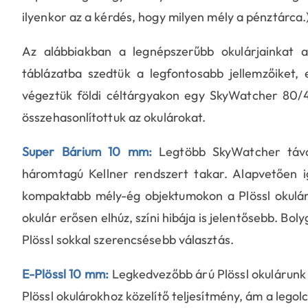
ilyenkor az a kérdés, hogy milyen mély a pénztárca.
Az alábbiakban a legnépszerűbb okulárjainkat 
táblázatba szedtük a legfontosabb jellemzőiket, 
végeztük földi céltárgyakon egy SkyWatcher 80/40
összehasonlítottuk az okulárokat.
Super Bárium 10 mm:
Legtöbb SkyWatcher távcs
háromtagú Kellner rendszert takar. Alapvetően i
kompaktabb mély-ég objektumokon a Plössl okulár
okulár erősen elhúz, színi hibája is jelentősebb. B
Plössl sokkal szerencsésebb választás.
E-Plössl 10 mm:
Legkedvezőbb árú Plössl okulárunk 
Plössl okulárokhoz közelítő teljesítmény, ám a legol