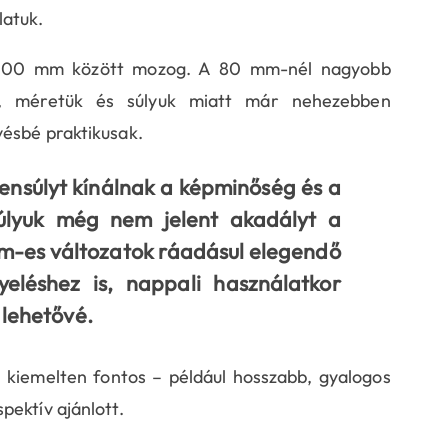
atuk.
és 100 mm között mozog. A 80 mm-nél nagyobb
 -, méretük és súlyuk miatt már nehezebben
vésbé praktikusak.
yensúlyt kínálnak a képminőség és a
úlyuk még nem jelent akadályt a
mm-es változatok ráadásul elegendő
yeléshez is, nappali használatkor
 lehetővé.
 kiemelten fontos – például hosszabb, gyalogos
pektív ajánlott.