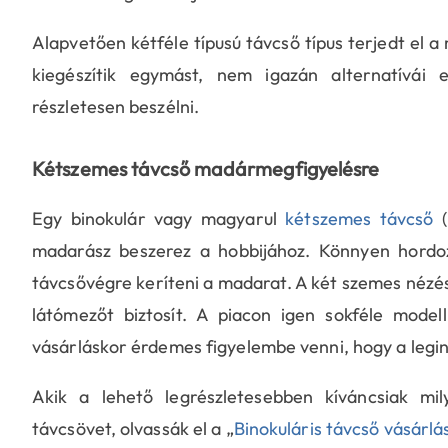
Alapvetően kétféle típusú távcső típus terjedt el 
kiegészítik egymást, nem igazán alternatívái 
részletesen beszélni.
Kétszemes távcső madármegfigyelésre
Egy binokulár vagy magyarul
kétszemes távcső
(
madarász beszerez a hobbijához. Könnyen hordoz
távcsővégre keríteni a madarat. A két szemes nézé
látómezőt biztosít. A piacon igen sokféle mode
vásárláskor érdemes figyelembe venni, hogy a legin
Akik a lehető legrészletesebben kíváncsiak mi
távcsövet, olvassák el a „
Binokuláris távcső vásárlá