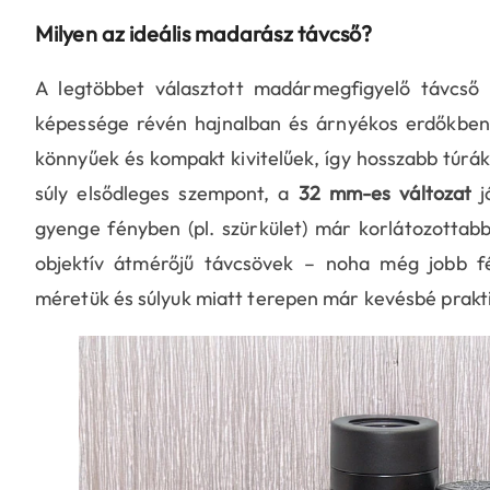
Milyen az ideális madarász távcső?
A legtöbbet választott madármegfigyelő távcső
képessége révén hajnalban és árnyékos erdőkben i
könnyűek és kompakt kivitelűek, így hosszabb túr
súly elsődleges szempont, a
32 mm-es változat
j
gyenge fényben (pl. szürkület) már korlátozotta
objektív átmérőjű távcsövek – noha még jobb f
méretük és súlyuk miatt terepen már kevésbé prakti