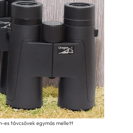
-es távcsövek egymás mellett