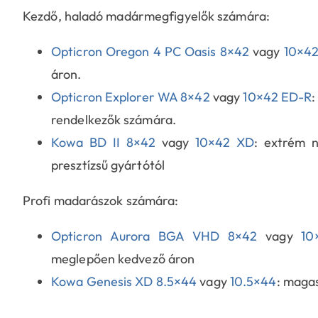
Kezdő, haladó madármegfigyelők számára:
Opticron Oregon 4 PC Oasis 8×42
vagy
10×4
áron.
Opticron Explorer WA 8×42
vagy
10×42 ED-R
:
rendelkezők számára.
Kowa BD II 8×42
vagy
10×42 XD
: extrém 
presztízsű gyártótól
Profi madarászok számára:
Opticron Aurora BGA VHD 8×42
vagy
10
meglepően kedvező áron
Kowa Genesis XD 8.5×44
vagy
10.5×44
: magas