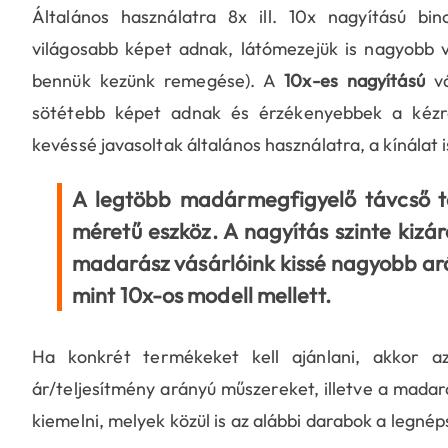
Általános használatra 8x ill. 10x nagyítású bin
világosabb képet adnak, látómezejük is nagyobb v
bennük kezünk remegése). A
10x-es nagyítású
vá
sötétebb képet adnak és érzékenyebbek a kézr
kevéssé javasoltak általános használatra, a kínálat i
A legtöbb madármegfigyelő távcső t
méretű eszköz. A nagyítás szinte kizá
madarász vásárlóink kissé nagyobb ar
mint 10x-os modell mellett.
Ha konkrét termékeket kell ajánlani, akkor a
ár/teljesítmény arányú műszereket, illetve a mada
kiemelni, melyek közül is az alábbi darabok a legné