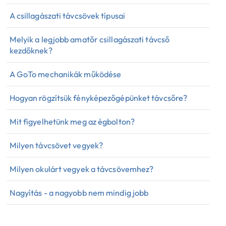
A csillagászati távcsövek típusai
Melyik a legjobb amatőr csillagászati távcső
kezdőknek?
A GoTo mechanikák működése
Hogyan rögzítsük fényképezőgépünket távcsőre?
Mit figyelhetünk meg az égbolton?
Milyen távcsövet vegyek?
Milyen okulárt vegyek a távcsövemhez?
Nagyítás - a nagyobb nem mindig jobb