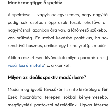
Madármegfigyelő spektív
A spektívvel – vagyis az egyszemes, nagy nagyít
pedig sok esetben épp ezek teszik lehetővé a 
nagyításnak azonban ára van: a látómező szűkebb,
van szükség. Ez utóbbi kevésbé praktikus, ha s
rendkívül hasznos, amikor egy fix helyről (pl. madár
Akik a részletesen kíváncsiak milyen paraméterek j
vásárlási útmutató
” c. cikkünket.
Milyen az ideális spektív madárlesre?
Madármegfigyelő távcsőként szinte kizárólag a
fer
Ezek használata terepen sokkal kényelmesebb
megfigyelési pontokról nézelődünk. Ugyan létezne