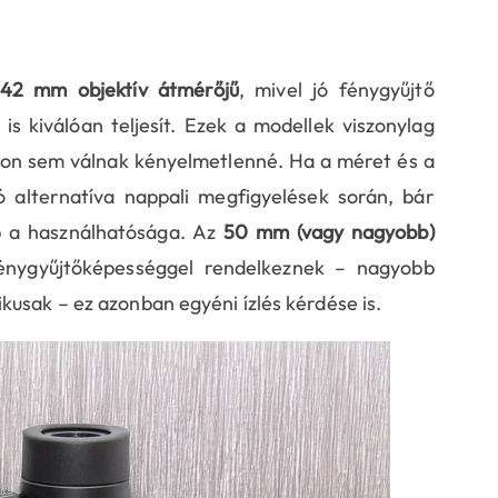
42 mm objektív átmérőjű
, mivel jó fénygyűjtő
s kiválóan teljesít. Ezek a modellek viszonylag
ákon sem válnak kényelmetlenné. Ha a méret és a
ó alternatíva nappali megfigyelések során, bár
bb a használhatósága. Az
50 mm (vagy nagyobb)
énygyűjtőképességgel rendelkeznek – nagyobb
kusak – ez azonban egyéni ízlés kérdése is.