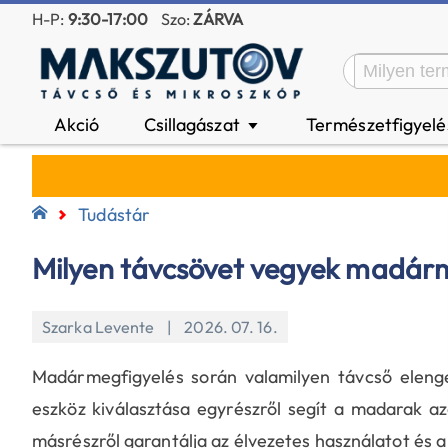
H-P:
9:30-17:00
Szo:
ZÁRVA
Akció
Csillagászat
Természetfigyel
▼
Tudástár
Milyen távcsövet vegyek madár
Szarka Levente | 2026. 07. 16.
Madármegfigyelés során valamilyen távcső elenge
eszköz kiválasztása egyrészről segít a madarak a
másrészről garantálja az élvezetes használatot és a