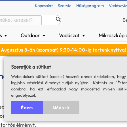
Kapcsolat
Szerviz
Hűségprogram
Vadászvi
B
és
Outdoor
Vadászat
Mikroszkópi
▼
▼
▼
Augusztus 8-án (szombat) 9:30-14:00-ig tartunk nyitva!
Szeretjük a sütiket
megfigyelésre?
Weboldalunk sütiket (cookie) használ annak érdekében, hogy
legjobb vásárlási élményt tudjuk nyújtani. Kattints az "Érte
gombra, ha ezt elfogadod vagy módosítsd milyen sütik
engedélyezel.
dhetetlen része a felszerelésnek. A megfelelő
Értem
Módosít
zonosításában és viselkedésük megfigyelésében,
 tartós élményt.