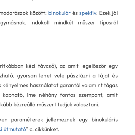
a madarászok között:
binokulár
és
spektív
. Ezek jól
egymásnak, indokolt mindkét műszer típusról
ritkábban kézi távcső), az amit legelőször egy
ható, gyorsan lehet vele pásztázni a tájat és
s kényelmes használatot garantál valamint tágas
ll kapható, íme néhány fontos szempont, amit
kább kézreálló műszert tudjuk választani.
lyen paraméterek jellemeznek egy binokuláris
si útmutató
” c. cikkünket.