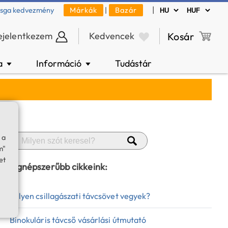
|
zsga kedvezmény
Márkák
|
Bazár
ejelentkezem
Kedvencek
Kosár
a
Információ
Tudástár
▼
▼
 a
m"
et
Legnépszerűbb cikkeink:
Milyen csillagászati távcsövet vegyek?
Binokuláris távcső vásárlási útmutató