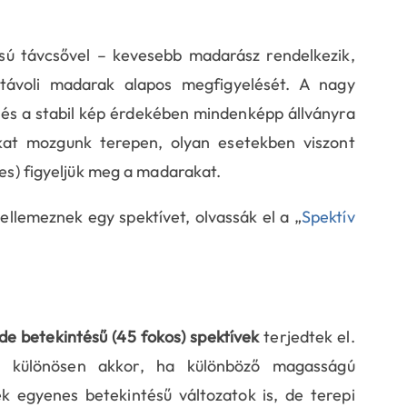
ású távcsővel – kevesebb madarász rendelkezik,
távoli madarak alapos megfigyelését. A nagy
 és a stabil kép érdekében mindenképp állványra
okat mozgunk terepen, olyan esetekben viszont
les) figyeljük meg a madarakat.
ellemeznek egy spektívet, olvassák el a „
Spektív
de betekintésű (45 fokos) spektívek
terjedtek el.
, különösen akkor, ha különböző magasságú
k egyenes betekintésű változatok is, de terepi