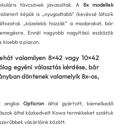
okuláris távcsövek javasoltak. A
8x modellek
alamint képük is „nyugodtabb” (kevéssé látszik
ltozatok „közelebb hozzák” a madarakat, bár
emegésre. Ennél nagyobb nagyítású eszközök
s kisebb a piacon.
ehát valamilyen 8×42 vagy 10×42
rólag egyéni választás kérdése, bár
ányban döntenek valamelyik 8x-os,
z angliai
Opticron
által gyártott, kiemelkedő
rászok által közkedvelt Kowa termékeket szoktuk
pszerűbbek vásárlóink között.