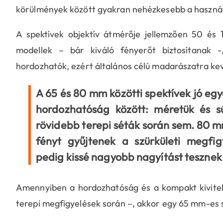
körülmények között gyakran nehézkesebb a használ
A spektívek objektív átmérője jellemzően 50 
modellek – bár kiváló fényerőt biztosítanak
hordozhatók, ezért általános célú madarászatra ke
A 65 és 80 mm közötti spektívek jó eg
hordozhatóság között: méretük és s
rövidebb terepi séták során sem. 80 
fényt gyűjtenek a szürkületi megfig
pedig kissé nagyobb nagyítást tesznek
Amennyiben a hordozhatóság és a kompakt kivitel
terepi megfigyelések során –, akkor egy 65 mm-es s