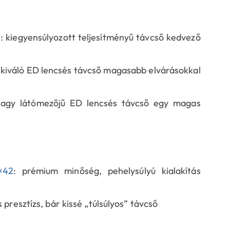
2
: kiegyensúlyozott teljesítményű távcső kedvező
 kiváló ED lencsés távcső magasabb elvárásokkal
nagy látómezőjű ED lencsés távcső egy magas
×42
: prémium minőség, pehelysúlyú kialakítás
 presztízs, bár kissé „túlsúlyos” távcső