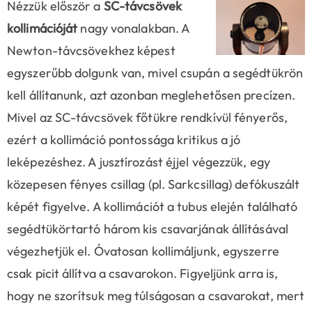
Nézzük először a
SC-távcsövek
kollimációját
nagy vonalakban. A
Newton-távcsövekhez képest
egyszerűbb dolgunk van, mivel csupán a segédtükrön
kell állítanunk, azt azonban meglehetősen precízen.
Mivel az SC-távcsövek főtükre rendkívül fényerős,
ezért a kollimáció pontossága kritikus a jó
leképezéshez. A jusztírozást éjjel végezzük, egy
közepesen fényes csillag (pl. Sarkcsillag) defókuszált
képét figyelve. A kollimációt a tubus elején található
segédtükörtartó három kis csavarjának állításával
végezhetjük el. Óvatosan kollimáljunk, egyszerre
csak picit állítva a csavarokon. Figyeljünk arra is,
hogy ne szorítsuk meg túlságosan a csavarokat, mert