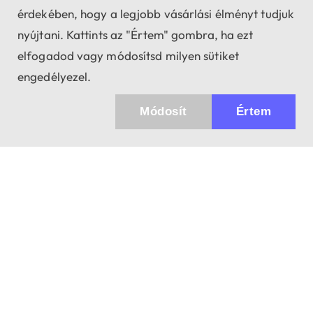
érdekében, hogy a legjobb vásárlási élményt tudjuk
nyújtani. Kattints az "Értem" gombra, ha ezt
elfogadod vagy módosítsd milyen sütiket
engedélyezel.
Módosít
Értem
✖
Küldhetünk értesítőt az újdonságainkról és