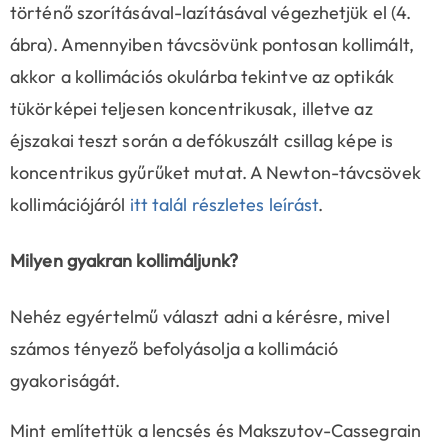
történő szorításával-lazításával végezhetjük el (4.
ábra). Amennyiben távcsövünk pontosan kollimált,
akkor a kollimációs okulárba tekintve az optikák
tükörképei teljesen koncentrikusak, illetve az
éjszakai teszt során a defókuszált csillag képe is
koncentrikus gyűrűket mutat. A Newton-távcsövek
kollimációjáról
itt talál részletes leírást
.
Milyen gyakran kollimáljunk?
Nehéz egyértelmű választ adni a kérésre, mivel
számos tényező befolyásolja a kollimáció
gyakoriságát.
Mint említettük a lencsés és Makszutov-Cassegrain