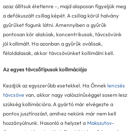
azaz állítsuk életlenre -, majd alaposan figyeljük meg
a defókuszált csillag képét. A csillag körül halvány
gyűrűket fogunk látni. Amennyiben a gyűrűk
pontosan kör alakúak, koncentrikusak, távcsövünk
jól kollimált. Ha azonban a gyűrűk oválisak,
féloldalasak, akkor távcsövünket kollimálni kell.
Az egyes távcsőtípusok kollimációja
Kezdjük az egyszerűbb esetekkel. Ha Önnek
lencsés
távcsöve
van, akkor nagy valószínűséggel sosem lesz
szükség kollimációra. A gyártó már elvégezte a
pontos jusztírozást, amihez nekünk már nem kell
hozzányúlnunk. Hasonló a helyzet a
Makszutov-