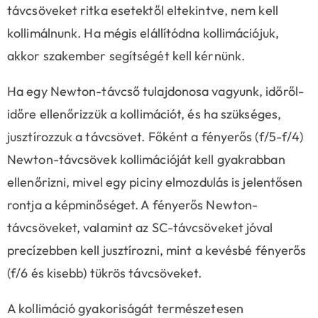
távcsöveket ritka esetektől eltekintve, nem kell
kollimálnunk. Ha mégis elállítódna kollimációjuk,
akkor szakember segítségét kell kérnünk.
Ha egy Newton-távcső tulajdonosa vagyunk, időről-
időre ellenőrizzük a kollimációt, és ha szükséges,
jusztírozzuk a távcsövet. Főként a fényerős (f/5-f/4)
Newton-távcsövek kollimációját kell gyakrabban
ellenőrizni, mivel egy piciny elmozdulás is jelentősen
rontja a képminőséget. A fényerős Newton-
távcsöveket, valamint az SC-távcsöveket jóval
precízebben kell jusztírozni, mint a kevésbé fényerős
(f/6 és kisebb) tükrös távcsöveket.
A kollimáció gyakoriságát természetesen