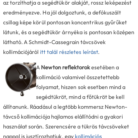
az torzíthatja a segédtükör alakját, rossz leképezést
eredményezve. Ha jól dolgoztunk, a defókuszált
csillag képe körül pontosan koncentrikus gyűrűket
látunk, és a segédtükör árnyéka is pontosan középen
látható. A Schmidt-Cassegrain távcsövek
kollimációjáról
itt talál részletes leírást
.
A
Newton reflektorok
esetében a
kollimáció valamivel összetettebb
folyamat, hiszen sok esetben mind a
segédtükröt, mind a főtükröt be kell
állítanunk. Ráadásul a legtöbb kommersz Newton-
távcső kollimációja hajlamos elállítódni a gyakori
használat során. Szerencsére a tükrös távcsöveket
nappal is jusztírozhatjuk, egy
kollimációs