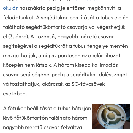
okulár
használata pedig jelentősen megkönnyíti a
feladatunkat. A segédtükör beállítását a tubus elején
található segédtükörtartó csavarjaival végezhetjük
el (3. ábra). A középső, nagyobb méretű csavar
segítségével a segédtükröt a tubus tengelye mentén
mozgathatjuk, amíg az pontosan az okulárkihuzat
közepén nem látszik. A három kisebb kollimációs
csavar segítségével pedig a segédtükör dőlésszögét
változtathatjuk, akárcsak az SC-távcsövek
esetében.
A főtükör beállítását a tubus hátulján
lévő főtükörtartón található három
nagyobb méretű csavar felváltva