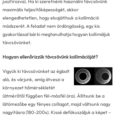
jusztírozva). Ha ki szeretnénk használni távcsövünk
maximális teljesítőképességét, akkor
elengedhetetlen, hogy elsajátítsuk a kollimáció
módszerét. A feladat nem ördöngösség, egy kis
gyakorlással bárki megtanulhatja hogyan kollimáljuk
távcsövünket.
Hogyan ellenőrizzük távcsövünk kollimációját?
Vigyük ki távcsövünket az égbolt
alá, és várjunk, amíg átveszi a
környezet hőmérsékletét
(átmérőtől függően fél-másfél óra). Állítsunk be a
látómezőbe egy fényes csillagot, majd váltsunk nagy
nagyításra (180-200x). Kissé defókuszáljuk a képet –