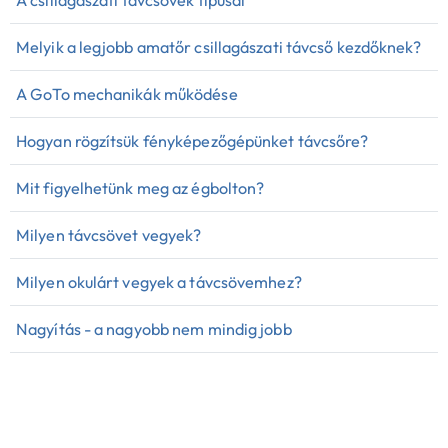
A csillagászati távcsövek típusai
Melyik a legjobb amatőr csillagászati távcső kezdőknek?
A GoTo mechanikák működése
Hogyan rögzítsük fényképezőgépünket távcsőre?
Mit figyelhetünk meg az égbolton?
Milyen távcsövet vegyek?
Milyen okulárt vegyek a távcsövemhez?
Nagyítás - a nagyobb nem mindig jobb