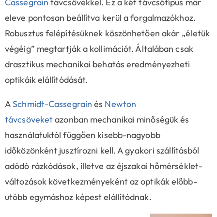
Cassegrain
távcsövekkel. Ez a két távcsőtípus már
eleve pontosan beállítva kerül a forgalmazókhoz.
Robusztus felépítésüknek köszönhetően akár „életük
végéig” megtartják a kollimációt. Általában csak
drasztikus mechanikai behatás eredményezheti
optikáik elállítódását.
A
Schmidt-Cassegrain
és
Newton
távcsöveket
azonban mechanikai minőségük és
használatuktól függően kisebb-nagyobb
időközönként jusztírozni kell. A gyakori szállításból
adódó rázkódások, illetve az éjszakai hőmérséklet-
változások következményeként az optikák előbb-
utóbb egymáshoz képest elállítódnak.