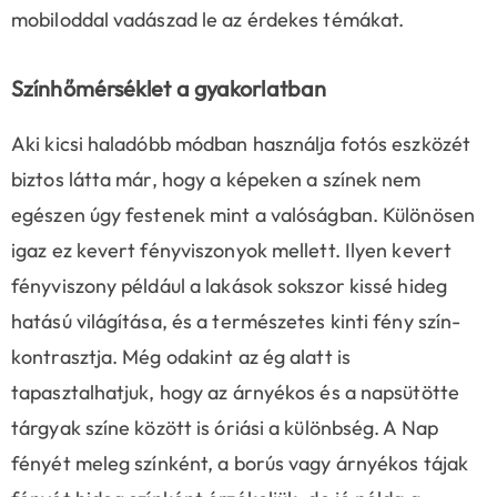
mobiloddal vadászad le az érdekes témákat.
Színhőmérséklet a gyakorlatban
Aki kicsi haladóbb módban használja fotós eszközét
biztos látta már, hogy a képeken a színek nem
egészen úgy festenek mint a valóságban. Különösen
igaz ez kevert fényviszonyok mellett. Ilyen kevert
fényviszony például a lakások sokszor kissé hideg
hatású világítása, és a természetes kinti fény szín-
kontrasztja. Még odakint az ég alatt is
tapasztalhatjuk, hogy az árnyékos és a napsütötte
tárgyak színe között is óriási a különbség. A Nap
fényét meleg színként, a borús vagy árnyékos tájak