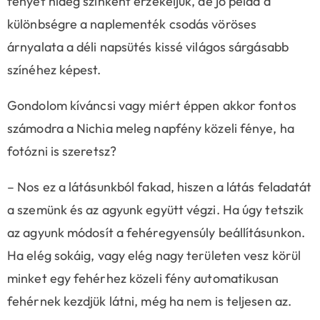
fényét hideg színként érzékeljük, de jó példa a
különbségre a naplementék csodás vöröses
árnyalata a déli napsütés kissé világos sárgásabb
színéhez képest.
Gondolom kíváncsi vagy miért éppen akkor fontos
számodra a Nichia meleg napfény közeli fénye, ha
fotózni is szeretsz?
– Nos ez a látásunkból fakad, hiszen a látás feladatát
a szemünk és az agyunk együtt végzi. Ha úgy tetszik
az agyunk módosít a fehéregyensúly beállításunkon.
Ha elég sokáig, vagy elég nagy területen vesz körül
minket egy fehérhez közeli fény automatikusan
fehérnek kezdjük látni, még ha nem is teljesen az.