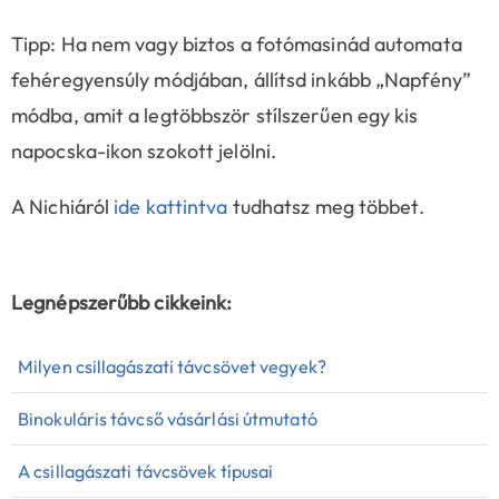
Tipp: Ha nem vagy biztos a fotómasinád automata
fehéregyensúly módjában, állítsd inkább „Napfény”
módba, amit a legtöbbször stílszerűen egy kis
napocska-ikon szokott jelölni.
A Nichiáról
ide kattintva
tudhatsz meg többet.
Legnépszerűbb cikkeink:
Milyen csillagászati távcsövet vegyek?
Binokuláris távcső vásárlási útmutató
A csillagászati távcsövek típusai