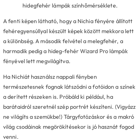
hidegfehér lámpák színhőmérséklete.
A fenti képen látható, hogy a Nichia fényére állított
fehéregyensúllyal készült képek között mekkora lett
a különbség. A második felvétel a melegfehér, a
harmadik pedig a hideg-fehér Wizard Pro lámpák
fényével lett megvilágítva.
Ha Nichiát használsz nappali fényben
természetesnek fognak látszódni a fotóidon a színek
a derített részeken is. Próbáld ki például, ha
barátaidról szeretnél szép portrét készíteni. (Vigyázz
ne világíts a szemükbe!) Tárgyfotózáskor és a makró
világ csodáinak megörökítésekor is jó hasznát fogod
venni.