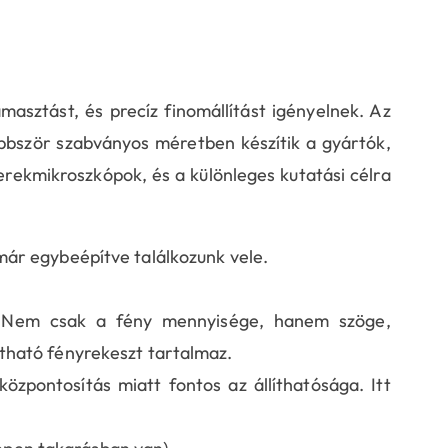
asztást, és precíz finomállítást igényelnek. Az
többször szabványos méretben készítik a gyártók,
erekmikroszkópok, és a különleges kutatási célra
ár egybeépítve találkozunk vele.
. Nem csak a fény mennyisége, hanem szöge,
ítható fényrekeszt tartalmaz.
özpontosítás miatt fontos az állíthatósága. Itt