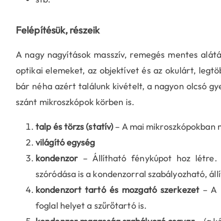
Felépítésük, részeik
A nagy nagyítások masszív, remegés mentes alátám
optikai elemeket, az objektívet és az okulárt, leg
bár néha azért találunk kivételt, a nagyon olcsó gy
szánt mikroszkópok körben is.
talp és törzs (statív)
– A mai mikroszkópokban m
világító egység
kondenzor
– Állítható fénykúpot hoz létre
szóródása is a kondenzorral szabályozható, áll
kondenzort tartó és mozgató szerkezet
– A k
foglal helyet a szűrőtartó is.