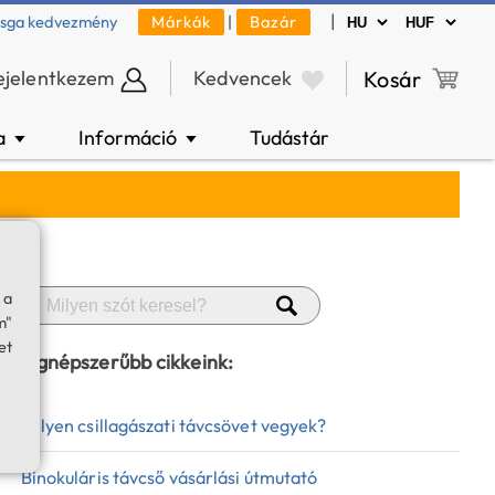
|
zsga kedvezmény
Márkák
|
Bazár
ejelentkezem
Kedvencek
Kosár
a
Információ
Tudástár
▼
▼
 a
m"
et
Legnépszerűbb cikkeink:
Milyen csillagászati távcsövet vegyek?
Binokuláris távcső vásárlási útmutató