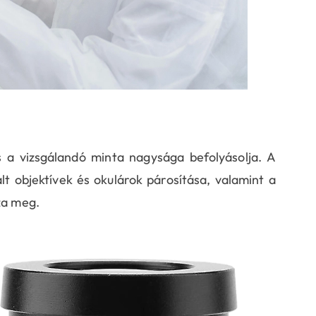
s a vizsgálandó minta nagysága befolyásolja. A
t objektívek és okulárok párosítása, valamint a
za meg.