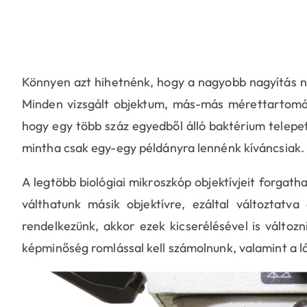
Könnyen azt hihetnénk, hogy a nagyobb nagyítás na
Minden vizsgált objektum, más-más mérettartomán
hogy egy több száz egyedből álló baktérium telepet
mintha csak egy-egy példányra lennénk kíváncsiak.
A legtöbb biológiai mikroszkóp objektívjeit forgatha
válthatunk másik objektívre, ezáltal változtatv
rendelkezünk, akkor ezek kicserélésével is változn
képminőség romlással kell számolnunk, valamint a lát