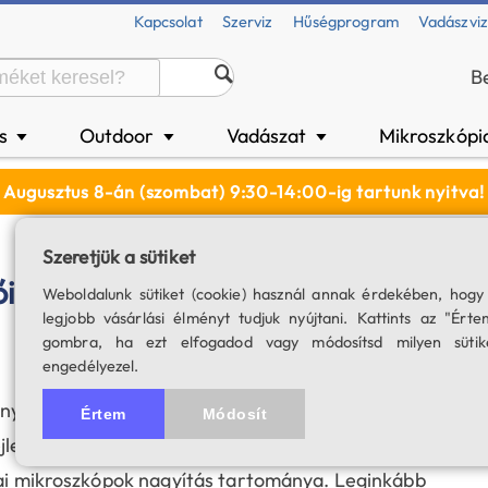
Kapcsolat
Szerviz
Hűségprogram
Vadászvi
B
és
Outdoor
Vadászat
Mikroszkópi
▼
▼
▼
Augusztus 8-án (szombat) 9:30-14:00-ig tartunk nyitva!
Szeretjük a sütiket
ői
Weboldalunk sütiket (cookie) használ annak érdekében, hogy
legjobb vásárlási élményt tudjuk nyújtani. Kattints az "Érte
gombra, ha ezt elfogadod vagy módosítsd milyen sütik
engedélyezel.
y mikroszkópok” főként, de nem kizárólag,
Értem
Módosít
ejlesztve. Ahol a sztereo mikroszkópok nagyítása
giai mikroszkópok nagyítás tartománya. Leginkább