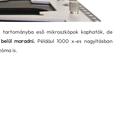
s tartományba eső mikroszkópok kaphatók, de
belül maradni.
Például 1000 x-es nagyításban
zóma is.