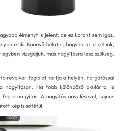
gyobb élményt is jelent, de ez koránt sem igaz.
yba esik. Könnyű belátni, hogyha az a célunk,
 egyben vizsgáljuk, más nagyításra lesz szükség,
tó revolver foglalat tartja a helyén. Forgatással
a a nagyításon. Ha több különböző okulárral is
i fog a nagyítás. A nagyítás növelésével, sajnos
ott kép is sötétül.