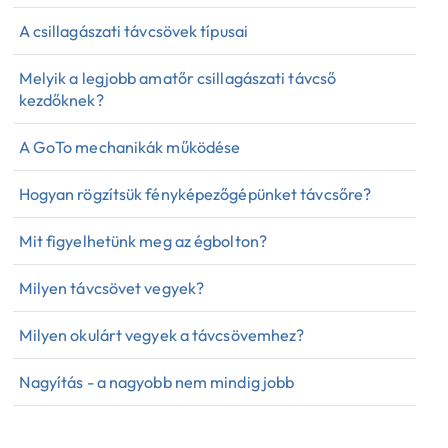
A csillagászati távcsövek típusai
Melyik a legjobb amatőr csillagászati távcső
kezdőknek?
A GoTo mechanikák működése
Hogyan rögzítsük fényképezőgépünket távcsőre?
Mit figyelhetünk meg az égbolton?
Milyen távcsövet vegyek?
Milyen okulárt vegyek a távcsövemhez?
Nagyítás - a nagyobb nem mindig jobb