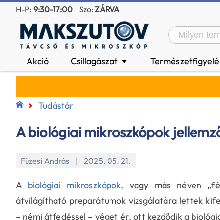
H-P:
9:30-17:00
Szo:
ZÁRVA
Akció
Csillagászat
Természetfigyel
▼
Tudástár
A biológiai mikroszkópok jellemz
Füzesi András | 2025. 05. 21.
A
biológiai mikroszkópok
, vagy más néven „fén
átvilágítható preparátumok vizsgálatára lettek kif
– némi átfedéssel – véget ér, ott kezdődik a bioló