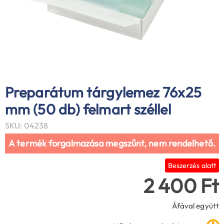
Preparátum tárgylemez 76x25
mm (50 db) felmart széllel
SKU: 04238
A termék forgalmazása megszűnt, nem rendelhető.
Beszerzés alatt
2 400 Ft
Áfával együtt