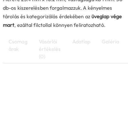
db-os kiszerelésben forgalmazzuk. A kényelmes
tárolás és kategorizálás érdekében az
üveglap vége
mart
, ezáltal filctollal könnyen feliratozható.
Csomag
Vásárlói
Adatlap
Galéria
árak
értékelés
(0)