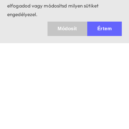
elfogadod vagy módosítsd milyen sütiket
engedélyezel.
Módosít
Értem
Küldhetünk értesítőt az újdonságainkról és
az akciós ajánlatainkról?