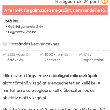
Hűségpontok: 24 pont
A termék forgalmazása megszűnt, nem rendelhető.
Jótállás:
• Gyártói garancia: 2 év
• Fogyasztói jótállás:
Hozzáadás kedvencekhez
✔
✔
✔
8325 vásárlói
1000+ termék
17 év
értékelés
készleten
tapasztalat
Mikroszkóp tárgylemez a
biológiai mikroszkópok
alatt történő vizsgálat elengedhetetlen kelléke. A
mintát erre az üveglapra kell előkészíteni és az
objektív alatt vizsgálni.
Mérete 25.4 mm x 76.2 mm, vastagsága kb 1 mm. 50