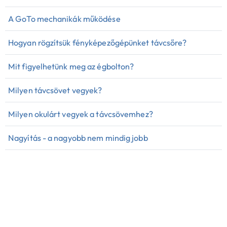
A GoTo mechanikák működése
Hogyan rögzítsük fényképezőgépünket távcsőre?
Mit figyelhetünk meg az égbolton?
Milyen távcsövet vegyek?
Milyen okulárt vegyek a távcsövemhez?
Nagyítás - a nagyobb nem mindig jobb