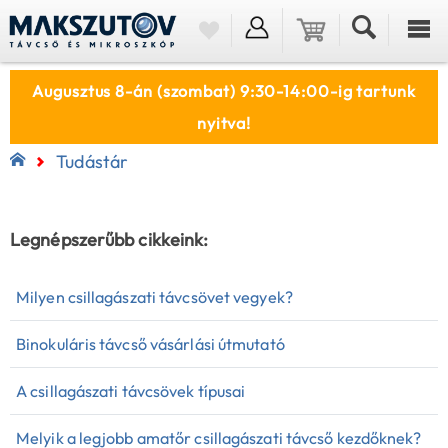
Augusztus 8-án (szombat) 9:30-14:00-ig tartunk
nyitva!
Tudástár
Legnépszerűbb cikkeink:
Milyen csillagászati távcsövet vegyek?
Binokuláris távcső vásárlási útmutató
A csillagászati távcsövek típusai
Melyik a legjobb amatőr csillagászati távcső kezdőknek?