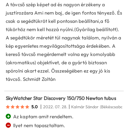
A távcső szép képet ad és nagyon érzékeny a
jusztírozásra Ami nem baj, de igen fontos tényező. És
csak a segédtükröt kell pontosan beállítani,a fő
tükörhöz nem kell hozzá nyúlni.(Gyárilag beállított).
A segédtükör méretét túl nagynak találom, nyilván a
kép egyenletes megvilágosítottsága érdekében. A
kereső távcső megérdemelt volna egy komolyabb
(akromatikus) objektívet, de a gyártó biztosan
spórolni akart ezzel. Összeségében ez egy jó kis
távcső. Schmidt Zoltán
SkyWatcher Star Discovery 150/750 Newton tubus
|
|
5.0
2022. 07. 28.
Kalmár Sándor
(Békéscsaba)
+
Az kaptam amit rendeltem.
−
Ilyet nem tapasztaltam.