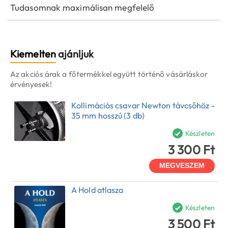
Tudasomnak maximálisan megfelelő
Kiemelten
ajánljuk
Az akciós árak a főtermékkel együtt történő vásárláskor
érvényesek!
Kollimációs csavar Newton távcsőhöz -
35 mm hosszú (3 db)
Készleten
3 300 Ft
MEGVESZEM
A Hold atlasza
Készleten
3 500 Ft