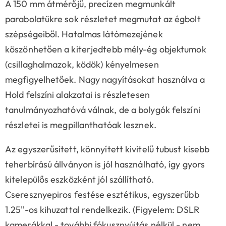
A 150 mm átmérőjű, precízen megmunkált
parabolatükre sok részletet megmutat az égbolt
szépségeiből. Hatalmas látómezejének
köszönhetően a kiterjedtebb mély-ég objektumok
(csillaghalmazok, ködök) kényelmesen
megfigyelhetőek. Nagy nagyításokat használva a
Hold felszíni alakzatai is részletesen
tanulmányozhatóvá válnak, de a bolygók felszíni
részletei is megpillanthatóak lesznek.
Az egyszerűsített, könnyített kivitelű tubust kisebb
teherbírású állványon is jól használható, így gyors
kitelepülős eszközként jól szállítható.
Cseresznyepiros festése esztétikus, egyszerűbb
1.25"-os kihuzattal rendelkezik. (Figyelem: DSLR
kamerákkal - további fókusznyújtás nélkül - nem