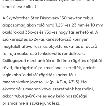
lehet élesre állni!)
A SkyWatcher Star Discovery 150 newton tubus
alapcsomagjában található 1.25"-es 23 mm és 10 mm
okulárokkal 33x-os és 75x-es nagyítás érhető el. A
szálkeresztes 6x24-as keresőtávcső könnyen
megtalálhatóvá teszi az objektumokat és a távcső
tartója napkereső funkcióval is rendelkezik.
Csillagászati mechanikákra történő rögzítés céljából
rövid, fix rögzítésű prizmasínnel szerelték, emiatt
leginkább "oldalsó" rögzítésű azimutális
mechanikákra javasoljuk (pl. AZ-4, AZ-5). Ha
ekvatoriális mechanikával szeretnénk használni,
akkor tubusgyűrűkre és egy kellő hosszúságú
prizmasínre is szükségünk lesz.