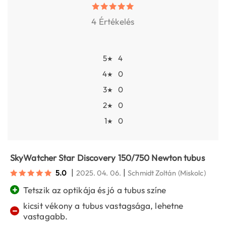
4 Értékelés
5
4
★
4
0
★
3
0
★
2
0
★
1
0
★
SkyWatcher Star Discovery 150/750 Newton tubus
|
|
5.0
2025. 04. 06.
Schmidt Zoltán
(Miskolc)
+
Tetszik az optikája és jó a tubus színe
kicsit vékony a tubus vastagsága, lehetne
−
vastagabb.