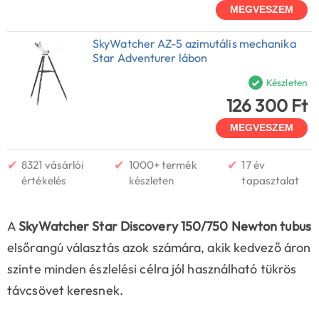
MEGVESZEM
SkyWatcher AZ-5 azimutális mechanika
Star Adventurer lábon
Készleten
126 300 Ft
MEGVESZEM
✔
✔
✔
8321 vásárlói
1000+ termék
17 év
értékelés
készleten
tapasztalat
A
SkyWatcher Star Discovery 150/750 Newton tubus
elsőrangú választás azok számára, akik kedvező áron
szinte minden észlelési célra jól használható tükrös
távcsövet keresnek.