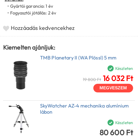
• Gyártói garancia: 1 év
• Fogyasztói jótállás: 2 év
Hozzáadás kedvencekhez
Kiemelten ajánljuk:
TMB Planetary II (WA Plössl) 5 mm
Készleten
16 032 Ft
19 800 Ft
MEGVESZEM
SkyWatcher AZ-4 mechanika alumínium
lábon
Készleten
80 600 Ft