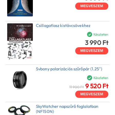
MEGVESZEM
Csillagatlasz kistávcsövekhez
Készleten
3 990 Ft
MEGVESZEM
Svbony polarizációs szűrőpár (1.25")
Készleten
9 520 Ft
11 900 Ft
MEGVESZEM
SkyWatcher napszűrő foglalatban
(NF150N)