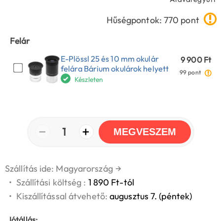
Hűségpontok: 770 pont
Felár
E-Plössl 25 és 10 mm okulár
9 900 Ft
felára Bárium okulárok helyett
99 pont
Készleten
−
+
1
MEGVESZEM
Szállítás ide: Magyarország
→
•
Szállítási költség :
1 890 Ft-tól
•
Kiszállítással átvehető:
augusztus 7. (péntek)
Jótállás: