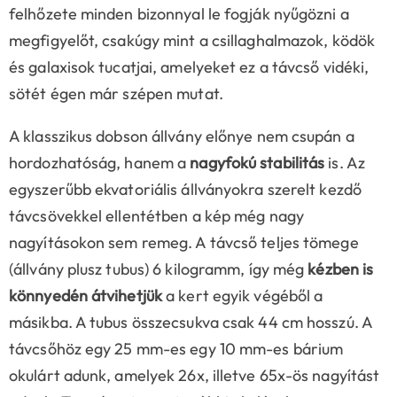
felhőzete minden bizonnyal le fogják nyűgözni a
megfigyelőt, csakúgy mint a csillaghalmazok, ködök
és galaxisok tucatjai, amelyeket ez a távcső vidéki,
sötét égen már szépen mutat.
A klasszikus dobson állvány előnye nem csupán a
hordozhatóság, hanem a
nagyfokú stabilitás
is. Az
egyszerűbb ekvatoriális állványokra szerelt kezdő
távcsövekkel ellentétben a kép még nagy
nagyításokon sem remeg. A távcső teljes tömege
(állvány plusz tubus) 6 kilogramm, így még
kézben is
könnyedén átvihetjük
a kert egyik végéből a
másikba. A tubus összecsukva csak 44 cm hosszú. A
távcsőhöz egy 25 mm-es egy 10 mm-es bárium
okulárt adunk, amelyek 26x, illetve 65x-ös nagyítást