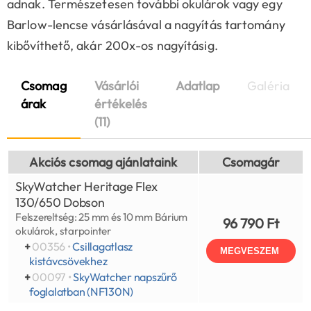
adnak. Természetesen további okulárok vagy egy
Barlow-lencse vásárlásával a nagyítás tartomány
kibővíthető, akár 200x-os nagyításig.
Csomag
Vásárlói
Adatlap
Galéria
árak
értékelés
(11)
Akciós csomag ajánlataink
Csomagár
SkyWatcher Heritage Flex
130/650 Dobson
Felszereltség: 25 mm és 10 mm Bárium
96 790 Ft
okulárok, starpointer
+
00356 •
Csillagatlasz
MEGVESZEM
kistávcsövekhez
+
00097 •
SkyWatcher napszűrő
foglalatban (NF130N)