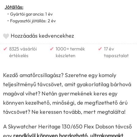
Jótállás:
• Gyártói garancia: 1 év
• Fogyasztói jótállás: 2 év
Hozzáadás kedvencekhez
✔
✔
✔
8325 vásárlói
1000+ termék
17 év
értékelés
készleten
tapasztalat
Kezdő amatőrcsillagász? Szeretne egy komoly
teljesítményű távcsövet, amit gyakorlatilag bárhová
magával vihet? Netán gyermekének keres egy
könnyen kezelhető, minőségi, de megfizethető árú
távcsövet? Ne keressen tovább, mert megtalálta!
A Skywatcher Heritage 130/650 Flex Dobson távcső
egy
rendkívül könnyen hordozható, ultrakompakt
,