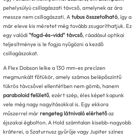
pehelysúlyú csillagászati távcső, amelynek az ára
messze nem csillagászati. A
tubus összetolható
, így a
már eleve kis méretet még tovább zsugoríthatjuk. Ez
egy valódi
"fogd-és-vidd" távcső
, ráadásul optikai
teljesítménye is le fogja nyűgözni a kezdő
csillagászokat.
A Flex Dobson lelke a 130 mm-es precízen
megmunkált főtükör, amely számos belépőszintű
tükrös távcsővel ellentétben nem gömb, hanem
paraboloid felületű
, ezért szép, éles képet kapunk
vele még nagy nagyításokkal is. Egy ekkora
műszerrel már
rengeteg látnivaló elérhető
az
éjszakai égbolton. A Hold számtalan kisebb-nagyobb
kráterei, a Szaturnusz gyűrűje vagy Jupiter színes