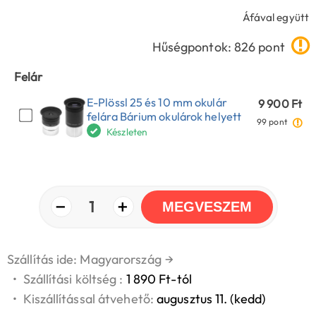
Áfával együtt
Hűségpontok: 826 pont
Felár
E-Plössl 25 és 10 mm okulár
9 900 Ft
felára Bárium okulárok helyett
99 pont
Készleten
−
+
1
MEGVESZEM
Szállítás ide: Magyarország
→
•
Szállítási költség :
1 890 Ft-tól
•
Kiszállítással átvehető:
augusztus 11. (kedd)