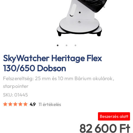
SkyWatcher Heritage Flex
130/650 Dobson
Felszereltség: 25 mm és 10 mm Bárium okulárok,
starpointer
SKU: 01445
4.9
11 értékelés
Beszerzés alatt
82 600 Ft