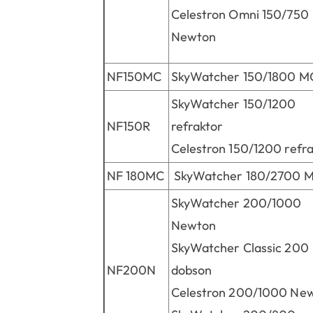
Celestron Omni 150/750
Newton
NF150MC
SkyWatcher 150/1800 M
SkyWatcher 150/1200
NF150R
refraktor
Celestron 150/1200 refr
NF 180MC
SkyWatcher 180/2700 
SkyWatcher 200/1000
Newton
SkyWatcher Classic 200
NF200N
dobson
Celestron 200/1000 Ne