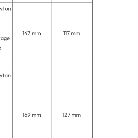
wton
147 mm
117 mm
tage
z
wton
169 mm
127 mm