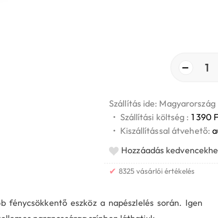
−
1
Szállítás ide: Magyarország
•
Szállítási költség :
1 390 F
•
Kiszállítással átvehető:
a
Hozzáadás kedvencekhe
✔
8325 vásárlói értékelés
b fénycsökkentő eszköz a napészlelés során. Igen