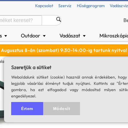
Kapcsolat
Szerviz
Hűségprogram
Vadászvi
B
és
Outdoor
Vadászat
Mikroszkópi
▼
▼
▼
Augusztus 8-án (szombat) 9:30-14:00-ig tartunk nyitva!
alatban (NF130N)
Szeretjük a sütiket
SkyWatcher naps
Weboldalunk sütiket (cookie) használ annak érdekében, hogy
legjobb vásárlási élményt tudjuk nyújtani. Kattints az "Érte
SKU: 00097
gombra, ha ezt elfogadod vagy módosítsd milyen sütik
engedélyezel.
4.6
28 értékelés
Értem
Módosít