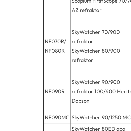
Scopium FirstScope 70/
AZ refraktor
SkyWatcher 70/900
NF070R/
refraktor
NF080R
SkyWatcher 80/900
refraktor
SkyWatcher 90/900
NF090R
refraktor 100/400 Herit
Dobson
NF090MC
SkyWatcher 90/1250 MC
SkyWatcher 80ED apo