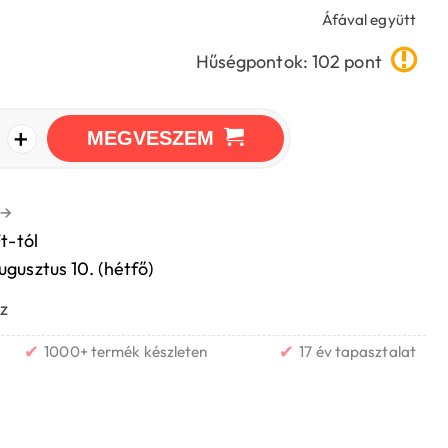
Áfával együtt
Hűségpontok: 102 pont
+
MEGVESZEM
→
t-tól
ugusztus 10. (hétfő)
z
✔
✔
1000+ termék készleten
17 év tapasztalat