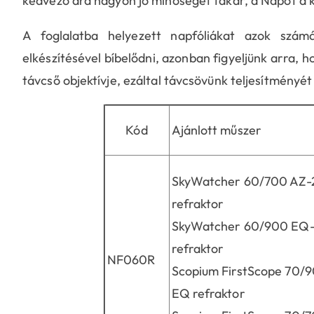
kedvező ára nagyon jó minőséget takar, a Napot a k
A foglalatba helyezett napfóliákat azok szám
elkészítésével bíbelődni, azonban figyeljünk arra, 
távcső objektívje, ezáltal távcsövünk teljesítmény
Kód
Ajánlott műszer
SkyWatcher 60/700 AZ-
refraktor
SkyWatcher 60/900 EQ-
refraktor
NF060R
Scopium FirstScope 70/
EQ refraktor