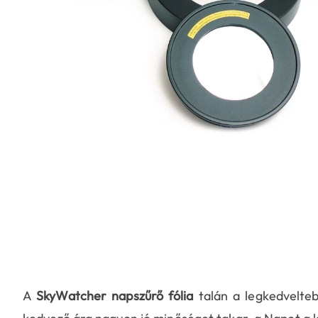
A
SkyWatcher napszűrő fólia
talán a legkedvelteb