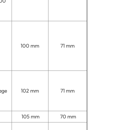
700
100 mm
71 mm
age
102 mm
71 mm
105 mm
70 mm