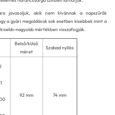
ellemes narancssárga színben láthatjuk.
ára javasoljuk, akik nem kívánnak a napszűrők
hogy a gyári megoldások sok esetben kisebbek mint a
ét kisebb-nagyobb mértékben visszafogják.
Belső/külső
Szabad nyílás
méret
2
1
92 mm
74 mm
900