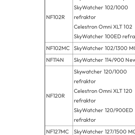
SkyWatcher 102/1000
NF102R
refraktor
Celestron Omni XLT 102
SkyWatcher 100ED refra
NF102MC
SkyWatcher 102/1300 M
NF114N
SkyWatcher 114/900 Ne
Skywatcher 120/1000
refraktor
Celestron Omni XLT 120
NF120R
refraktor
SkyWatcher 120/900ED
refraktor
NF127MC
SkyWatcher 127/1500 M