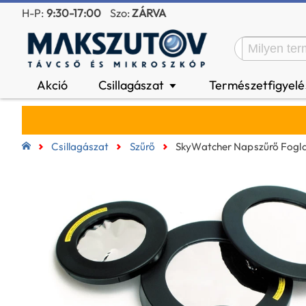
H-P:
9:30-17:00
Szo:
ZÁRVA
Akció
Csillagászat
Természetfigyel
▼
Csillagászat
Szűrő
SkyWatcher Napszűrő Fogl