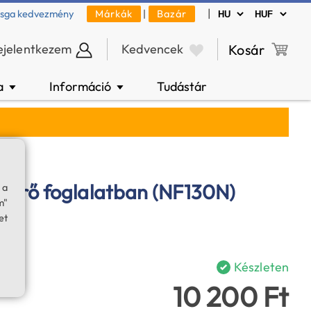
|
zsga kedvezmény
Márkák
|
Bazár
ejelentkezem
Kedvencek
Kosár
a
Információ
Tudástár
▼
▼
zűrő foglalatban (NF130N)
 a
m"
et
Készleten
10 200 Ft