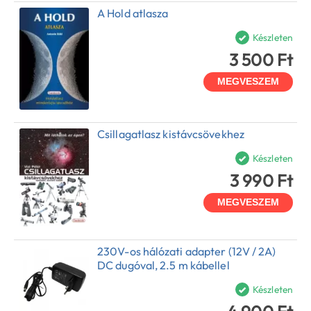
A Hold atlasza
Készleten
3 500 Ft
MEGVESZEM
Csillagatlasz kistávcsövekhez
Készleten
3 990 Ft
MEGVESZEM
230V-os hálózati adapter (12V / 2A)
DC dugóval, 2.5 m kábellel
Készleten