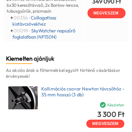
349 090 Ft
6x30 keresőtávcső, 2x Barlow-lencse,
tubusgyűrűk, prizmasín
MEGVESZEM
+
00356 •
Csillagatlasz
kistávcsövekhez
+
00099 •
SkyWatcher napszűrő
foglalatban (NF150N)
Kiemelten
ajánljuk
Az akciós árak a főtermékkel együtt történő vásárláskor
érvényesek!
Kollimációs csavar Newton távcsőhöz -
35 mm hosszú (3 db)
Készleten
3 300 Ft
MEGVESZEM