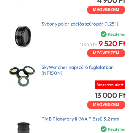
4 900 Ft
MEGVESZEM
Svbony polarizációs szűrőpár (1.25")
Készleten
9 520 Ft
11 900 Ft
MEGVESZEM
SkyWatcher napszűrő foglalatban
(NF150N)
Beszerzés alatt
13 000 Ft
MEGVESZEM
TMB Planetary II (WA Plössl) 3.2 mm
Készleten