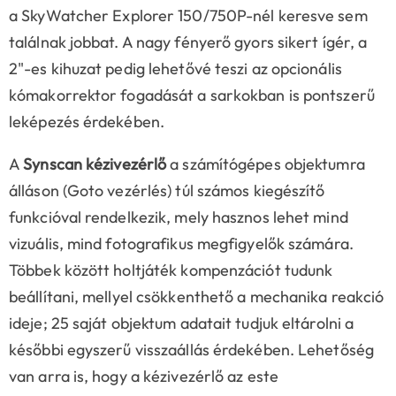
a SkyWatcher Explorer 150/750P-nél keresve sem
találnak jobbat. A nagy fényerő gyors sikert ígér, a
2"-es kihuzat pedig lehetővé teszi az opcionális
kómakorrektor fogadását a sarkokban is pontszerű
leképezés érdekében.
A
Synscan kézivezérlő
a számítógépes objektumra
álláson (Goto vezérlés) túl számos kiegészítő
funkcióval rendelkezik, mely hasznos lehet mind
vizuális, mind fotografikus megfigyelők számára.
Többek között holtjáték kompenzációt tudunk
beállítani, mellyel csökkenthető a mechanika reakció
ideje; 25 saját objektum adatait tudjuk eltárolni a
későbbi egyszerű visszaállás érdekében. Lehetőség
van arra is, hogy a kézivezérlő az este