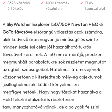
✔
✔
✔
8325 vásárlói
1000+ termék
17 év
értékelés
készleten
tapasztalat
A
SkyWatcher Explorer 150/750P Newton + EQ-3
GoTo távcsöve
elsőrangú választás azok számára,
akik kedvező áron nagyon jó minőségű és szinte
minden észlelési célra jól használható tükrös
távcsövet keresnek. A 150 mm átmérőjű, precízen
megmunkált parabolatükre sok részletet megmutat
az égbolt szépségeiből. Hatalmas látómezejének
köszönhetően a kiterjedtebb mély-ég objektumok
(csillaghalmazok, ködök) kényelmesen
megfigyelhetőek. Nagy nagyításokat használva a
Hold felszíni alakzatai is részletesen
tanulmányozhatóvá válnak, de a bolygók felszíni