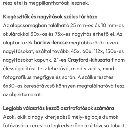
részletei is megpillanthatóak lesznek.
Kiegészítők és nagyítások széles tárháza
Az alapcsomagban található 25 mm-es és 10 mm-es
okulárokkal 30x-os és 75x-es nagyítás érhető el. Az
alaptartozék
barlow-lencse
megtöbbszörözi ezen
nagyításokat, ezáltal további 45x, 60x, 112x, 150x-es
nagyításokat kapunk.
2"-es Crayford-kihuzata
finom
élességállítást tesz lehetővé, mind vizuális, mind
fotografikus megfigyelés során. A szálkeresztes
6x30-as keresőtávcső könnyen megtalálhatóvá teszi
az objektumokat.
Legjobb választás kezdő asztrofotósok számára
Azok, akik a nagy kiterjedésű mély-ég objektumok
fotózására keresik a legkedvezőbb árú távcső tubust,