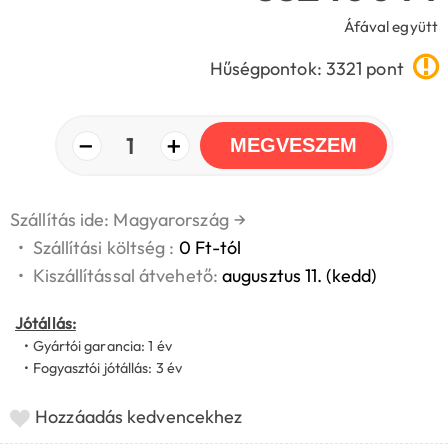
Áfával együtt
Hűségpontok: 3321 pont
−
+
1
MEGVESZEM
Szállítás ide: Magyarország
→
•
Szállítási költség :
0 Ft-tól
•
Kiszállítással átvehető:
augusztus 11. (kedd)
Jótállás:
• Gyártói garancia: 1 év
• Fogyasztói jótállás: 3 év
Hozzáadás kedvencekhez