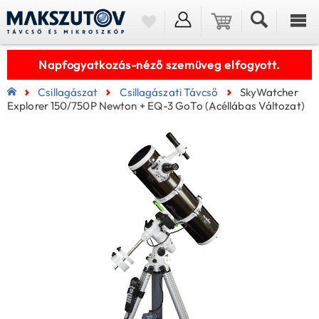
Napfogyatkozás-néző szemüveg elfogyott.
Csillagászat
Csillagászati Távcső
SkyWatcher
Explorer 150/750P Newton + EQ-3 GoTo (acéllábas Változat)