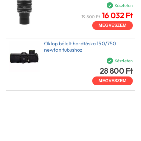
Készleten
16 032 Ft
19 800 Ft
MEGVESZEM
Oklop bélelt hordtáska 150/750
newton tubushoz
Készleten
28 800 Ft
MEGVESZEM