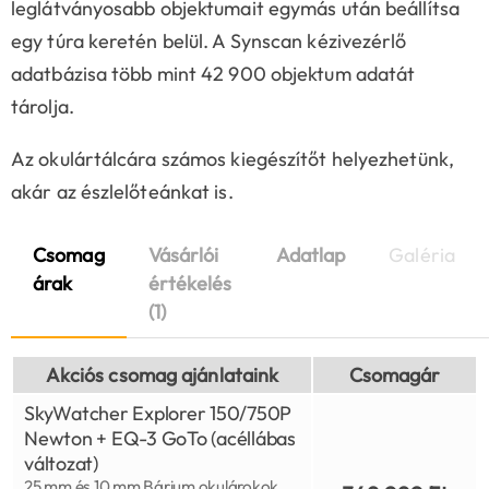
leglátványosabb objektumait egymás után beállítsa
egy túra keretén belül. A Synscan kézivezérlő
adatbázisa több mint 42 900 objektum adatát
tárolja.
Az okulártálcára számos kiegészítőt helyezhetünk,
akár az észlelőteánkat is.
Csomag
Vásárlói
Adatlap
Galéria
árak
értékelés
(1)
Akciós csomag ajánlataink
Csomagár
SkyWatcher Explorer 150/750P
Newton + EQ-3 GoTo (acéllábas
változat)
25 mm és 10 mm Bárium okulárokok,