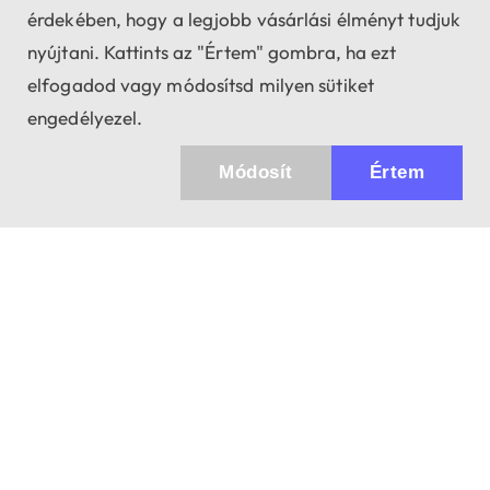
érdekében, hogy a legjobb vásárlási élményt tudjuk
nyújtani. Kattints az "Értem" gombra, ha ezt
elfogadod vagy módosítsd milyen sütiket
engedélyezel.
Módosít
Értem
Küldhetünk értesítőt az újdonságainkról és
az akciós ajánlatainkról?