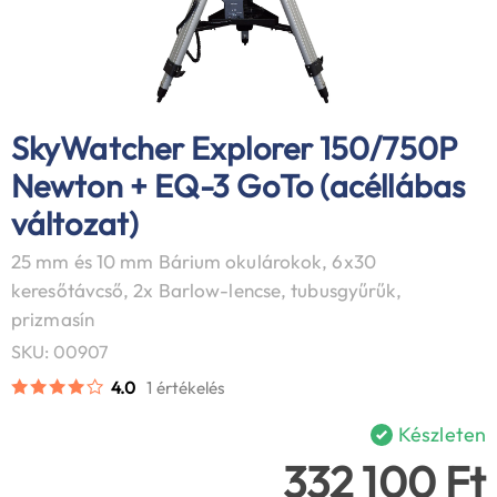
SkyWatcher Explorer 150/750P
Newton + EQ-3 GoTo (acéllábas
változat)
25 mm és 10 mm Bárium okulárokok, 6x30
keresőtávcső, 2x Barlow-lencse, tubusgyűrűk,
prizmasín
SKU: 00907
4.0
1 értékelés
Készleten
332 100 Ft